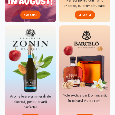
Perfect pentru Gin Tonic
răcoros, cu arome fructate.
CLICK AICI
CLICK AICI
Note exotice din Dominicană,
Arome lejere și mineralitate
în paharul tău de rom.
discretă, pentru o vară
perfectă!