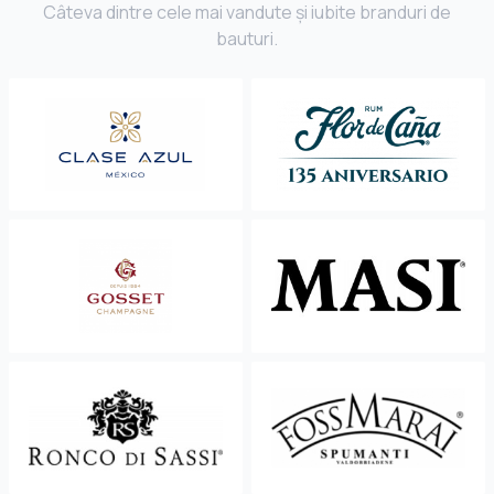
Câteva dintre cele mai vandute și iubite branduri de
bauturi.