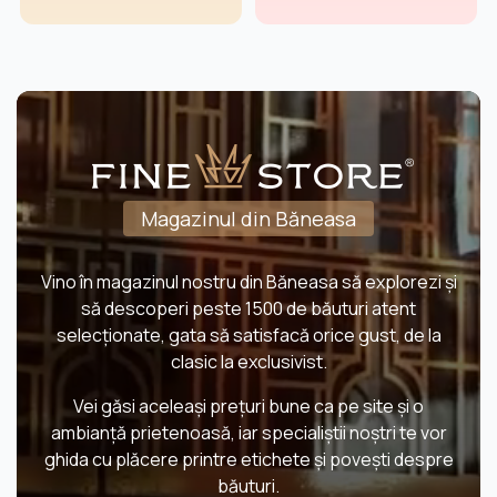
Magazinul din Băneasa
Vino în magazinul nostru din Băneasa să explorezi și
să descoperi peste 1500 de băuturi atent
selecționate, gata să satisfacă orice gust, de la
clasic la exclusivist.
Vei găsi aceleași prețuri bune ca pe site și o
ambianță prietenoasă, iar specialiștii noștri te vor
ghida cu plăcere printre etichete și povești despre
băuturi.