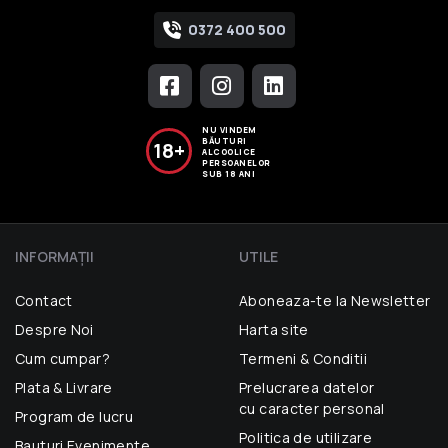
0372 400 500
NU VINDEM
BĂUTURI
18+
ALCOOLICE
PERSOANELOR
SUB 18 ANI
INFORMAŢII
UTILE
Contact
Aboneaza-te la Newsletter
Despre Noi
Harta site
Cum cumpar?
Termeni & Conditii
Plata & Livrare
Prelucrarea datelor
cu caracter personal
Program de lucru
Politica de utilizare
Bauturi Evenimente