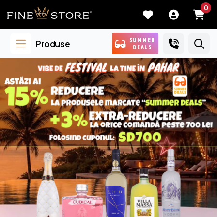
0
SUMMER
Produse
DEALS