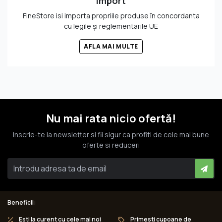
Import
FineStore isi importa propriile produse în
concordanta
cu legile și reglementarile UE
AFLA MAI MULTE
Nu mai rata nicio ofertă!
Inscrie-te la newsletter si fii sigur ca profiti de cele mai bune
oferte si reduceri
Beneficii:
Esti la curent cu cele mai noi
Primesti cupoane de