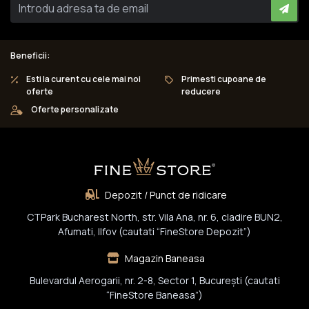
Beneficii:
Esti la curent cu cele mai noi
Primesti cupoane de
oferte
reducere
Oferte personalizate
Depozit / Punct de ridicare
CTPark Bucharest North, str. Vila Ana, nr. 6, cladire BUN2,
Afumati, Ilfov (cautati “FineStore Depozit”)
Magazin Baneasa
Bulevardul Aerogarii, nr. 2-8, Sector 1, Bucureşti (cautati
“FineStore Baneasa”)