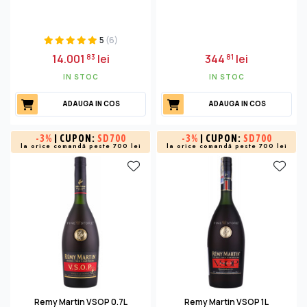
5
(6)
14.001
lei
344
lei
83
81
IN STOC
IN STOC
ADAUGA IN COS
ADAUGA IN COS
-
3%
| CUPON:
SD700
-
3%
| CUPON:
SD700
la orice comandă peste 700 lei
la orice comandă peste 700 lei
Remy Martin VSOP 0.7L
Remy Martin VSOP 1L