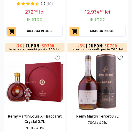
4.7
(10)
272
lei
12.934
lei
98
02
IN STOC
IN STOC
ADAUGA IN COS
ADAUGA IN COS
-
3%
| CUPON:
SD700
-
3%
| CUPON:
SD700
la orice comandă peste 700 lei
la orice comandă peste 700 lei
Remy Martin Louis XIII Baccarat
Remy Martin Tercet 0.7L
Crystal 0.7L
70CL / 42%
70CL / 40%