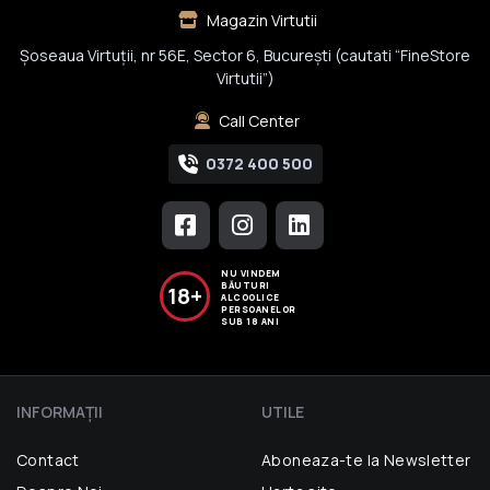
Magazin Virtutii
Șoseaua Virtuții, nr 56E, Sector 6, București (cautati “FineStore
Virtutii”)
Call Center
0372 400 500
NU VINDEM
BĂUTURI
18+
ALCOOLICE
PERSOANELOR
SUB 18 ANI
INFORMAŢII
UTILE
Contact
Aboneaza-te la Newsletter