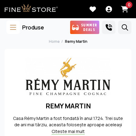
0
SUMMER
Produse
DEALS
Home
Remy Martin
REMY MARTIN
Casa Rémy Martin a fost fondată în anul 1724. Trei sute
de ani mai târziu, aceasta foloseşte aproape aceleaşi
metode tradiţionale de producţie. Coniacul este
Citeste mai mult