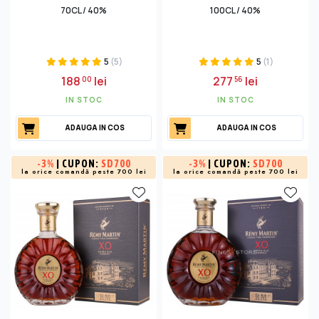
70CL / 40%
100CL / 40%
5
(5)
5
(1)
188
lei
277
lei
00
56
IN STOC
IN STOC
ADAUGA IN COS
ADAUGA IN COS
-
3%
| CUPON:
SD700
-
3%
| CUPON:
SD700
la orice comandă peste 700 lei
la orice comandă peste 700 lei