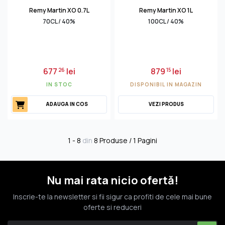
Remy Martin XO 0.7L
Remy Martin XO 1L
70CL / 40%
100CL / 40%
677
lei
879
lei
26
15
IN STOC
DISPONIBIL IN MAGAZIN
ADAUGA IN COS
VEZI PRODUS
1 - 8
din
8 Produse / 1 Pagini
Nu mai rata nicio ofertă!
Inscrie-te la newsletter si fii sigur ca profiti de cele mai bune
oferte si reduceri