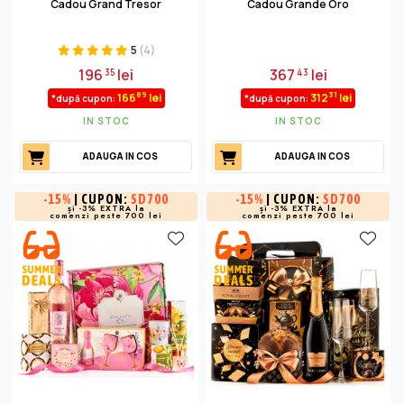
Cadou Grand Tresor
Cadou Grande Oro
5
(4)
196
lei
367
lei
35
43
89
31
166
lei
312
lei
*după cupon:
*după cupon:
IN STOC
IN STOC
ADAUGA IN COS
ADAUGA IN COS
-
15%
| CUPON:
SD700
-
15%
| CUPON:
SD700
și -3% EXTRA la
și -3% EXTRA la
comenzi peste 700 lei
comenzi peste 700 lei