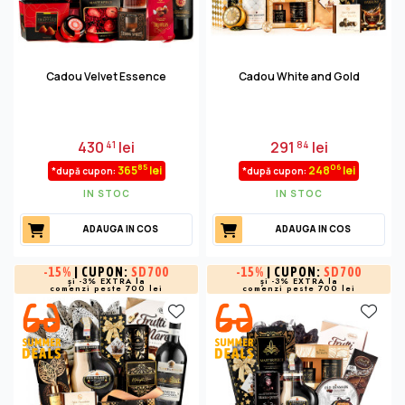
Cadou Velvet Essence
Cadou White and Gold
430
lei
291
lei
41
84
85
06
365
lei
248
lei
*după cupon:
*după cupon:
IN STOC
IN STOC
ADAUGA IN COS
ADAUGA IN COS
-
15%
| CUPON:
SD700
-
15%
| CUPON:
SD700
și -3% EXTRA la
și -3% EXTRA la
comenzi peste 700 lei
comenzi peste 700 lei