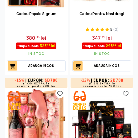
Cadou Papale Signum
Cadou Pentru Nasi dragi
5
(2)
380
lei
347
lei
93
79
79
62
323
lei
295
lei
*după cupon:
*după cupon:
IN STOC
IN STOC
ADAUGA IN COS
ADAUGA IN COS
-
15%
| CUPON:
SD700
-
15%
| CUPON:
SD700
și -3% EXTRA la
și -3% EXTRA la
comenzi peste 700 lei
comenzi peste 700 lei