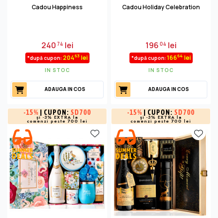
Cadou Happiness
Cadou Holiday Celebration
240
lei
196
lei
74
04
63
64
204
lei
166
lei
*după cupon:
*după cupon:
IN STOC
IN STOC
ADAUGA IN COS
ADAUGA IN COS
-
15%
| CUPON:
SD700
-
15%
| CUPON:
SD700
și -3% EXTRA la
și -3% EXTRA la
comenzi peste 700 lei
comenzi peste 700 lei