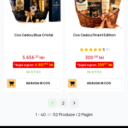
Cos Cadou Blue Cristal
Cos Cadou Finest Edition
5
(1)
5.656
lei
300
lei
23
08
80
07
4.807
lei
255
lei
*după cupon:
*după cupon:
IN STOC
IN STOC
ADAUGA IN COS
ADAUGA IN COS
1
2
1 - 40
din
52 Produse / 2 Pagini