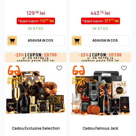
129
lei
443
lei
58
76
14
19
110
lei
377
lei
*după cupon:
*după cupon:
IN STOC
IN STOC
ADAUGA IN COS
ADAUGA IN COS
-
15%
| CUPON:
SD700
-
15%
| CUPON:
SD700
și -3% EXTRA la
și -3% EXTRA la
comenzi peste 700 lei
comenzi peste 700 lei
Cadou Exclusive Selection
Cadou Famous Jack