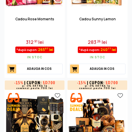
Cadou Rose Moments
Cadou Sunny Lemon
312
lei
283
lei
91
26
97
77
265
lei
240
lei
*după cupon:
*după cupon:
IN STOC
IN STOC
ADAUGA IN COS
ADAUGA IN COS
-
15%
| CUPON:
SD700
-
15%
| CUPON:
SD700
și -3% EXTRA la
și -3% EXTRA la
comenzi peste 700 lei
comenzi peste 700 lei