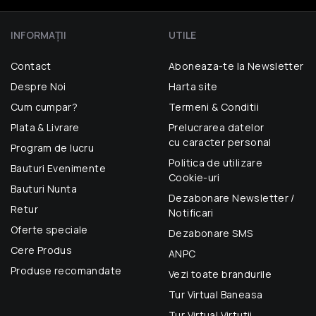
INFORMAŢII
UTILE
Contact
Aboneaza-te la Newsletter
Despre Noi
Harta site
Cum cumpar?
Termeni & Conditii
Plata & Livrare
Prelucrarea datelor
cu caracter personal
Program de lucru
Politica de utilizare
Bauturi Evenimente
Cookie-uri
Bauturi Nunta
Dezabonare Newsletter /
Retur
Notificari
Oferte speciale
Dezabonare SMS
Cere Produs
ANPC
Produse recomandate
Vezi toate brandurile
Tur Virtual Baneasa
Tur Virtual Virtutii