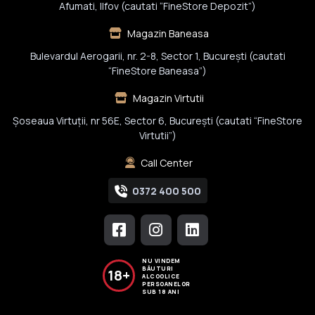
Afumati, Ilfov (cautati “FineStore Depozit”)
Magazin Baneasa
Bulevardul Aerogarii, nr. 2-8, Sector 1, Bucureşti (cautati
“FineStore Baneasa”)
Magazin Virtutii
Șoseaua Virtuții, nr 56E, Sector 6, București (cautati “FineStore
Virtutii”)
Call Center
0372 400 500
NU VINDEM
BĂUTURI
18+
ALCOOLICE
PERSOANELOR
SUB 18 ANI