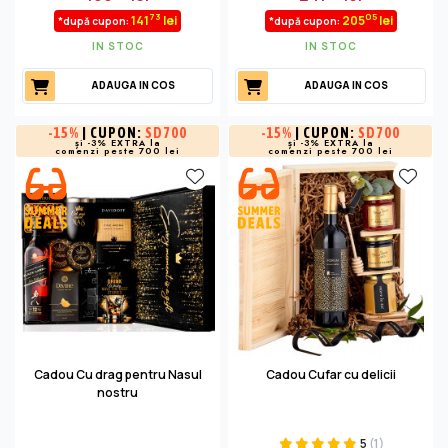
73
05
141
lei
205
lei
*după cupon:
*după cupon:
IN STOC
IN STOC
ADAUGA IN COS
ADAUGA IN COS
-
15%
| CUPON:
SD700
-
15%
| CUPON:
SD700
și -3% EXTRA la
și -3% EXTRA la
comenzi peste 700 lei
comenzi peste 700 lei
Cadou Cu drag pentru Nasul
Cadou Cufar cu delicii
nostru
5
(1)