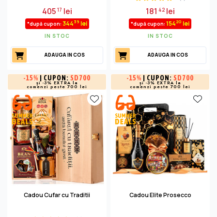
405
lei
181
lei
17
42
39
20
344
lei
154
lei
*după cupon:
*după cupon:
IN STOC
IN STOC
ADAUGA IN COS
ADAUGA IN COS
-
15%
| CUPON:
SD700
-
15%
| CUPON:
SD700
și -3% EXTRA la
și -3% EXTRA la
comenzi peste 700 lei
comenzi peste 700 lei
Cadou Cufar cu Traditii
Cadou Elite Prosecco