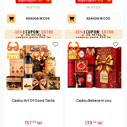
161
lei
412
lei
*după cupon:
*după cupon:
IN STOC
IN STOC
ADAUGA IN COS
ADAUGA IN COS
-
15%
| CUPON:
SD700
-
15%
| CUPON:
SD700
și -3% EXTRA la
și -3% EXTRA la
comenzi peste 700 lei
comenzi peste 700 lei
Cadou Art Of Good Taste
Cadou Believe in you
157
lei
139
lei
09
44