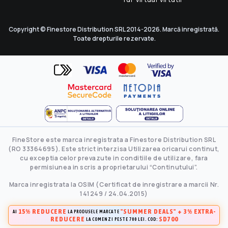
Copyright © Finestore Distribution SRL 2014-2026. Marcă inregistrată.
Toate drepturile rezervate.
FineStore este marca inregistrata a Finestore Distribution SRL
(RO 33364695). Este strict interzisa Utilizarea oricarui continut,
cu exceptia celor prevazute in conditiile de utilizare, fara
permisiunea in scris a proprietarului “Continutului”.
Marca inregistrata la OSIM (Certificat de inregistrare a marcii Nr.
141249 / 24.04.2015)
15% REDUCERE
"SUMMER DEALS" + 3% EXTRA-
AI
LA PRODUSELE MARCATE
REDUCERE
SD700
LA COMENZI PESTE 700 LEI. COD: