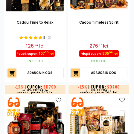
Cadou Time to Relax
Cadou Timeless Spirit
5
(2)
126
lei
276
lei
24
57
30
08
107
lei
235
lei
*după cupon:
*după cupon:
IN STOC
IN STOC
ADAUGA IN COS
ADAUGA IN COS
-
15%
| CUPON:
SD700
-
15%
| CUPON:
SD700
și -3% EXTRA la
și -3% EXTRA la
comenzi peste 700 lei
comenzi peste 700 lei