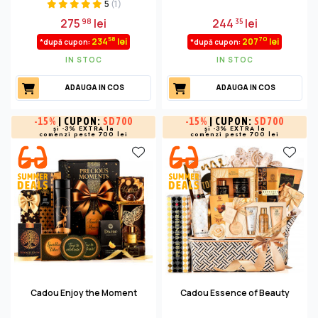
5
(1)
275
lei
244
lei
98
35
58
70
234
lei
207
lei
*după cupon:
*după cupon:
IN STOC
IN STOC
ADAUGA IN COS
ADAUGA IN COS
-
15%
| CUPON:
SD700
-
15%
| CUPON:
SD700
și -3% EXTRA la
și -3% EXTRA la
comenzi peste 700 lei
comenzi peste 700 lei
Cadou Enjoy the Moment
Cadou Essence of Beauty