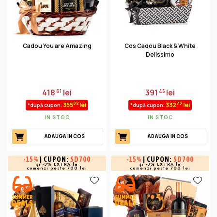
Cadou You are Amazing
Cos Cadou Black & White
Delissimo
418
lei
391
lei
61
45
82
73
355
lei
332
lei
*după cupon:
*după cupon:
IN STOC
IN STOC
ADAUGA IN COS
ADAUGA IN COS
-
15%
| CUPON:
SD700
-
15%
| CUPON:
SD700
și -3% EXTRA la
și -3% EXTRA la
comenzi peste 700 lei
comenzi peste 700 lei