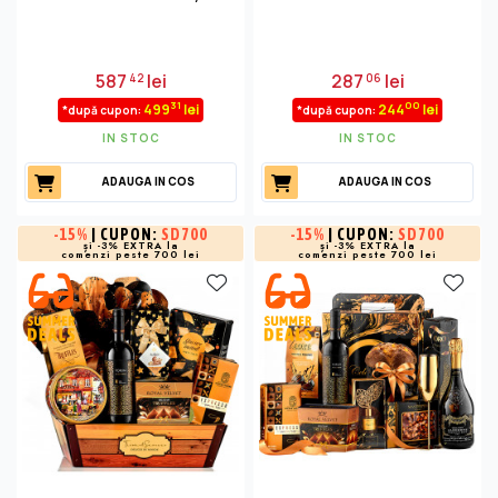
587
lei
287
lei
42
06
31
00
499
lei
244
lei
*după cupon:
*după cupon:
IN STOC
IN STOC
ADAUGA IN COS
ADAUGA IN COS
-
15%
| CUPON:
SD700
-
15%
| CUPON:
SD700
și -3% EXTRA la
și -3% EXTRA la
comenzi peste 700 lei
comenzi peste 700 lei