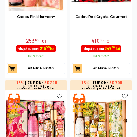
Cadou Pink Harmony
Cadou Red Crystal Gourmet
253
lei
410
lei
00
92
05
28
215
lei
349
lei
*după cupon:
*după cupon:
IN STOC
IN STOC
ADAUGA IN COS
ADAUGA IN COS
-
15%
| CUPON:
SD700
-
15%
| CUPON:
SD700
și -3% EXTRA la
și -3% EXTRA la
comenzi peste 700 lei
comenzi peste 700 lei