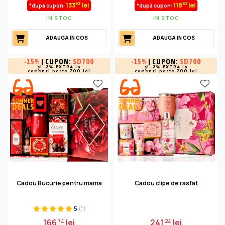
53
52
133
lei
118
lei
*după cupon:
*după cupon:
IN STOC
IN STOC
ADAUGA IN COS
ADAUGA IN COS
-
15%
| CUPON:
SD700
-
15%
| CUPON:
SD700
și -3% EXTRA la
și -3% EXTRA la
comenzi peste 700 lei
comenzi peste 700 lei
Cadou Bucurie pentru mama
Cadou clipe de rasfat
5
(1)
166
lei
241
lei
74
24