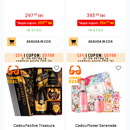
297
lei
393
lei
91
29
23
29
253
lei
334
lei
*după cupon:
*după cupon:
IN STOC
IN STOC
ADAUGA IN COS
ADAUGA IN COS
-
15%
| CUPON:
SD700
-
15%
| CUPON:
SD700
și -3% EXTRA la
și -3% EXTRA la
comenzi peste 700 lei
comenzi peste 700 lei
Cadou Festive Treasure
Cadou Flower Serenade