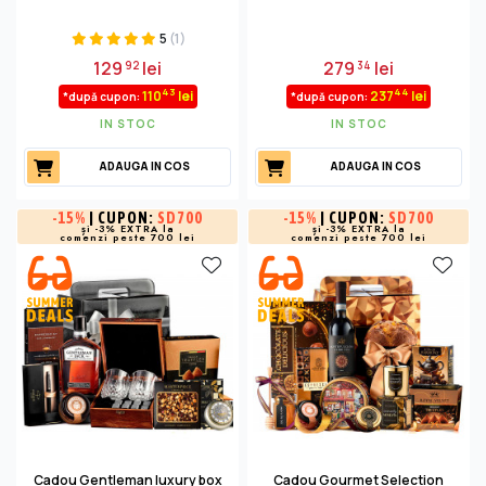
5
(1)
129
lei
279
lei
92
34
43
44
110
lei
237
lei
*după cupon:
*după cupon:
IN STOC
IN STOC
ADAUGA IN COS
ADAUGA IN COS
-
15%
| CUPON:
SD700
-
15%
| CUPON:
SD700
și -3% EXTRA la
și -3% EXTRA la
comenzi peste 700 lei
comenzi peste 700 lei
Cadou Gentleman luxury box
Cadou Gourmet Selection