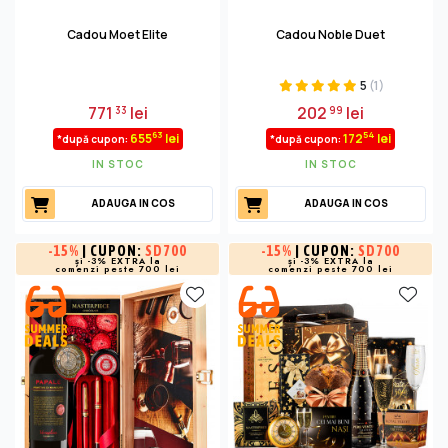
Cadou Moet Elite
Cadou Noble Duet
5
(1)
771
lei
202
lei
33
99
63
54
655
lei
172
lei
*după cupon:
*după cupon:
IN STOC
IN STOC
ADAUGA IN COS
ADAUGA IN COS
-
15%
| CUPON:
SD700
-
15%
| CUPON:
SD700
și -3% EXTRA la
și -3% EXTRA la
comenzi peste 700 lei
comenzi peste 700 lei