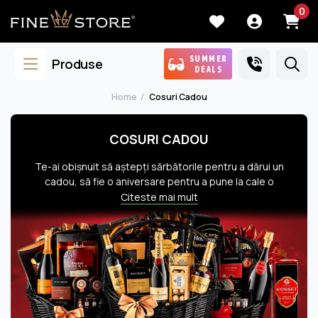
0
SUMMER
Produse
DEALS
Home
Cosuri Cadou
COSURI CADOU
Te-ai obişnuit să aştepţi sărbătorile pentru a dărui un
cadou, să fie o aniversare pentru a pune la cale o
surpriză dulce, aşa cum te-ai obişnuit să aştepţi o
Citeste mai mult
victorie la birou pentru a deschide şampania la care-ţi
stă gândul de când te-ai angajat şi pe care îţi doreşti
atât de mult s-o savurezi înconjurat de toţi ai tăi. Noi
credem că orice zi trebuie sărbătorită şi fiecare om
drag care-ţi vine în minte merită să fie răsfăţat cu
atenţia ta. Mai credem şi că nu ai nevoie de un motiv
pentru a savura micile plăceri ale vieţii, de aceea am
creat Coşurile Cadou special pentru tine, oameni de