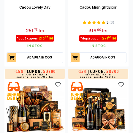
Cadou Lovely Day
Cadou Midnight Elixir
5
(3)
251
lei
319
lei
73
60
97
66
213
lei
271
lei
*după cupon:
*după cupon:
IN STOC
IN STOC
ADAUGA IN COS
ADAUGA IN COS
-
15%
| CUPON:
SD700
-
15%
| CUPON:
SD700
și -3% EXTRA la
și -3% EXTRA la
comenzi peste 700 lei
comenzi peste 700 lei