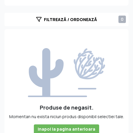
bucură astăzi brandul Archers. Archers Peach Schnapps
este lichiorul care a stabilit practic standardul în
materie de schnapps, rămânând în continuare produsul
0
FILTREAZĂ / ORDONEAZĂ
etalon al mărcii. Archers a lansat acest sortiment
modern bazat pe reţete tradiţionale în anul 1988, în
Anglia şi nu a durat mult până când a cucerit restul
pieţelor din Europa şi din lume. Schnappsul poate fi
consumat sub formă de shot, în amestec cu gheaţă şi
limonadă, suc de portocale sau suc de merişoare,
precum şi într-un cocktail. Portofoliul Archers cuprinde şi
alte sortimente interesante, cu aromă de fructe. Printre
acestea se numără şi cele din gama Archers Vea, care
se adresează în special publicului feminin datorită
conţinutului scăzut de zahăr.
Produse de negasit.
Momentan nu exista niciun produs disponibil selectiei tale.
Inapoi la pagina anterioara