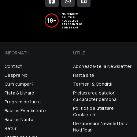
NU VINDEM
BĂUTURI
18+
ALCOOLICE
PERSOANELOR
SUB 18 ANI
INFORMAŢII
UTILE
Contact
Aboneaza-te la Newsletter
Despre Noi
Harta site
Cum cumpar?
Termeni & Conditii
Plata & Livrare
Prelucrarea datelor
cu caracter personal
Program de lucru
Politica de utilizare
Bauturi Evenimente
Cookie-uri
Bauturi Nunta
Dezabonare Newsletter /
Retur
Notificari