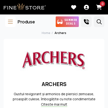
0
SUMMER
Produse
DEALS
Home
Archers
ARCHERS
Gustul revigorant şi armonios de piersici zemoase,
proaspăt culese, îmbogăţite cu note condimentate
este responsabil pentru succesul deosebit de care se
Citeste mai mult