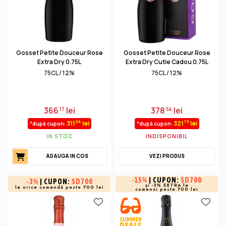
Gosset Petite Douceur Rose
Gosset Petite Douceur Rose
Extra Dry 0.75L
Extra Dry Cutie Cadou 0.75L
75CL / 12%
75CL / 12%
366
lei
378
lei
17
54
24
76
311
lei
321
lei
*după cupon:
*după cupon:
IN STOC
INDISPONIBIL
ADAUGA IN COS
VEZI PRODUS
-
15%
| CUPON:
SD700
-
3%
| CUPON:
SD700
și -3% EXTRA la
la orice comandă peste 700 lei
comenzi peste 700 lei