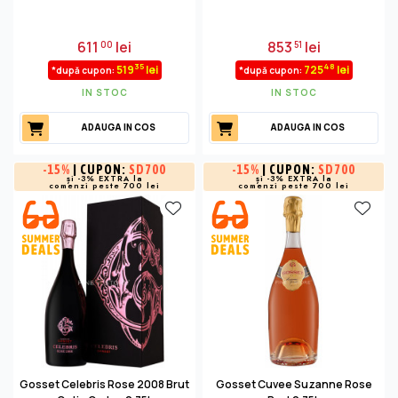
611
lei
853
lei
00
51
35
48
519
lei
725
lei
*după cupon:
*după cupon:
IN STOC
IN STOC
ADAUGA IN COS
ADAUGA IN COS
-
15%
| CUPON:
SD700
-
15%
| CUPON:
SD700
și -3% EXTRA la
și -3% EXTRA la
comenzi peste 700 lei
comenzi peste 700 lei
Gosset Celebris Rose 2008 Brut
Gosset Cuvee Suzanne Rose