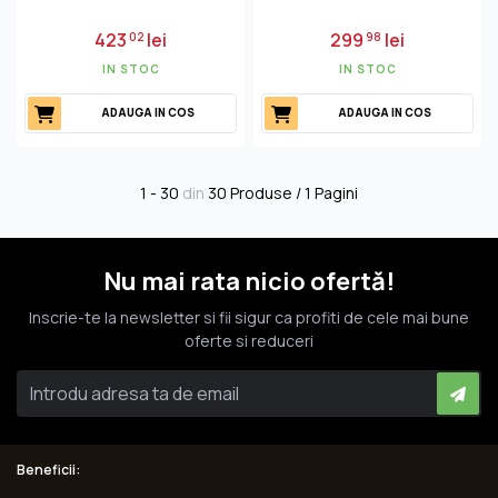
423
lei
299
lei
02
98
IN STOC
IN STOC
ADAUGA IN COS
ADAUGA IN COS
1 - 30
din
30 Produse / 1 Pagini
Nu mai rata nicio ofertă!
Inscrie-te la newsletter si fii sigur ca profiti de cele mai bune
oferte si reduceri
Beneficii: