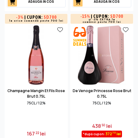
ADAUGA IN COS
ADAUGA IN COS
-
15%
| CUPON:
SD700
-
3%
| CUPON:
SD700
și -3% EXTRA la
la orice comandă peste 700 lei
comenzi peste 700 lei
Champagne Mangin Et Fils Rose
De Venoge Princesse Rose Brut
Brut 0.75L
0.75L
75CL / 12%
75CL / 12%
438
lei
50
167
lei
22
73
372
lei
*după cupon: