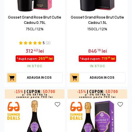
Gosset Grand Rose Brut Cutie
Gosset Grand Rose Brut Cutie
Cadou 0.75L
Cadou 1.5L
75CL / 12%
150CL / 12%
5
(2)
312
lei
846
lei
42
19
56
26
265
lei
719
lei
*după cupon:
*după cupon:
IN STOC
IN STOC
ADAUGA IN COS
ADAUGA IN COS
-
15%
| CUPON:
SD700
-
15%
| CUPON:
SD700
și -3% EXTRA la
și -3% EXTRA la
comenzi peste 700 lei
comenzi peste 700 lei