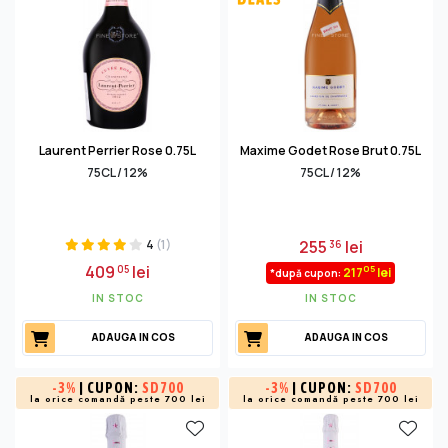
Laurent Perrier Rose 0.75L
Maxime Godet Rose Brut 0.75L
75CL / 12%
75CL / 12%
4
(1)
255
lei
36
409
lei
05
05
217
lei
*după cupon:
IN STOC
IN STOC
ADAUGA IN COS
ADAUGA IN COS
-
3%
| CUPON:
SD700
-
3%
| CUPON:
SD700
la orice comandă peste 700 lei
la orice comandă peste 700 lei