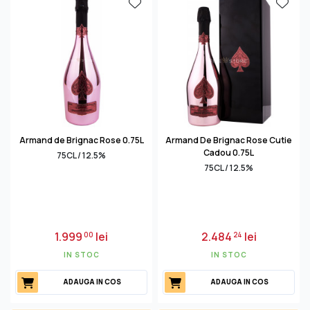
foarte acid şi cu taninuri reduse, scopul său fiind acela
de a oferi şampaniei arome pure de căpșune şi zmeură.
Majoritatea producătorilor folosesc cel mult 10% vin
Pinot Noir pentru a crea sampanie rose fiind inspiraţi de
reţeta primei şampanii rosé din istorie, creată în 1818 de
Veuve Clicquot prin combinarea şampaniei brute cu vin
roşu de Bouzy.
Armand de Brignac Rose 0.75L
Armand De Brignac Rose Cutie
Cadou 0.75L
75CL / 12.5%
75CL / 12.5%
1.999
lei
2.484
lei
00
24
IN STOC
IN STOC
ADAUGA IN COS
ADAUGA IN COS