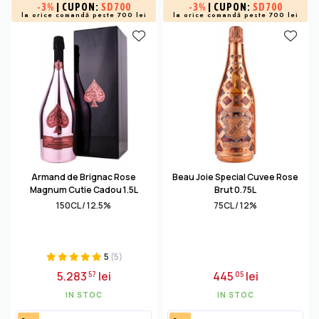
-
3%
| CUPON:
SD700
-
3%
| CUPON:
SD700
la orice comandă peste 700 lei
la orice comandă peste 700 lei
Armand de Brignac Rose
Beau Joie Special Cuvee Rose
Magnum Cutie Cadou 1.5L
Brut 0.75L
150CL / 12.5%
75CL / 12%
5
(5)
5.283
lei
445
lei
57
05
IN STOC
IN STOC