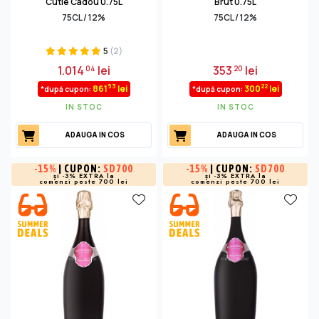
Cutie Cadou 0.75L
Brut 0.75L
75CL / 12%
75CL / 12%
5
(2)
1.014
lei
353
lei
04
20
93
22
861
lei
300
lei
*după cupon:
*după cupon:
IN STOC
IN STOC
ADAUGA IN COS
ADAUGA IN COS
-
15%
| CUPON:
SD700
-
15%
| CUPON:
SD700
și -3% EXTRA la
și -3% EXTRA la
comenzi peste 700 lei
comenzi peste 700 lei