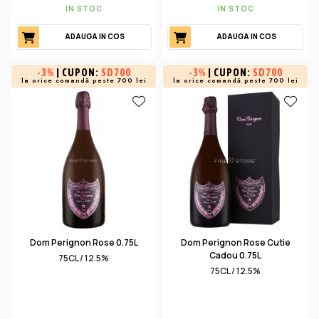
IN STOC
IN STOC
ADAUGA IN COS
ADAUGA IN COS
-
3%
| CUPON:
SD700
-
3%
| CUPON:
SD700
la orice comandă peste 700 lei
la orice comandă peste 700 lei
Dom Perignon Rose 0.75L
Dom Perignon Rose Cutie
Cadou 0.75L
75CL / 12.5%
75CL / 12.5%