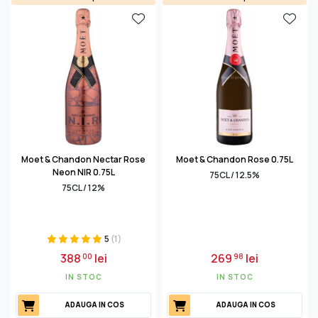
Moet & Chandon Nectar Rose
Moet & Chandon Rose 0.75L
Neon NIR 0.75L
75CL / 12.5%
75CL / 12%
5
(1)
388
lei
269
lei
00
98
IN STOC
IN STOC
ADAUGA IN COS
ADAUGA IN COS