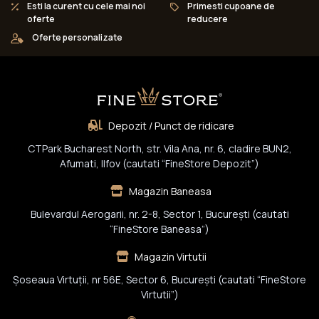
Esti la curent cu cele mai noi
Primesti cupoane de
oferte
reducere
Oferte personalizate
Depozit / Punct de ridicare
CTPark Bucharest North, str. Vila Ana, nr. 6, cladire BUN2,
Afumati, Ilfov (cautati “FineStore Depozit”)
Magazin Baneasa
Bulevardul Aerogarii, nr. 2-8, Sector 1, Bucureşti (cautati
“FineStore Baneasa”)
Magazin Virtutii
Șoseaua Virtuții, nr 56E, Sector 6, București (cautati “FineStore
Virtutii”)