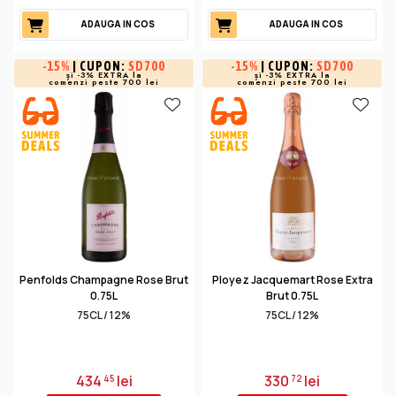
ADAUGA IN COS
ADAUGA IN COS
-
15%
| CUPON:
SD700
-
15%
| CUPON:
SD700
și -3% EXTRA la
și -3% EXTRA la
comenzi peste 700 lei
comenzi peste 700 lei
Penfolds Champagne Rose Brut
Ployez Jacquemart Rose Extra
0.75L
Brut 0.75L
75CL / 12%
75CL / 12%
434
lei
330
lei
45
72