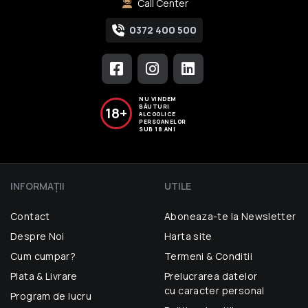
Call Center
0372 400 500
NU VINDEM
BĂUTURI
18+
ALCOOLICE
PERSOANELOR
SUB 18 ANI
INFORMAŢII
UTILE
Contact
Aboneaza-te la Newsletter
Despre Noi
Harta site
Cum cumpar?
Termeni & Conditii
Plata & Livrare
Prelucrarea datelor
cu caracter personal
Program de lucru