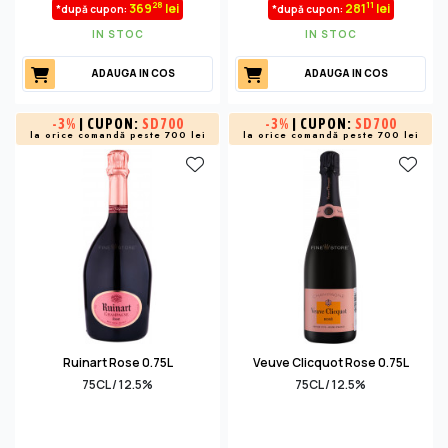
28
11
369
lei
281
lei
*după cupon:
*după cupon:
IN STOC
IN STOC
ADAUGA IN COS
ADAUGA IN COS
-
3%
| CUPON:
SD700
-
3%
| CUPON:
SD700
la orice comandă peste 700 lei
la orice comandă peste 700 lei
Ruinart Rose 0.75L
Veuve Clicquot Rose 0.75L
75CL / 12.5%
75CL / 12.5%