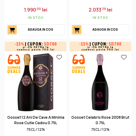
1.990
lei
2.033
lei
00
39
IN STOC
IN STOC
ADAUGA IN COS
ADAUGA IN COS
-
15%
| CUPON:
SD700
-
15%
| CUPON:
SD700
și -3% EXTRA la
și -3% EXTRA la
comenzi peste 700 lei
comenzi peste 700 lei
Gosset 12 Ani De Cave A Minima
Gosset Celebris Rose 2008 Brut
Rose Cutie Cadou 0.75L
0.75L
75CL / 12%
75CL / 12%