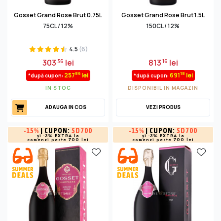
Gosset Grand Rose Brut 0.75L
Gosset Grand Rose Brut 1.5L
75CL / 12%
150CL / 12%
4.5
(6)
303
lei
813
lei
36
16
86
18
257
lei
691
lei
*după cupon:
*după cupon:
IN STOC
DISPONIBIL IN MAGAZIN
ADAUGA IN COS
VEZI PRODUS
-
15%
| CUPON:
SD700
-
15%
| CUPON:
SD700
și -3% EXTRA la
și -3% EXTRA la
comenzi peste 700 lei
comenzi peste 700 lei