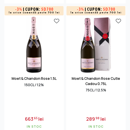
-
3%
| CUPON:
SD700
-
3%
| CUPON:
SD700
la orice comandă peste 700 lei
la orice comandă peste 700 lei
Moet & Chandon Rose 1.5L
Moet & Chandon Rose Cutie
Cadou 0.75L
150CL / 12%
75CL / 12.5%
663
lei
289
lei
65
98
IN STOC
IN STOC