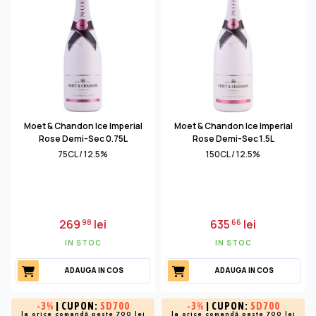
Moet & Chandon Ice Imperial
Moet & Chandon Ice Imperial
Rose Demi-Sec 0.75L
Rose Demi-Sec 1.5L
75CL / 12.5%
150CL / 12.5%
269
lei
635
lei
98
66
IN STOC
IN STOC
ADAUGA IN COS
ADAUGA IN COS
-
3%
| CUPON:
SD700
-
3%
| CUPON:
SD700
la orice comandă peste 700 lei
la orice comandă peste 700 lei