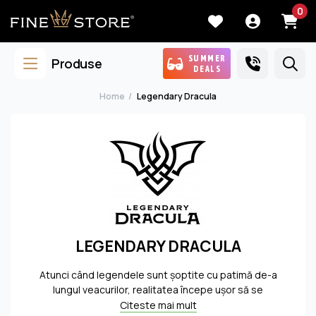
0
SUMMER
Produse
DEALS
Home
Legendary Dracula
LEGENDARY DRACULA
Atunci când legendele sunt șoptite cu patimă de-a
lungul veacurilor, realitatea începe ușor să se
contopească cu basmul, iar atunci când sâmburii de
Citeste mai mult