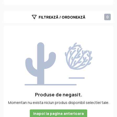
adevăr se regăsesc pretutindeni în tradiția
românească, ia naștere un personaj fabulos, nobil și
elegant, inteligent și misterios – Dracula. Inspirat de
0
FILTREAZĂ / ORDONEAZĂ
legenda încă vie a acestui personaj, Legendary Dracula
dă culoare poveștilor prin vinurile sale 100% românești
şi băuturile tradiţionale ce lasă impresii de neuitat oricui
le gustă. Realizate în Transilvania, licorile din portofoliul
brand-ului Legendary Dracula duc legenda celebrului
conte peste tot în ţară şi dincolo de granițe, prin
gusturi alese, care mai de care mai savuroase.
Produse de negasit.
Momentan nu exista niciun produs disponibil selectiei tale.
Inapoi la pagina anterioara