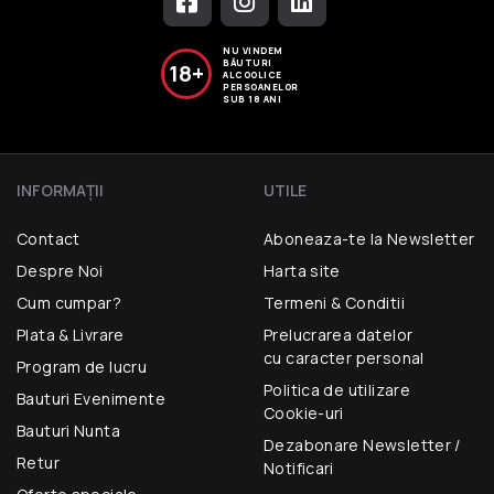
NU VINDEM
BĂUTURI
18+
ALCOOLICE
PERSOANELOR
SUB 18 ANI
INFORMAŢII
UTILE
Contact
Aboneaza-te la Newsletter
Despre Noi
Harta site
Cum cumpar?
Termeni & Conditii
Plata & Livrare
Prelucrarea datelor
cu caracter personal
Program de lucru
Politica de utilizare
Bauturi Evenimente
Cookie-uri
Bauturi Nunta
Dezabonare Newsletter /
Retur
Notificari