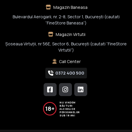
Magazin Baneasa
Bulevardul Aerogarii, nr. 2-8, Sector 1, Bucureşti (cautati
“FineStore Baneasa”)
Magazin Virtutii
Șoseaua Virtuții, nr 56E, Sector 6, București (cautati “FineStore
Virtutii”)
Call Center
0372 400 500
NU VINDEM
BĂUTURI
18+
ALCOOLICE
PERSOANELOR
SUB 18 ANI