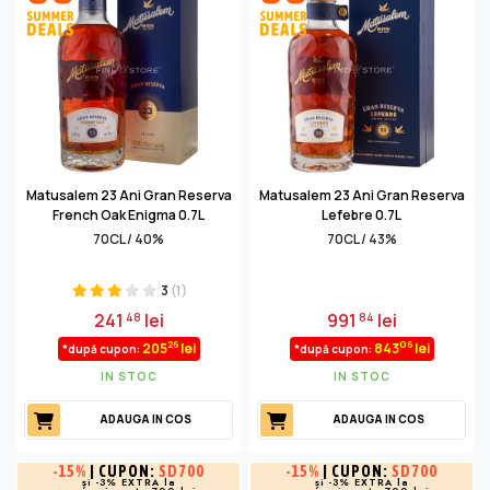
Matusalem 23 Ani Gran Reserva
Matusalem 23 Ani Gran Reserva
French Oak Enigma 0.7L
Lefebre 0.7L
70CL / 40%
70CL / 43%
3
(1)
241
lei
991
lei
48
84
26
06
205
lei
843
lei
*după cupon:
*după cupon:
IN STOC
IN STOC
ADAUGA IN COS
ADAUGA IN COS
-
15%
| CUPON:
SD700
-
15%
| CUPON:
SD700
și -3% EXTRA la
și -3% EXTRA la