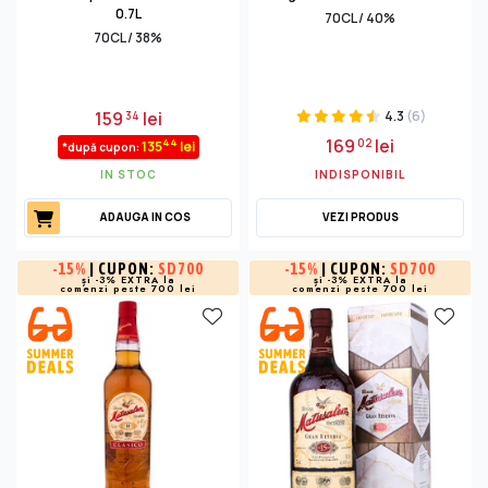
0.7L
70CL / 40%
70CL / 38%
159
lei
4.3
(6)
34
169
lei
02
44
135
lei
*după cupon:
IN STOC
INDISPONIBIL
ADAUGA IN COS
VEZI PRODUS
-
15%
| CUPON:
SD700
-
15%
| CUPON:
SD700
și -3% EXTRA la
și -3% EXTRA la
comenzi peste 700 lei
comenzi peste 700 lei