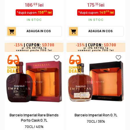
186
lei
175
lei
69
35
69
05
158
lei
149
lei
*după cupon:
*după cupon:
IN STOC
IN STOC
ADAUGA IN COS
ADAUGA IN COS
-
15%
| CUPON:
SD700
-
15%
| CUPON:
SD700
și -3% EXTRA la
și -3% EXTRA la
comenzi peste 700 lei
comenzi peste 700 lei
Barcelo Imperial Rare Blends
Barcelo Imperial Ron 0.7L
Porto Cask 0.7L
70CL / 38%
70CL / 40%