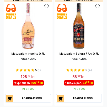
comenzi peste 700 lei
comenzi peste 700 lei
Matusalem Insolito 0.7L
Matusalem Solera 7 Ani 0.7L
70CL / 40%
70CL / 40%
5
(1)
5
(4)
125
lei
85
lei
20
92
42
03
106
lei
73
lei
*după cupon:
*după cupon:
IN STOC
IN STOC
ADAUGA IN COS
ADAUGA IN COS