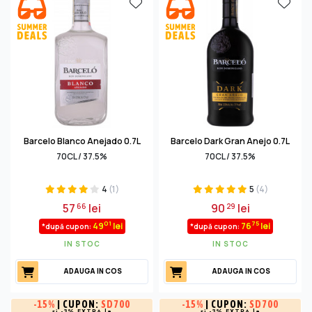
export, însă doar 10% din totalul de rom produs aici
părăseşte ţara. Barcelo, Brugal, Bermúdez şi
Matusalem sunt toate mărci dominicane emblematice,
cu tradiţie de până la două sute de ani, însă pe lângă
acestea îşi fac loc şi producători mai noi sau mai mici,
care oferă romuri fabuloase prin branduri ca Relicario,
Cubaney, Summum, Presidente Marti, Opthimus sau Ron
Esclavo.
Barcelo Blanco Anejado 0.7L
Barcelo Dark Gran Anejo 0.7L
70CL / 37.5%
70CL / 37.5%
4
(1)
5
(4)
57
lei
90
lei
66
29
01
75
49
lei
76
lei
*după cupon:
*după cupon:
IN STOC
IN STOC
ADAUGA IN COS
ADAUGA IN COS
-
15%
| CUPON:
SD700
-
15%
| CUPON:
SD700
și -3% EXTRA la
și -3% EXTRA la