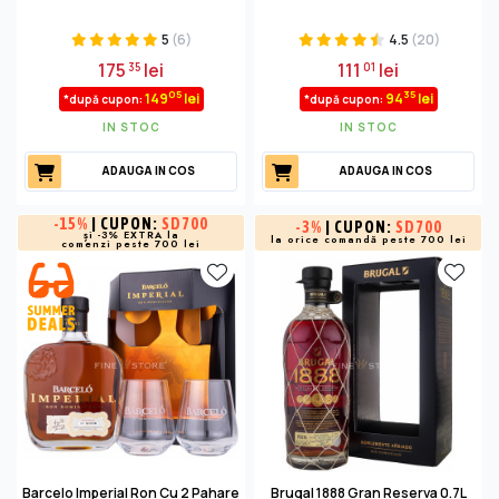
5
(6)
4.5
(20)
175
lei
111
lei
35
01
05
35
149
lei
94
lei
*după cupon:
*după cupon:
IN STOC
IN STOC
ADAUGA IN COS
ADAUGA IN COS
-
15%
| CUPON:
SD700
-
3%
| CUPON:
SD700
și -3% EXTRA la
la orice comandă peste 700 lei
comenzi peste 700 lei
Barcelo Imperial Ron Cu 2 Pahare
Brugal 1888 Gran Reserva 0.7L