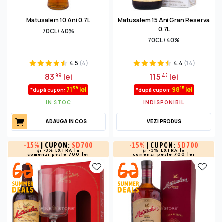
Matusalem 10 Ani 0.7L
Matusalem 15 Ani Gran Reserva
0.7L
70CL / 40%
70CL / 40%
4.5
(4)
4.4
(14)
83
lei
115
lei
99
47
39
15
71
lei
98
lei
*după cupon:
*după cupon:
IN STOC
INDISPONIBIL
ADAUGA IN COS
VEZI PRODUS
-
15%
| CUPON:
SD700
-
15%
| CUPON:
SD700
și -3% EXTRA la
și -3% EXTRA la
comenzi peste 700 lei
comenzi peste 700 lei