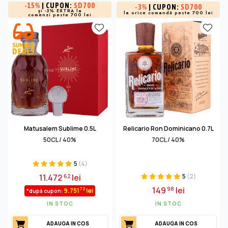
-
15%
| CUPON:
SD700
-
3%
| CUPON:
SD700
și -3% EXTRA la
la orice comandă peste 700 lei
comenzi peste 700 lei
Matusalem Sublime 0.5L
Relicario Ron Dominicano 0.7L
50CL / 40%
70CL / 40%
5
(4)
11.472
lei
5
(2)
62
149
lei
98
72
9.751
lei
*după cupon:
IN STOC
IN STOC
ADAUGA IN COS
ADAUGA IN COS