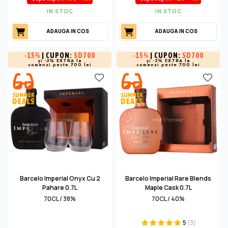
IN STOC
IN STOC
ADAUGA IN COS
ADAUGA IN COS
-
15%
| CUPON:
SD700
-
15%
| CUPON:
SD700
și -3% EXTRA la
și -3% EXTRA la
comenzi peste 700 lei
comenzi peste 700 lei
Barcelo Imperial Onyx Cu 2
Barcelo Imperial Rare Blends
Pahare 0.7L
Maple Cask 0.7L
70CL / 38%
70CL / 40%
5
(3)