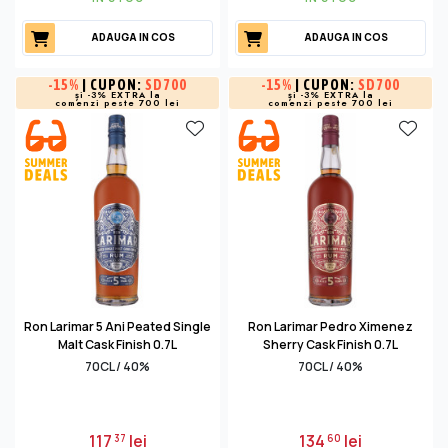
ADAUGA IN COS
ADAUGA IN COS
-
15%
| CUPON:
SD700
-
15%
| CUPON:
SD700
și -3% EXTRA la
și -3% EXTRA la
comenzi peste 700 lei
comenzi peste 700 lei
Ron Larimar 5 Ani Peated Single
Ron Larimar Pedro Ximenez
Malt Cask Finish 0.7L
Sherry Cask Finish 0.7L
70CL / 40%
70CL / 40%
117
lei
134
lei
37
60