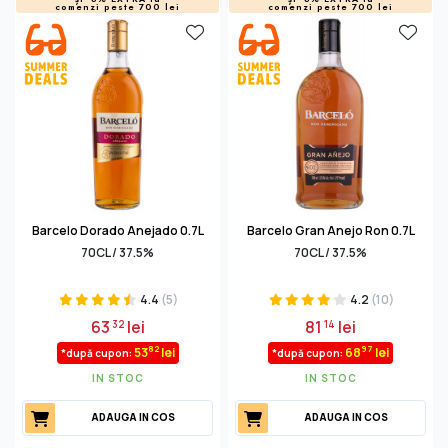
comenzi peste 700 lei
comenzi peste 700 lei
Barcelo Dorado Anejado 0.7L
Barcelo Gran Anejo Ron 0.7L
70CL / 37.5%
70CL / 37.5%
4.4
(5)
4.2
(10)
63
lei
81
lei
32
14
82
97
53
lei
68
lei
*după cupon:
*după cupon:
IN STOC
IN STOC
ADAUGA IN COS
ADAUGA IN COS