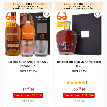
-
15%
| CUPON:
SD700
-
15%
| CUPON:
SD700
și -3% EXTRA la
și -3% EXTRA la
comenzi peste 700 lei
comenzi peste 700 lei
Barcelo Gran Anejo Ron Cu 2
Barcelo Imperial 40 Aniversario
Pahare 0.7L
0.7L
70CL / 37.5%
70CL / 43%
5
(1)
114
lei
533
lei
02
39
92
38
96
lei
453
lei
*după cupon:
*după cupon:
IN STOC
IN STOC