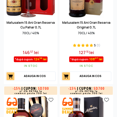
Matusalem 15 Ani Gran Reserva
Matusalem 15 Ani Gran Reserva
Cu Pahar 0.7L
Original 0.7L
70CL / 40%
70CL / 40%
5
(1)
146
lei
127
lei
57
15
58
07
124
lei
108
lei
*după cupon:
*după cupon:
IN STOC
IN STOC
ADAUGA IN COS
ADAUGA IN COS
-
15%
| CUPON:
SD700
-
15%
| CUPON:
SD700
și -3% EXTRA la
și -3% EXTRA la
comenzi peste 700 lei
comenzi peste 700 lei