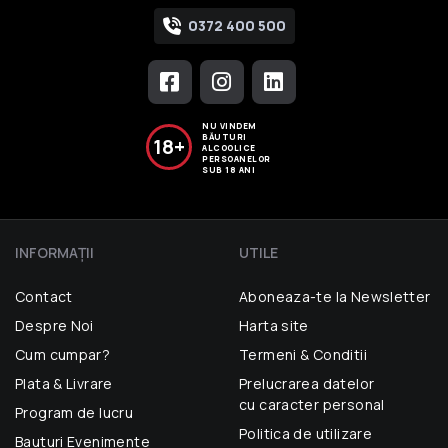
0372 400 500
NU VINDEM
BĂUTURI
18+
ALCOOLICE
PERSOANELOR
SUB 18 ANI
INFORMAŢII
UTILE
Contact
Aboneaza-te la Newsletter
Despre Noi
Harta site
Cum cumpar?
Termeni & Conditii
Plata & Livrare
Prelucrarea datelor
cu caracter personal
Program de lucru
Politica de utilizare
Bauturi Evenimente