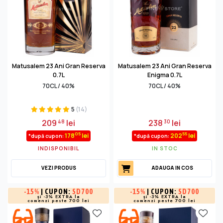
Matusalem 23 Ani Gran Reserva
Matusalem 23 Ani Gran Reserva
0.7L
Enigma 0.7L
70CL / 40%
70CL / 40%
5
(14)
209
lei
238
lei
48
30
05
55
178
lei
202
lei
*după cupon:
*după cupon:
INDISPONIBIL
IN STOC
VEZI PRODUS
ADAUGA IN COS
-
15%
| CUPON:
SD700
-
15%
| CUPON:
SD700
și -3% EXTRA la
și -3% EXTRA la
comenzi peste 700 lei
comenzi peste 700 lei