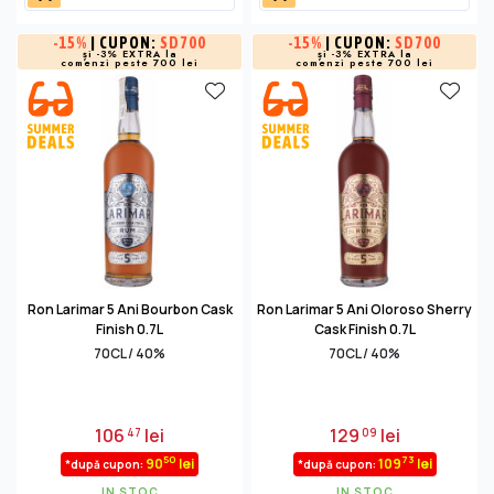
-
15%
| CUPON:
SD700
-
15%
| CUPON:
SD700
și -3% EXTRA la
și -3% EXTRA la
comenzi peste 700 lei
comenzi peste 700 lei
Ron Larimar 5 Ani Bourbon Cask
Ron Larimar 5 Ani Oloroso Sherry
Finish 0.7L
Cask Finish 0.7L
70CL / 40%
70CL / 40%
106
lei
129
lei
47
09
50
73
90
lei
109
lei
*după cupon:
*după cupon:
IN STOC
IN STOC