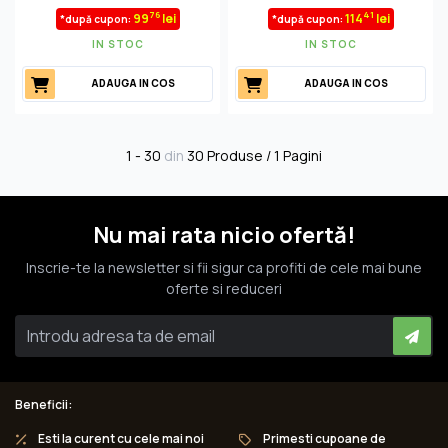
76
41
99
lei
114
lei
*după cupon:
*după cupon:
IN STOC
IN STOC
ADAUGA IN COS
ADAUGA IN COS
1 - 30
din
30 Produse / 1 Pagini
Nu mai rata nicio ofertă!
Inscrie-te la newsletter si fii sigur ca profiti de cele mai bune
oferte si reduceri
Beneficii:
Esti la curent cu cele mai noi
Primesti cupoane de