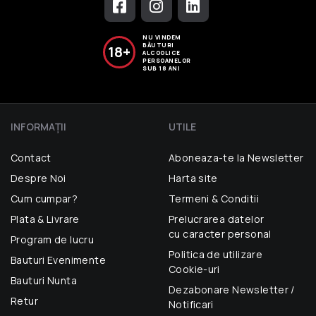
NU VINDEM
BĂUTURI
18+
ALCOOLICE
PERSOANELOR
SUB 18 ANI
INFORMAŢII
UTILE
Contact
Aboneaza-te la Newsletter
Despre Noi
Harta site
Cum cumpar?
Termeni & Conditii
Plata & Livrare
Prelucrarea datelor
cu caracter personal
Program de lucru
Politica de utilizare
Bauturi Evenimente
Cookie-uri
Bauturi Nunta
Dezabonare Newsletter /
Retur
Notificari