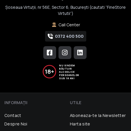
Șoseaua Virtuții, nr 56E, Sector 6, București (cautati “FineStore
Virtutii”)
Call Center
0372 400 500
NU VINDEM
BĂUTURI
18+
ALCOOLICE
PERSOANELOR
SUB 18 ANI
INFORMAŢII
UTILE
Contact
Aboneaza-te la Newsletter
Despre Noi
Harta site