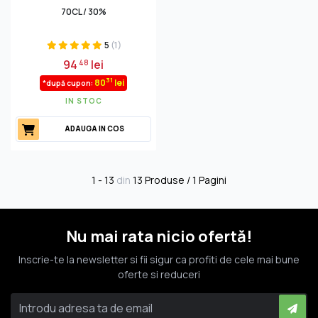
70CL / 30%
5
(1)
94
lei
48
31
80
lei
*după cupon:
IN STOC
ADAUGA IN COS
1 - 13
din
13 Produse / 1 Pagini
Nu mai rata nicio ofertă!
Inscrie-te la newsletter si fii sigur ca profiti de cele mai bune
oferte si reduceri