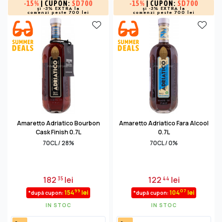
-
15%
| CUPON:
SD700
-
15%
| CUPON:
SD700
și -3% EXTRA la
și -3% EXTRA la
comenzi peste 700 lei
comenzi peste 700 lei
Amaretto Adriatico Bourbon
Amaretto Adriatico Fara Alcool
Cask Finish 0.7L
0.7L
70CL / 28%
70CL / 0%
182
lei
122
lei
35
44
99
07
154
lei
104
lei
*după cupon:
*după cupon:
IN STOC
IN STOC