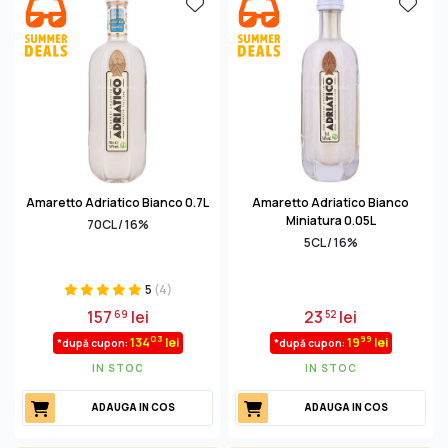
odată degustate aceste licori, cu siguranţă îţi vei aminti
pentru totdeauna asocierea celor două cuvinte: lichior
migdale
Amaretto Adriatico Bianco 0.7L
Amaretto Adriatico Bianco
Miniatura 0.05L
70CL / 16%
5CL / 16%
5
(4)
157
lei
23
lei
69
52
03
99
134
lei
19
lei
*după cupon:
*după cupon:
IN STOC
IN STOC
ADAUGA IN COS
ADAUGA IN COS