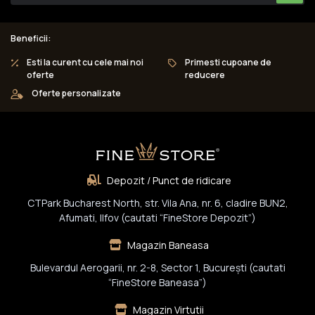
Beneficii:
Esti la curent cu cele mai noi
Primesti cupoane de
oferte
reducere
Oferte personalizate
Depozit / Punct de ridicare
CTPark Bucharest North, str. Vila Ana, nr. 6, cladire BUN2,
Afumati, Ilfov (cautati “FineStore Depozit”)
Magazin Baneasa
Bulevardul Aerogarii, nr. 2-8, Sector 1, Bucureşti (cautati
“FineStore Baneasa”)
Magazin Virtutii