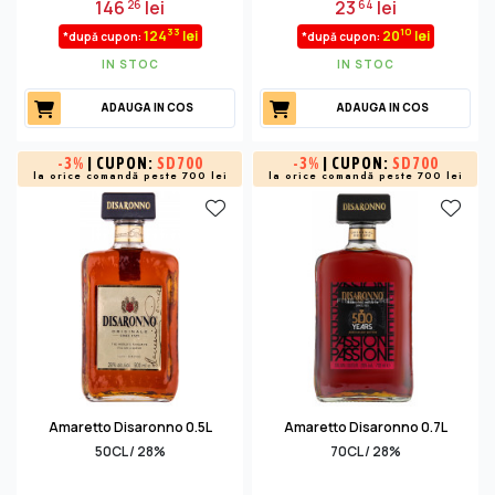
146
lei
23
lei
26
64
33
10
124
lei
20
lei
*după cupon:
*după cupon:
IN STOC
IN STOC
ADAUGA IN COS
ADAUGA IN COS
-
3%
| CUPON:
SD700
-
3%
| CUPON:
SD700
la orice comandă peste 700 lei
la orice comandă peste 700 lei
Amaretto Disaronno 0.5L
Amaretto Disaronno 0.7L
50CL / 28%
70CL / 28%