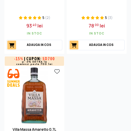
5
(2)
5
(3)
93
lei
78
lei
40
00
IN STOC
IN STOC
ADAUGA IN COS
ADAUGA IN COS
-
15%
| CUPON:
SD700
și -3% EXTRA la
comenzi peste 700 lei
Villa Massa Amaretto 0.7L