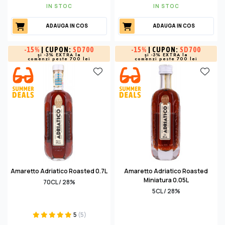
IN STOC
IN STOC
ADAUGA IN COS
ADAUGA IN COS
-
15%
| CUPON:
SD700
-
15%
| CUPON:
SD700
și -3% EXTRA la
și -3% EXTRA la
comenzi peste 700 lei
comenzi peste 700 lei
Amaretto Adriatico Roasted 0.7L
Amaretto Adriatico Roasted
Miniatura 0.05L
70CL / 28%
5CL / 28%
5
(5)