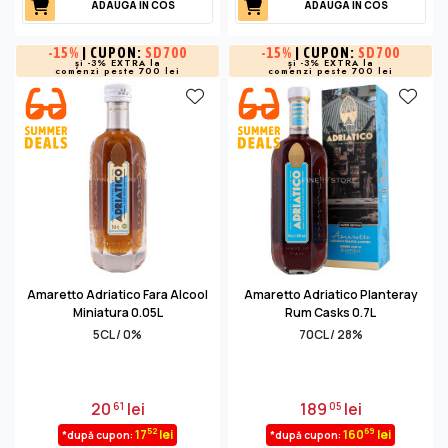
ADAUGA IN COS
ADAUGA IN COS
-
15%
| CUPON:
SD700
-
15%
| CUPON:
SD700
și -3% EXTRA la
și -3% EXTRA la
comenzi peste 700 lei
comenzi peste 700 lei
Amaretto Adriatico Fara Alcool
Amaretto Adriatico Planteray
Miniatura 0.05L
Rum Casks 0.7L
5CL / 0%
70CL / 28%
20
lei
189
lei
61
05
52
69
17
lei
160
lei
*după cupon:
*după cupon: