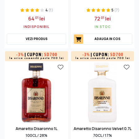
4
(1)
5
(7)
64
lei
72
lei
01
01
INDISPONIBIL
IN STOC
VEZI PRODUS
ADAUGA IN COS
-
3%
| CUPON:
SD700
-
3%
| CUPON:
SD700
la orice comandă peste 700 lei
la orice comandă peste 700 lei
Amaretto Disaronno 1L
Amaretto Disaronno Velvet 0.7L
100CL / 28%
70CL / 17%