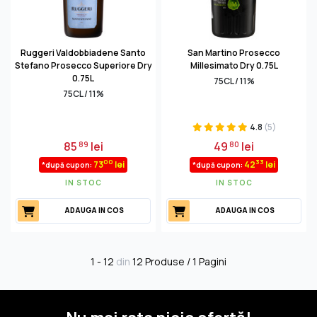
Ruggeri Valdobbiadene Santo
San Martino Prosecco
Stefano Prosecco Superiore Dry
Millesimato Dry 0.75L
0.75L
75CL / 11%
75CL / 11%
4.8
(5)
85
lei
49
lei
89
80
00
33
73
lei
42
lei
*după cupon:
*după cupon:
IN STOC
IN STOC
ADAUGA IN COS
ADAUGA IN COS
1 - 12
din
12 Produse / 1 Pagini