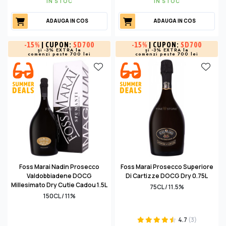
IN STOC
IN STOC
ADAUGA IN COS
ADAUGA IN COS
-
15%
| CUPON:
SD700
-
15%
| CUPON:
SD700
și -3% EXTRA la
și -3% EXTRA la
comenzi peste 700 lei
comenzi peste 700 lei
Foss Marai Nadin Prosecco
Foss Marai Prosecco Superiore
Valdobbiadene DOCG
Di Cartizze DOCG Dry 0.75L
Millesimato Dry Cutie Cadou 1.5L
75CL / 11.5%
150CL / 11%
4.7
(3)