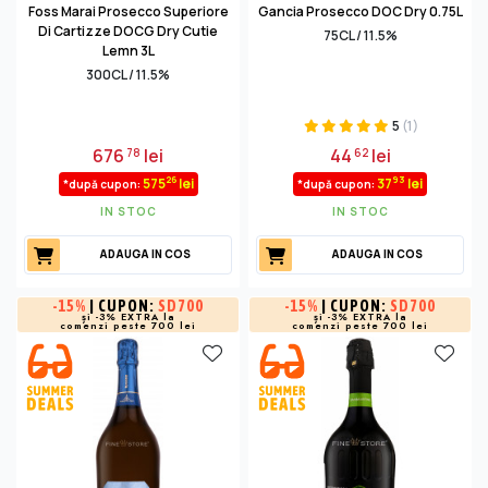
Foss Marai Prosecco Superiore
Gancia Prosecco DOC Dry 0.75L
Di Cartizze DOCG Dry Cutie
75CL / 11.5%
Lemn 3L
300CL / 11.5%
5
(1)
676
lei
44
lei
78
62
26
93
575
lei
37
lei
*după cupon:
*după cupon:
IN STOC
IN STOC
ADAUGA IN COS
ADAUGA IN COS
-
15%
| CUPON:
SD700
-
15%
| CUPON:
SD700
și -3% EXTRA la
și -3% EXTRA la
comenzi peste 700 lei
comenzi peste 700 lei