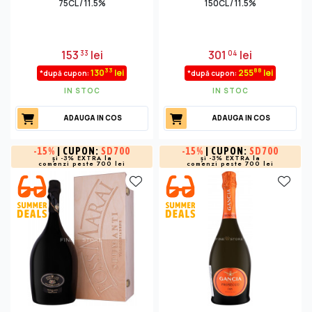
75CL / 11.5%
150CL / 11.5%
153
lei
301
lei
33
04
33
88
130
lei
255
lei
*după cupon:
*după cupon:
IN STOC
IN STOC
ADAUGA IN COS
ADAUGA IN COS
-
15%
| CUPON:
SD700
-
15%
| CUPON:
SD700
și -3% EXTRA la
și -3% EXTRA la
comenzi peste 700 lei
comenzi peste 700 lei