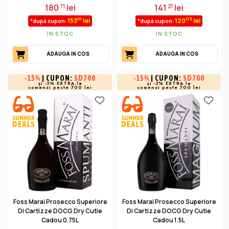
180
lei
141
lei
71
21
61
03
153
lei
120
lei
*după cupon:
*după cupon:
IN STOC
IN STOC
ADAUGA IN COS
ADAUGA IN COS
-
15%
| CUPON:
SD700
-
15%
| CUPON:
SD700
și -3% EXTRA la
și -3% EXTRA la
comenzi peste 700 lei
comenzi peste 700 lei
Foss Marai Prosecco Superiore
Foss Marai Prosecco Superiore
Di Cartizze DOCG Dry Cutie
Di Cartizze DOCG Dry Cutie
Cadou 0.75L
Cadou 1.5L