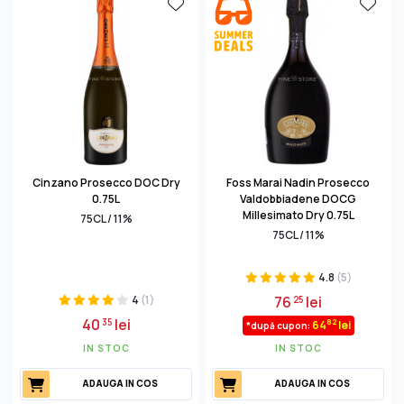
Cinzano Prosecco DOC Dry
Foss Marai Nadin Prosecco
0.75L
Valdobbiadene DOCG
Millesimato Dry 0.75L
75CL / 11%
75CL / 11%
4.8
(5)
4
(1)
76
lei
25
40
lei
35
82
64
lei
*după cupon:
IN STOC
IN STOC
ADAUGA IN COS
ADAUGA IN COS