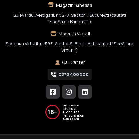
Magazin Baneasa
Bulevardul Aerogarii, nr. 2-8, Sector 1, Bucureşti (cautati
“FineStore Baneasa”)
Magazin Virtutii
Șoseaua Virtuții, nr 56E, Sector 6, București (cautati “FineStore
Virtutii”)
Call Center
0372 400 500
NU VINDEM
BĂUTURI
18+
ALCOOLICE
PERSOANELOR
SUB 18 ANI