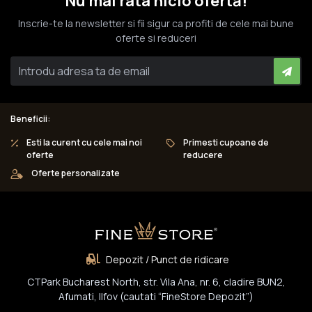
Nu mai rata nicio ofertă!
Inscrie-te la newsletter si fii sigur ca profiti de cele mai bune
oferte si reduceri
Beneficii:
Esti la curent cu cele mai noi
Primesti cupoane de
oferte
reducere
Oferte personalizate
Depozit / Punct de ridicare
CTPark Bucharest North, str. Vila Ana, nr. 6, cladire BUN2,
Afumati, Ilfov (cautati “FineStore Depozit”)