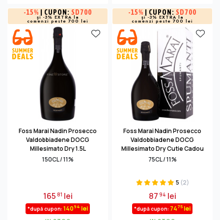
-
15%
| CUPON:
SD700
-
15%
| CUPON:
SD700
și -3% EXTRA la
și -3% EXTRA la
comenzi peste 700 lei
comenzi peste 700 lei
Foss Marai Nadin Prosecco
Foss Marai Nadin Prosecco
Valdobbiadene DOCG
Valdobbiadene DOCG
Millesimato Dry 1.5L
Millesimato Dry Cutie Cadou
0.75L
150CL / 11%
75CL / 11%
5
(2)
165
lei
87
lei
81
94
94
75
140
lei
74
lei
*după cupon:
*după cupon: