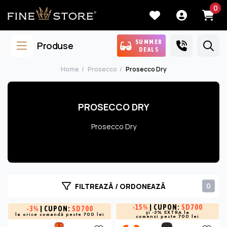
0
SUMMER
Produse
DEALS
Home
Prosecco
Prosecco Dry
PROSECCO DRY
Prosecco Dry
0
FILTREAZĂ / ORDONEAZĂ
-
15%
| CUPON:
SD700
-
3%
| CUPON:
SD700
și -3% EXTRA la
la orice comandă peste 700 lei
comenzi peste 700 lei