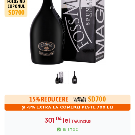
FOLOSIND
CUPONUL
SD700
SD700
15% REDUCERE
FOLOSIND
CUPONUL
ȘI -3% EXTRA LA COMENZI PESTE 700 LEI
04
301
lei
TVA inclus
IN STOC