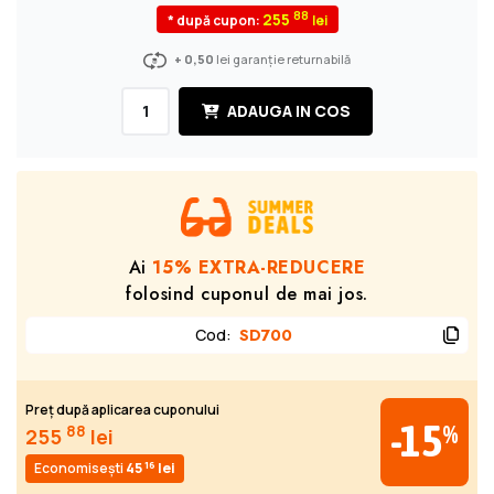
88
255
* după cupon:
+ 0,50
lei garanție returnabilă
ADAUGA IN COS
Ai
15% EXTRA-REDUCERE
folosind cuponul de mai jos.
Cod
:
SD700
Preț după aplicarea cuponului
-15
%
88
255
lei
16
Economisești
45
lei