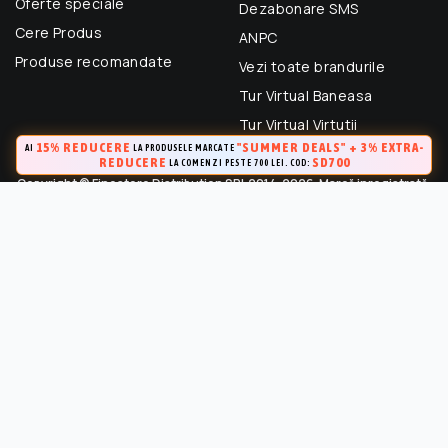
Oferte speciale
Dezabonare SMS
Cere Produs
ANPC
Produse recomandate
Vezi toate brandurile
Tur Virtual Baneasa
Tur Virtual Virtutii
15% REDUCERE
"SUMMER DEALS" + 3% EXTRA-
AI
LA PRODUSELE MARCATE
REDUCERE
SD700
LA COMENZI PESTE 700 LEI. COD:
Copyright © Finestore Distribution SRL 2014-2026. Marcă inregistrată.
Toate drepturile rezervate.
FineStore este marca inregistrata a Finestore Distribution SRL
(RO 33364695). Este strict interzisa Utilizarea oricarui continut,
cu exceptia celor prevazute in conditiile de utilizare, fara