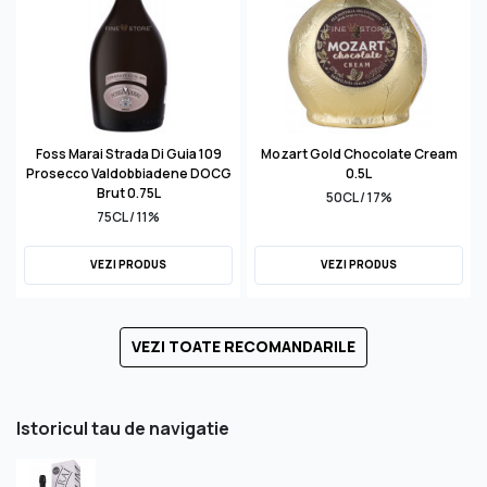
Foss Marai Strada Di Guia 109
Mozart Gold Chocolate Cream
Prosecco Valdobbiadene DOCG
0.5L
Brut 0.75L
50CL / 17%
75CL / 11%
VEZI PRODUS
VEZI PRODUS
VEZI TOATE RECOMANDARILE
Istoricul tau de navigatie