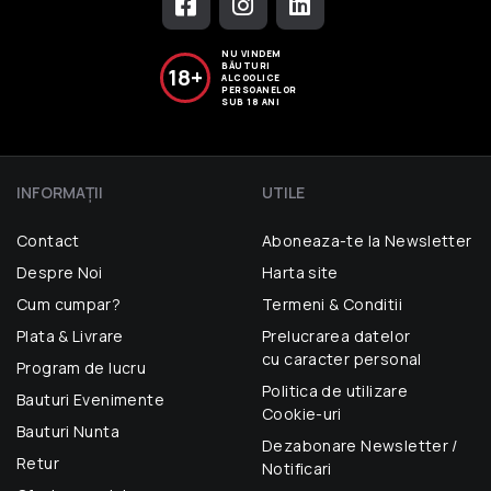
NU VINDEM
BĂUTURI
18+
ALCOOLICE
PERSOANELOR
SUB 18 ANI
INFORMAŢII
UTILE
Contact
Aboneaza-te la Newsletter
Despre Noi
Harta site
Cum cumpar?
Termeni & Conditii
Plata & Livrare
Prelucrarea datelor
cu caracter personal
Program de lucru
Politica de utilizare
Bauturi Evenimente
Cookie-uri
Bauturi Nunta
Dezabonare Newsletter /
Retur
Notificari