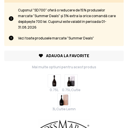
Cuponul "SD700" oferă o reducere de 15% produselor
marcate "Summer Deals" și 3% extra la orice comandă care
depășește 700 lei. Cuponul este valabil in perioada 01-
31.08.2026
Vezi toate produsele marcate "Summer Deals"
ADAUGA LA FAVORITE
Mai multe optiuni pentru acest produs
0.75L
0.75L Cutie
3L Cutie Lemn