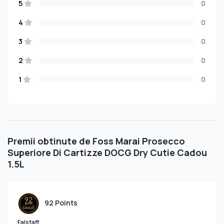
5
0
4
0
3
0
2
0
1
0
Premii obtinute de Foss Marai Prosecco
Superiore Di Cartizze DOCG Dry Cutie Cadou
1.5L
92 Points
Falstaff