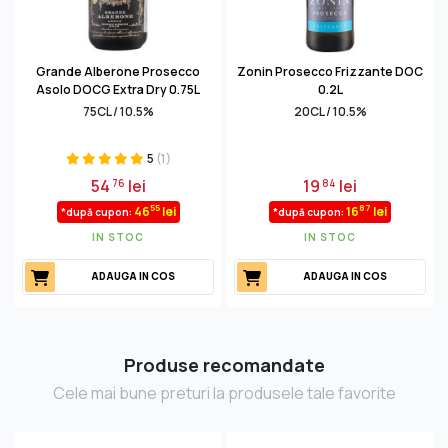
Grande Alberone Prosecco
Zonin Prosecco Frizzante DOC
Asolo DOCG Extra Dry 0.75L
0.2L
75CL / 10.5%
20CL / 10.5%
5
(1)
54
lei
19
lei
76
84
55
87
46
lei
16
lei
*după cupon:
*după cupon:
IN STOC
IN STOC
ADAUGA IN COS
ADAUGA IN COS
Produse recomandate
Cele mai bune preturi la produsele tale favorite