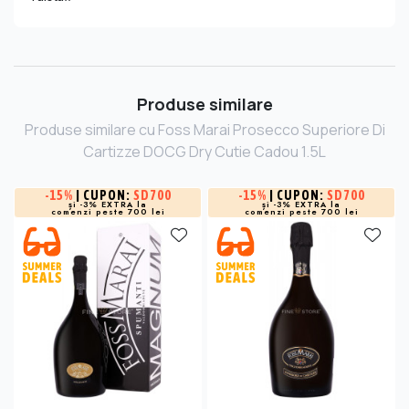
Produse similare
Produse similare cu Foss Marai Prosecco Superiore Di
Cartizze DOCG Dry Cutie Cadou 1.5L
-
15%
| CUPON:
SD700
-
15%
| CUPON:
SD700
și -3% EXTRA la
și -3% EXTRA la
comenzi peste 700 lei
comenzi peste 700 lei