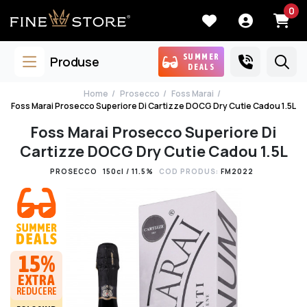
0
SUMMER
Produse
DEALS
Home
Prosecco
Foss Marai
Foss Marai Prosecco Superiore Di Cartizze DOCG Dry Cutie Cadou 1.5L
Foss Marai Prosecco Superiore Di
Cartizze DOCG Dry Cutie Cadou 1.5L
PROSECCO
150cl / 11.5%
COD PRODUS:
FM2022
15%
EXTRA
REDUCERE