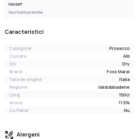
Falstaff
Vezi toate premiile
Caracteristici
Categorie
Prosecco
Culoare
Alb
Stil
Dry
Brand
Foss Marai
Tara de origine
Italia
Regiune
Valdobbiadene
Litraj
150cl
Alcool
11.5%
Cu Pahar
Nu
Alergeni