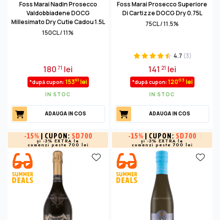
Foss Marai Nadin Prosecco
Foss Marai Prosecco Superiore
Valdobbiadene DOCG
Di Cartizze DOCG Dry 0.75L
Millesimato Dry Cutie Cadou 1.5L
75CL / 11.5%
150CL / 11%
4.7
(3)
180
lei
141
lei
71
21
61
03
153
lei
120
lei
*după cupon:
*după cupon:
IN STOC
IN STOC
ADAUGA IN COS
ADAUGA IN COS
-
15%
| CUPON:
SD700
-
15%
| CUPON:
SD700
și -3% EXTRA la
și -3% EXTRA la
comenzi peste 700 lei
comenzi peste 700 lei