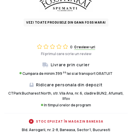
VEZI TOATE PRODUSELE DIN GAMA FOSS MARAI
0
0 review-uri
Fii primul care scrie un review
Livrare prin curier
99
Cumpara de minim 399
lei si ai transport GRATUIT
Ridicare personala din depozit
CTPark Bucharest North, str. Vila Ana, nr. 6, cladire BUN2, Afumati,
Ilfov
In timpul orelor de program
STOC EPUIZAT ÎN MAGAZIN BANEASA
Bld. Aerogarii, nr. 2-8, Baneasa, Sector 1, Bucuresti