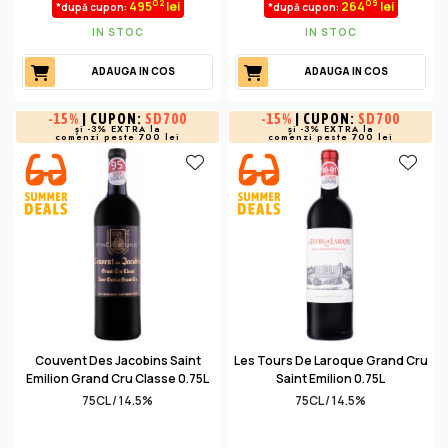
02
09
495
lei
264
lei
*după cupon:
*după cupon:
IN STOC
IN STOC
ADAUGA IN COS
ADAUGA IN COS
-
15%
| CUPON:
SD700
-
15%
| CUPON:
SD700
și -3% EXTRA la
și -3% EXTRA la
comenzi peste 700 lei
comenzi peste 700 lei
Couvent Des Jacobins Saint
Les Tours De Laroque Grand Cru
Emilion Grand Cru Classe 0.75L
Saint Emilion 0.75L
75CL / 14.5%
75CL / 14.5%