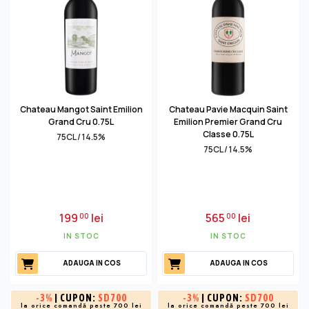
Chateau Mangot Saint Emilion
Chateau Pavie Macquin Saint
Grand Cru 0.75L
Emilion Premier Grand Cru
Classe 0.75L
75CL / 14.5%
75CL / 14.5%
199
lei
565
lei
00
00
IN STOC
IN STOC
ADAUGA IN COS
ADAUGA IN COS
-
3%
| CUPON:
SD700
-
3%
| CUPON:
SD700
la orice comandă peste 700 lei
la orice comandă peste 700 lei