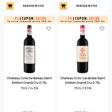
ADAUGA IN COS
ADAUGA IN COS
-
3%
| CUPON:
SD700
-
3%
| CUPON:
SD700
la orice comandă peste 700 lei
la orice comandă peste 700 lei
Chateau Cote De Baleau Saint
Chateau Croix Cardinale Saint
Emilion Grand Cru 0.75L
Emilion Grand Cru 0.75L
75CL / 14.5%
75CL / 13.5%