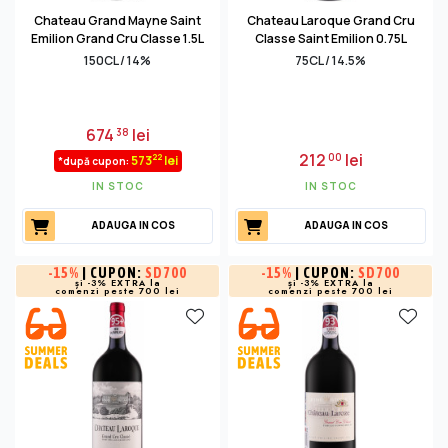
Chateau Grand Mayne Saint
Chateau Laroque Grand Cru
Emilion Grand Cru Classe 1.5L
Classe Saint Emilion 0.75L
150CL / 14%
75CL / 14.5%
674
lei
38
212
lei
00
22
573
lei
*după cupon:
IN STOC
IN STOC
ADAUGA IN COS
ADAUGA IN COS
-
15%
| CUPON:
SD700
-
15%
| CUPON:
SD700
și -3% EXTRA la
și -3% EXTRA la
comenzi peste 700 lei
comenzi peste 700 lei