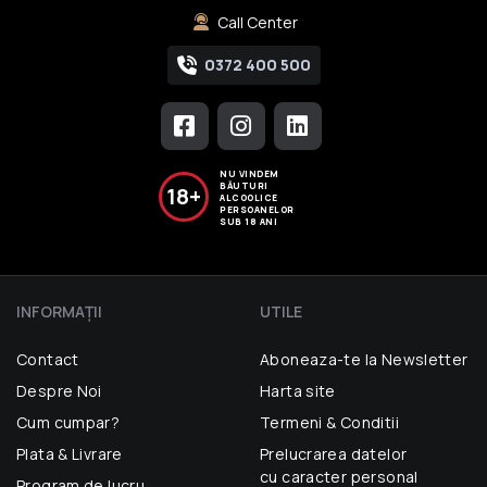
Call Center
0372 400 500
NU VINDEM
BĂUTURI
18+
ALCOOLICE
PERSOANELOR
SUB 18 ANI
INFORMAŢII
UTILE
Contact
Aboneaza-te la Newsletter
Despre Noi
Harta site
Cum cumpar?
Termeni & Conditii
Plata & Livrare
Prelucrarea datelor
cu caracter personal
Program de lucru