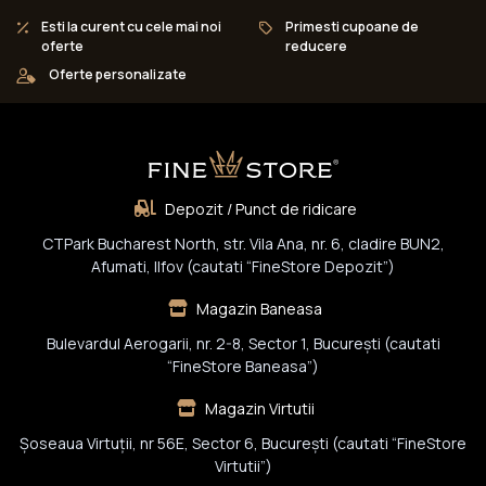
Esti la curent cu cele mai noi
Primesti cupoane de
oferte
reducere
Oferte personalizate
Depozit / Punct de ridicare
CTPark Bucharest North, str. Vila Ana, nr. 6, cladire BUN2,
Afumati, Ilfov (cautati “FineStore Depozit”)
Magazin Baneasa
Bulevardul Aerogarii, nr. 2-8, Sector 1, Bucureşti (cautati
“FineStore Baneasa”)
Magazin Virtutii
Șoseaua Virtuții, nr 56E, Sector 6, București (cautati “FineStore
Virtutii”)