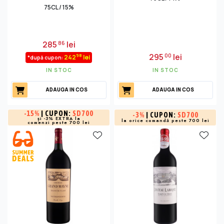
75CL / 15%
285
lei
86
295
lei
00
98
242
lei
*după cupon:
IN STOC
IN STOC
ADAUGA IN COS
ADAUGA IN COS
-
15%
| CUPON:
SD700
-
3%
| CUPON:
SD700
și -3% EXTRA la
la orice comandă peste 700 lei
comenzi peste 700 lei