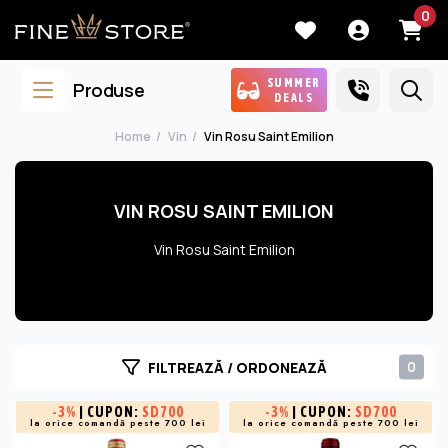
0
SUMMER
Produse
DEALS
Home
Vin
Vin Rosu Saint Emilion
VIN ROSU SAINT EMILION
Vin Rosu Saint Emilion
0
FILTREAZĂ / ORDONEAZĂ
-
3%
| CUPON:
SD700
-
3%
| CUPON:
SD700
la orice comandă peste 700 lei
la orice comandă peste 700 lei