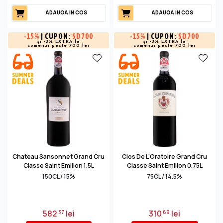
ADAUGA IN COS
ADAUGA IN COS
-
15%
| CUPON:
SD700
-
15%
| CUPON:
SD700
și -3% EXTRA la
și -3% EXTRA la
comenzi peste 700 lei
comenzi peste 700 lei
Chateau Sansonnet Grand Cru
Clos De L'Oratoire Grand Cru
Classe Saint Emilion 1.5L
Classe Saint Emilion 0.75L
150CL / 15%
75CL / 14.5%
582
lei
310
lei
37
69