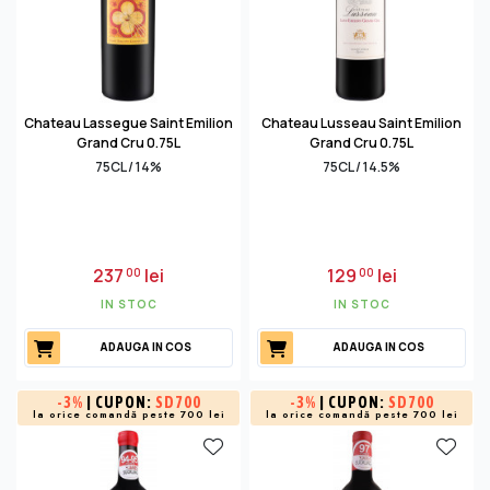
Chateau Lassegue Saint Emilion
Chateau Lusseau Saint Emilion
Grand Cru 0.75L
Grand Cru 0.75L
75CL / 14%
75CL / 14.5%
237
lei
129
lei
00
00
IN STOC
IN STOC
ADAUGA IN COS
ADAUGA IN COS
-
3%
| CUPON:
SD700
-
3%
| CUPON:
SD700
la orice comandă peste 700 lei
la orice comandă peste 700 lei