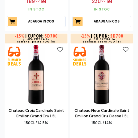
189
lei
230
lei
00
00
IN STOC
IN STOC
ADAUGA IN COS
ADAUGA IN COS
-
15%
| CUPON:
SD700
-
15%
| CUPON:
SD700
și -3% EXTRA la
și -3% EXTRA la
comenzi peste 700 lei
comenzi peste 700 lei
Chateau Croix Cardinale Saint
Chateau Fleur Cardinale Saint
Emilion Grand Cru 1.5L
Emilion Grand Cru Classe 1.5L
150CL / 14.5%
150CL / 14%