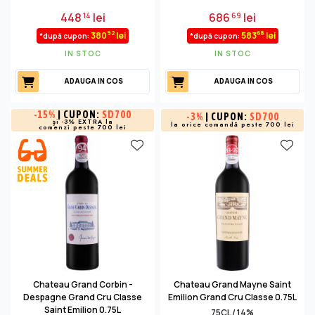
448
lei
686
lei
14
69
92
68
380
lei
583
lei
*după cupon:
*după cupon:
IN STOC
IN STOC
ADAUGA IN COS
ADAUGA IN COS
-
15%
| CUPON:
SD700
-
3%
| CUPON:
SD700
și -3% EXTRA la
la orice comandă peste 700 lei
comenzi peste 700 lei
Chateau Grand Corbin -
Chateau Grand Mayne Saint
Despagne Grand Cru Classe
Emilion Grand Cru Classe 0.75L
Saint Emilion 0.75L
75CL / 14%