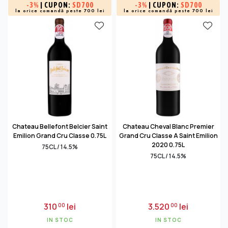
-
3%
| CUPON:
SD700
-
3%
| CUPON:
SD700
la orice comandă peste 700 lei
la orice comandă peste 700 lei
Chateau Bellefont Belcier Saint
Chateau Cheval Blanc Premier
Emilion Grand Cru Classe 0.75L
Grand Cru Classe A Saint Emilion
2020 0.75L
75CL / 14.5%
75CL / 14.5%
310
lei
3.520
lei
00
00
IN STOC
IN STOC