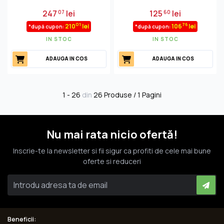
247
lei
125
lei
07
60
01
76
210
lei
106
lei
*după cupon:
*după cupon:
IN STOC
IN STOC
ADAUGA IN COS
ADAUGA IN COS
1 - 26
din
26 Produse / 1 Pagini
Nu mai rata nicio ofertă!
Inscrie-te la newsletter si fii sigur ca profiti de cele mai bune
oferte si reduceri
Beneficii: