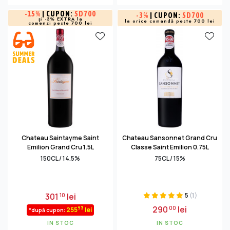
-
15%
| CUPON:
SD700
-
3%
| CUPON:
SD700
și -3% EXTRA la
la orice comandă peste 700 lei
comenzi peste 700 lei
Chateau Saintayme Saint
Chateau Sansonnet Grand Cru
Emilion Grand Cru 1.5L
Classe Saint Emilion 0.75L
150CL / 14.5%
75CL / 15%
301
lei
5
(1)
10
290
lei
00
93
255
lei
*după cupon:
IN STOC
IN STOC