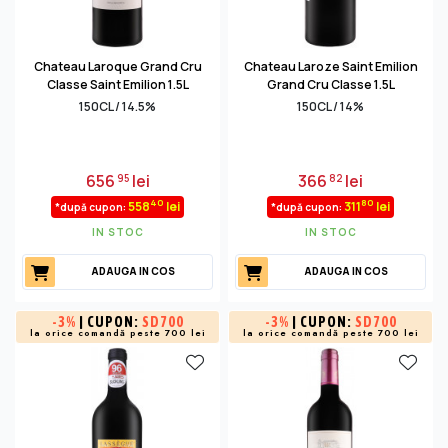
Chateau Laroque Grand Cru
Chateau Laroze Saint Emilion
Classe Saint Emilion 1.5L
Grand Cru Classe 1.5L
150CL / 14.5%
150CL / 14%
656
lei
366
lei
95
82
40
80
558
lei
311
lei
*după cupon:
*după cupon:
IN STOC
IN STOC
ADAUGA IN COS
ADAUGA IN COS
-
3%
| CUPON:
SD700
-
3%
| CUPON:
SD700
la orice comandă peste 700 lei
la orice comandă peste 700 lei