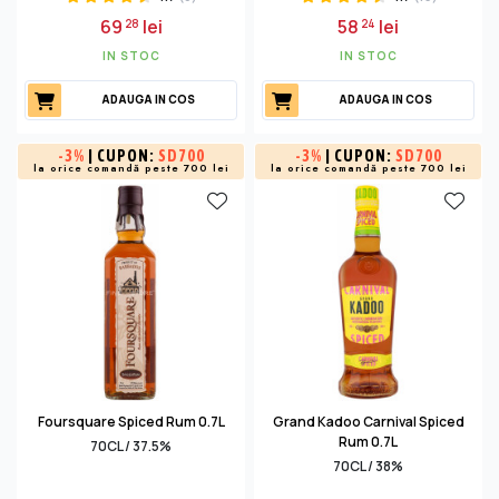
69
lei
58
lei
28
24
IN STOC
IN STOC
ADAUGA IN COS
ADAUGA IN COS
-
3%
| CUPON:
SD700
-
3%
| CUPON:
SD700
la orice comandă peste 700 lei
la orice comandă peste 700 lei
Foursquare Spiced Rum 0.7L
Grand Kadoo Carnival Spiced
Rum 0.7L
70CL / 37.5%
70CL / 38%