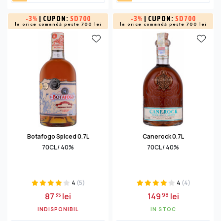
-
3%
| CUPON:
SD700
-
3%
| CUPON:
SD700
la orice comandă peste 700 lei
la orice comandă peste 700 lei
Botafogo Spiced 0.7L
Canerock 0.7L
70CL / 40%
70CL / 40%
4
(5)
4
(4)
87
lei
149
lei
35
98
INDISPONIBIL
IN STOC