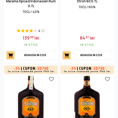
Marama Spiced Indonesian Rum
Stroh 60 0.7L
0.7L
70CL / 60%
70CL / 40%
4
(5)
139
lei
84
lei
98
97
IN STOC
IN STOC
ADAUGA IN COS
ADAUGA IN COS
-
3%
| CUPON:
SD700
-
3%
| CUPON:
SD700
la orice comandă peste 700 lei
la orice comandă peste 700 lei