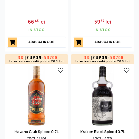
66
lei
59
lei
45
54
IN STOC
IN STOC
ADAUGA IN COS
ADAUGA IN COS
-
3%
| CUPON:
SD700
-
3%
| CUPON:
SD700
la orice comandă peste 700 lei
la orice comandă peste 700 lei
Havana Club Spiced 0.7L
Kraken Black Spiced 0.7L
70CL / 35%
70CL / 40%