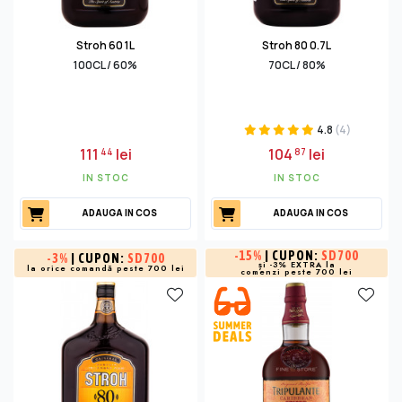
Stroh 60 1L
Stroh 80 0.7L
100CL / 60%
70CL / 80%
4.8
(4)
111
lei
104
lei
44
87
IN STOC
IN STOC
ADAUGA IN COS
ADAUGA IN COS
-
15%
| CUPON:
SD700
-
3%
| CUPON:
SD700
și -3% EXTRA la
la orice comandă peste 700 lei
comenzi peste 700 lei