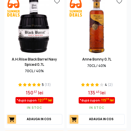
trebuie să aibă peste 2% agenți de aromă în plus, în caz
contrar fiind clasificat ca rhum arrangé, adică un rom
aromatizat. Romul condimentat nu trebuie sa fie picant,
aşa cum se crede, dar poate fi dacă se doreşte acest
lucru. Cel mai popular rom spiced de pe piaţă este
Captain Morgan Original Spiced Gold, acesta fiind de
altfel şi sortimentul care a dat tonul “modei” romurilor
condimentate.
A.H.Riise Black Barrel Navy
Anne Bonny 0.7L
Spiced 0.7L
70CL / 40%
70CL / 40%
5
(13)
4
(2)
150
lei
135
lei
57
45
99
13
127
lei
115
lei
*după cupon:
*după cupon:
IN STOC
IN STOC
ADAUGA IN COS
ADAUGA IN COS