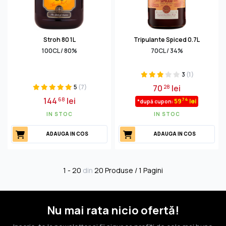
Stroh 80 1L
Tripulante Spiced 0.7L
100CL / 80%
70CL / 34%
3
(1)
5
(7)
70
lei
28
144
lei
68
74
59
lei
*după cupon:
IN STOC
IN STOC
ADAUGA IN COS
ADAUGA IN COS
1 - 20
din
20 Produse / 1 Pagini
Nu mai rata nicio ofertă!