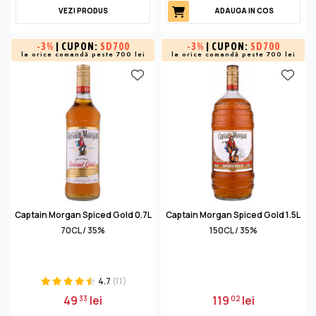
VEZI PRODUS
ADAUGA IN COS
-
3%
| CUPON:
SD700
-
3%
| CUPON:
SD700
la orice comandă peste 700 lei
la orice comandă peste 700 lei
Captain Morgan Spiced Gold 0.7L
Captain Morgan Spiced Gold 1.5L
70CL / 35%
150CL / 35%
4.7
(11)
49
lei
119
lei
33
02