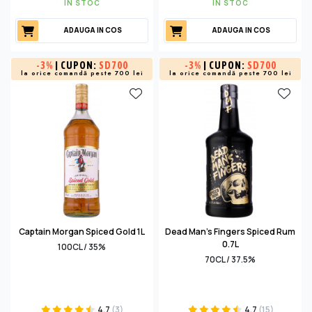
IN STOC
IN STOC
ADAUGA IN COS
ADAUGA IN COS
-
3%
| CUPON:
SD700
-
3%
| CUPON:
SD700
la orice comandă peste 700 lei
la orice comandă peste 700 lei
Captain Morgan Spiced Gold 1L
Dead Man's Fingers Spiced Rum
0.7L
100CL / 35%
70CL / 37.5%
4.7
(3)
4.7
(15)