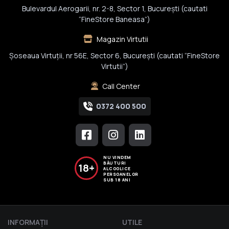
Bulevardul Aerogarii, nr. 2-8, Sector 1, Bucureşti (cautati
“FineStore Baneasa”)
Magazin Virtutii
Șoseaua Virtuții, nr 56E, Sector 6, București (cautati “FineStore
Virtutii”)
Call Center
0372 400 500
NU VINDEM
BĂUTURI
18+
ALCOOLICE
PERSOANELOR
SUB 18 ANI
INFORMAŢII
UTILE