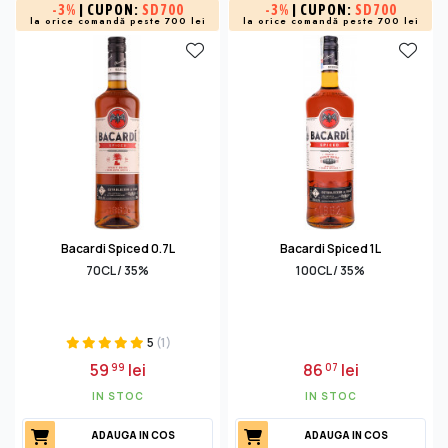
-
3%
| CUPON:
SD700
-
3%
| CUPON:
SD700
la orice comandă peste 700 lei
la orice comandă peste 700 lei
Bacardi Spiced 0.7L
Bacardi Spiced 1L
70CL / 35%
100CL / 35%
5
(1)
59
lei
86
lei
99
07
IN STOC
IN STOC
ADAUGA IN COS
ADAUGA IN COS