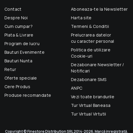
Contact
Aboneaza-te la Newsletter
Despre Noi
Harta site
Cum cumpar?
Termeni & Conditii
Plata & Livrare
Prelucrarea datelor
cu caracter personal
Program de lucru
Politica de utilizare
Bauturi Evenimente
Cookie-uri
Bauturi Nunta
Dezabonare Newsletter /
Retur
Notificari
Oferte speciale
Dezabonare SMS
Cere Produs
ANPC
Produse recomandate
Vezi toate brandurile
Tur Virtual Baneasa
Tur Virtual Virtutii
Copyright © Finestore Distribution SRL 2014-2026. Marcă inregistrată.