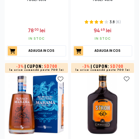
3.8
(6)
78
lei
94
lei
00
49
IN STOC
IN STOC
ADAUGA IN COS
ADAUGA IN COS
-
3%
| CUPON:
SD700
-
3%
| CUPON:
SD700
la orice comandă peste 700 lei
la orice comandă peste 700 lei