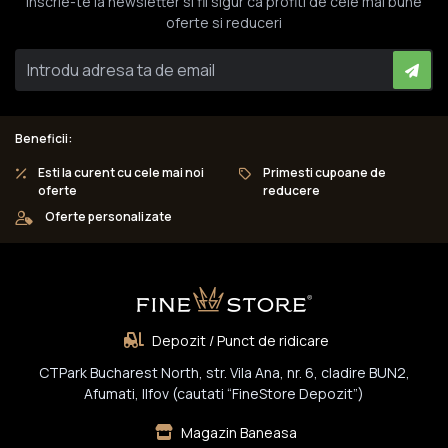
Inscrie-te la newsletter si fii sigur ca profiti de cele mai bune
oferte si reduceri
Beneficii:
Esti la curent cu cele mai noi
Primesti cupoane de
oferte
reducere
Oferte personalizate
Depozit / Punct de ridicare
CTPark Bucharest North, str. Vila Ana, nr. 6, cladire BUN2,
Afumati, Ilfov (cautati “FineStore Depozit”)
Magazin Baneasa