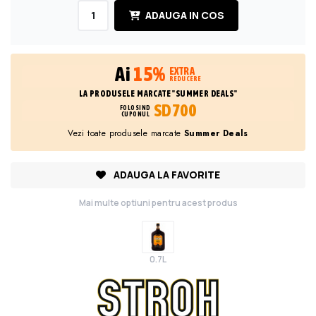
ADAUGA IN COS
Ai
15%
EXTRA
REDUCERE
LA PRODUSELE MARCATE "SUMMER DEALS"
SD700
FOLOSIND
CUPONUL
Vezi toate produsele marcate
Summer Deals
ADAUGA LA FAVORITE
Mai multe optiuni pentru acest produs
0.7L