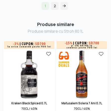
1
2
Produse similare
Produse similare cu Stroh 80 1L
-
15%
| CUPON:
SD700
-
3%
| CUPON:
SD700
și -3% EXTRA la
la orice comandă peste 700 lei
comenzi peste 700 lei
Kraken Black Spiced 0.7L
Matusalem Solera 7 Ani 0.7L
70CL / 40%
70CL / 40%