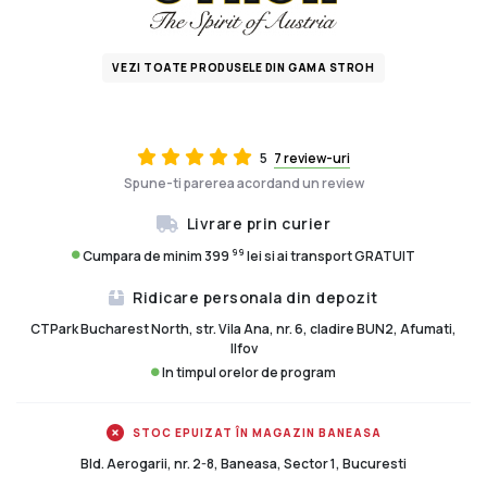
VEZI TOATE PRODUSELE DIN GAMA STROH
5
7 review-uri
Spune-ti parerea acordand un review
Livrare prin curier
99
Cumpara de minim 399
lei si ai transport GRATUIT
Ridicare personala din depozit
CTPark Bucharest North, str. Vila Ana, nr. 6, cladire BUN2, Afumati,
Ilfov
In timpul orelor de program
STOC EPUIZAT ÎN MAGAZIN BANEASA
Bld. Aerogarii, nr. 2-8, Baneasa, Sector 1, Bucuresti