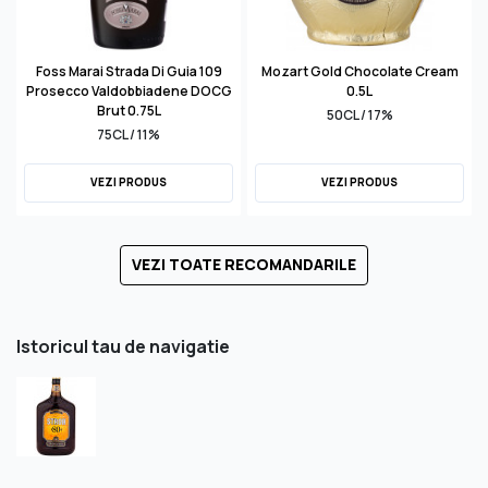
Foss Marai Strada Di Guia 109
Mozart Gold Chocolate Cream
Prosecco Valdobbiadene DOCG
0.5L
Brut 0.75L
50CL / 17%
75CL / 11%
VEZI PRODUS
VEZI PRODUS
VEZI TOATE RECOMANDARILE
Istoricul tau de navigatie