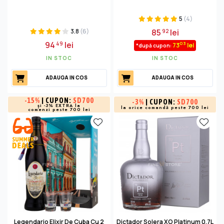
5
(4)
3.8
(6)
85
lei
92
94
lei
49
03
73
lei
*după cupon:
IN STOC
IN STOC
ADAUGA IN COS
ADAUGA IN COS
-
15%
| CUPON:
SD700
-
3%
| CUPON:
SD700
și -3% EXTRA la
la orice comandă peste 700 lei
comenzi peste 700 lei
Legendario Elixir De Cuba Cu 2
Dictador Solera XO Platinum 0.7L