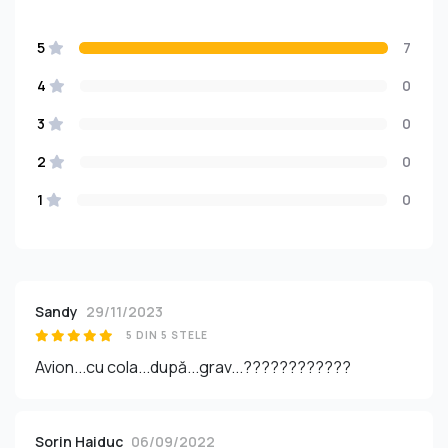
5
7
4
0
3
0
2
0
1
0
Sandy
29/11/2023
5 DIN 5 STELE
Avion...cu cola...după...grav...????????????
Sorin Haiduc
06/09/2022