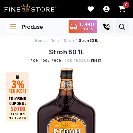
0
SUMMER
Produse
DEALS
Home
Rom
Stroh
Stroh 80 1L
Stroh 80 1L
ROM
100cl / 80%
COD PRODUS:
FB613
AI
3%
REDUCERE
FOLOSIND
CUPONUL
SD700
LA COMENZI
PESTE 700 LEI