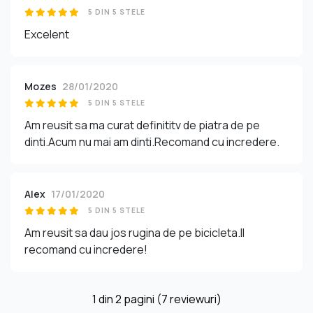
5 DIN 5 STELE
Excelent
Mozes
28/01/2020
5 DIN 5 STELE
Am reusit sa ma curat definititv de piatra de pe
dinti.Acum nu mai am dinti.Recomand cu incredere.
Alex
17/01/2020
5 DIN 5 STELE
Am reusit sa dau jos rugina de pe bicicleta.Il
recomand cu incredere!
1
din
2
pagini (7 reviewuri)