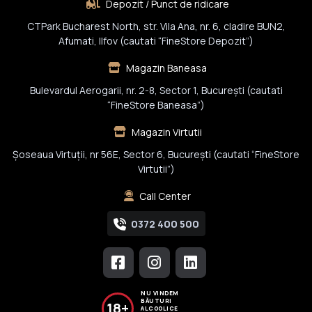
Depozit / Punct de ridicare
CTPark Bucharest North, str. Vila Ana, nr. 6, cladire BUN2,
Afumati, Ilfov (cautati “FineStore Depozit”)
Magazin Baneasa
Bulevardul Aerogarii, nr. 2-8, Sector 1, Bucureşti (cautati
“FineStore Baneasa”)
Magazin Virtutii
Șoseaua Virtuții, nr 56E, Sector 6, București (cautati “FineStore
Virtutii”)
Call Center
0372 400 500
NU VINDEM
BĂUTURI
18+
ALCOOLICE