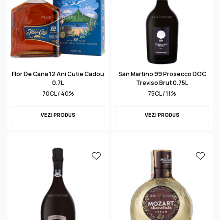
Flor De Cana 12 Ani Cutie Cadou
San Martino 99 Prosecco DOC
0.7L
Treviso Brut 0.75L
70CL / 40%
75CL / 11%
VEZI PRODUS
VEZI PRODUS