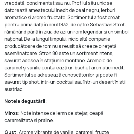
vreodată, condimentat sau nu. Profilul său unic se
datorează amestecului inedit de ceai negru, ierburi
aromatice şi arome fructate. Sortimentul a fost creat
pentru prima dată în anul 1832, de către Sebastian Stroh,
rămânând până în ziua de azi un rom legendar şi un simbol
naţional. De-a lungul timpului, nicio altă companie
producătoare de rom nu a reuşit să creeze o reţetă
asemănătoare. Stroh 80 este un sortiment intens,
savurat adesea în staţiunile montane. Aromele de
caramel şi vanilie conturează un buchet aromatic inedit.
Sortimentul se adresează cunoscătorilor şi poate fi
savurat tip shot, într-un cocktail sau într-un desert în stil
austriac.
Notele degustării:
Miros:
Note intense de lemn de stejar, ceapă
caramelizată şi praline.
Gust:
Arome vibrante de vanilie, caramel, fructe