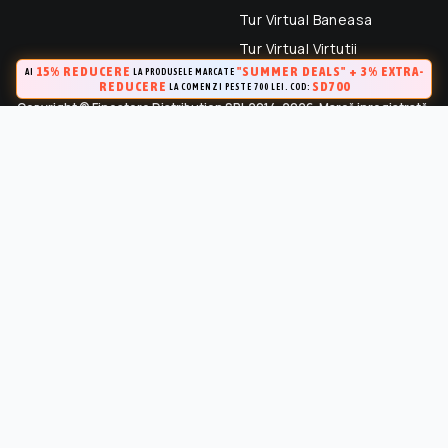
Tur Virtual Baneasa
Tur Virtual Virtutii
15% REDUCERE
"SUMMER DEALS" + 3% EXTRA-
AI
LA PRODUSELE MARCATE
REDUCERE
SD700
LA COMENZI PESTE 700 LEI. COD:
Copyright © Finestore Distribution SRL 2014-2026. Marcă inregistrată.
Toate drepturile rezervate.
FineStore este marca inregistrata a Finestore Distribution SRL
(RO 33364695). Este strict interzisa Utilizarea oricarui continut,
cu exceptia celor prevazute in conditiile de utilizare, fara
permisiunea in scris a proprietarului “Continutului”.
Marca inregistrata la OSIM (Certificat de inregistrare a marcii Nr.
141249 / 24.04.2015)