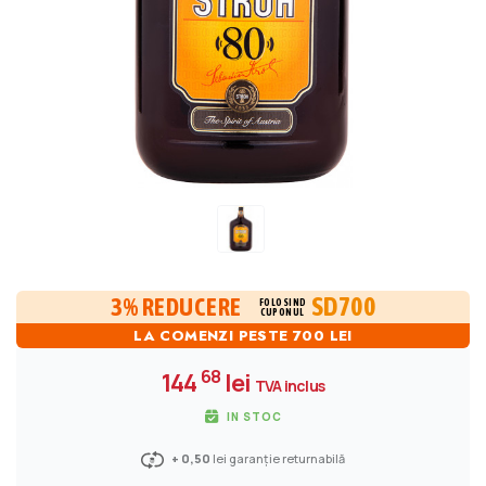
SD700
3% REDUCERE
FOLOSIND
CUPONUL
LA COMENZI PESTE 700 LEI
68
144
lei
TVA inclus
IN STOC
+ 0,50
lei garanție returnabilă