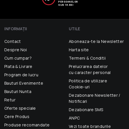
PERSOANELOR
SUB 18 ANI
INFORMAŢII
UTILE
Contact
Aboneaza-te la Newsletter
Despre Noi
Harta site
Cum cumpar?
Termeni & Conditii
Plata & Livrare
Prelucrarea datelor
cu caracter personal
Program de lucru
Politica de utilizare
Bauturi Evenimente
Cookie-uri
Bauturi Nunta
Dezabonare Newsletter /
Retur
Notificari
Oferte speciale
Dezabonare SMS
Cere Produs
ANPC
Produse recomandate
Vezi toate brandurile