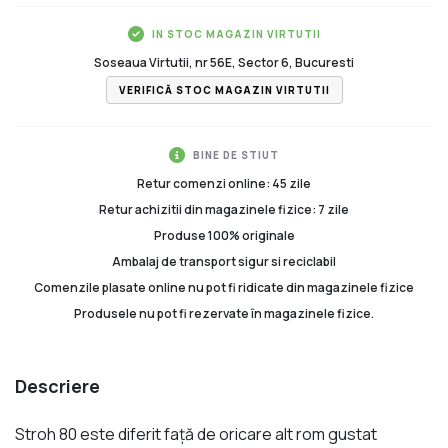
IN STOC MAGAZIN VIRTUTII
Soseaua Virtutii, nr 56E, Sector 6, Bucuresti
VERIFICĂ STOC MAGAZIN VIRTUTII
BINE DE STIUT
Retur comenzi online: 45 zile
Retur achizitii din magazinele fizice: 7 zile
Produse 100% originale
Ambalaj de transport sigur si reciclabil
Comenzile plasate online nu pot fi ridicate din magazinele fizice
Produsele nu pot fi rezervate în magazinele fizice.
Descriere
Stroh 80 este diferit faţă de oricare alt rom gustat