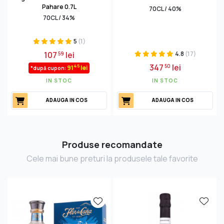
Pahare 0.7L
70CL / 40%
70CL / 34%
5
(1)
107
lei
4.8
(17)
59
347
lei
50
45
91
lei
*după cupon:
IN STOC
IN STOC
ADAUGA IN COS
ADAUGA IN COS
Produse recomandate
Cele mai bune preturi la produsele tale favorite