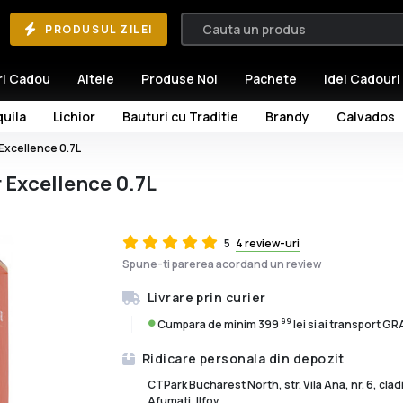
PRODUSUL ZILEI
ri Cadou
Altele
Produse Noi
Pachete
Idei Cadouri
uila
Lichior
Bauturi cu Traditie
Brandy
Calvados
 Excellence 0.7L
r Excellence 0.7L
5
4 review-uri
Spune-ti parerea acordand un review
Livrare prin curier
99
Cumpara de minim 399
lei si ai transport G
Ridicare personala din depozit
CTPark Bucharest North, str. Vila Ana, nr. 6, cla
Afumati, Ilfov