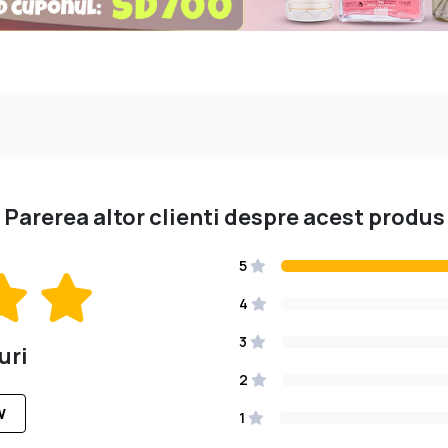
Parerea altor clienti despre acest produs
5
4
3
uri
2
W
1