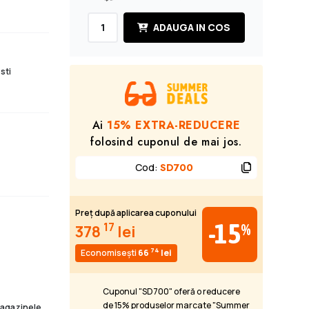
ADAUGA IN COS
sti
Ai
15% EXTRA-REDUCERE
folosind cuponul de mai jos.
Cod
:
SD700
Preț după aplicarea cuponului
-15
17
%
378
lei
74
Economisești
66
lei
Cuponul "SD700" oferă o reducere
de 15% produselor marcate "Summer
 magazinele