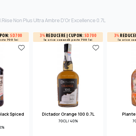
.Riise Non Plus Ultra Ambre D'Or Excellence 0.7L
UPON:
SD700
3%
REDUCERE
| CUPON:
SD700
3%
REDUCE
este 700 lei
la orice comandă peste 700 lei
la orice co
lack Spiced
Dictador Orange 100 0.7L
Plante
70CL / 40%
7
40%