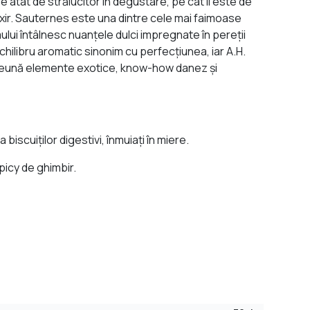
 atât de strălucitor în degustare, pe cât îi este de
elixir. Sauternes este una dintre cele mai faimoase
ului întâlnesc nuanţele dulci impregnate în pereţii
chilibru aromatic sinonim cu perfecţiunea, iar A.H.
mpreună elemente exotice, know-how danez şi
scuiţilor digestivi, înmuiaţi în miere.
picy de ghimbir.