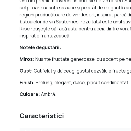
Un rom premium, învechit în butoaie de vin desert Sau
sclipitoare nuanţa sa aurie şi pe atât de elegant în a
regiuni producătoare de vin-desert, inspirat parcă din
butoaielor de vin Sauternes, rezultatul este unul savu
Riise reuşeşte să facă asta pentru aceia dintre voi
inspiraţie franţuzească.
Notele degustării:
Miros:
Nuanţe fructate generoase, cu accent pe necta
Gust:
Catifelat şi dulceag, gustul dezvăluie fructe g
Finish:
Prelung, elegant, dulce, plăcut condimentat.
Culoare:
Ambră.
Caracteristici