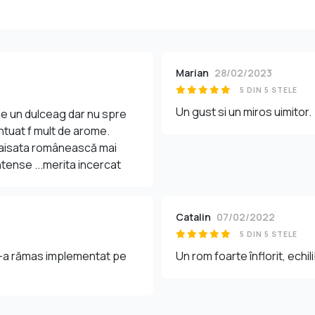
Marian
28/02/2023
5 DIN 5 STELE
Un gust si un miros uimitor.
se un dulceag dar nu spre
entuat f mult de arome.
o caisata românească mai
ntense ...merita incercat
Catalin
07/02/2022
5 DIN 5 STELE
mi-a rămas implementat pe
Un rom foarte înflorit, echi