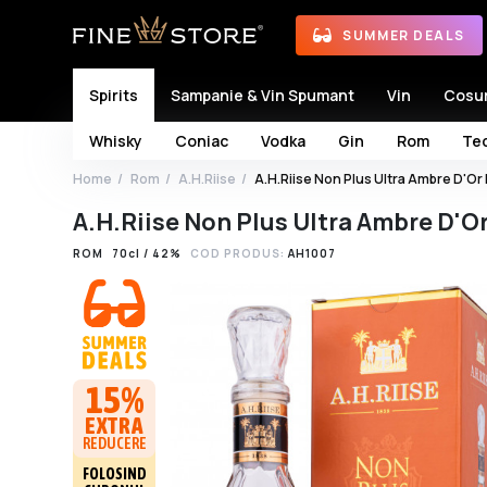
SUMMER DEALS
Spirits
Sampanie & Vin Spumant
Vin
Cosu
Whisky
Coniac
Vodka
Gin
Rom
Teq
Home
Rom
A.H.Riise
A.H.Riise Non Plus Ultra Ambre D'Or
A.H.Riise Non Plus Ultra Ambre D'O
ROM
70cl / 42%
COD PRODUS:
AH1007
15%
EXTRA
REDUCERE
FOLOSIND