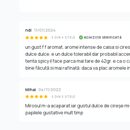
ndi
11/01/2024
5 DIN 5 STELE
ACHIZIȚIE VERIFICATĂ
un gust f f aromat. arome intense de caisa si cire
dulce dulce. e un dulce tolerabil dar probabil acc
tenta spicy il face parca mai tare de 42gr. e ca 
bine făcută si mai rafinată. daca va plac aromele i
Mihai
04/11/2022
5 DIN 5 STELE
Mirosul m-a acaparat iar gustul dulce de cireșe 
papilele gustative mult timp