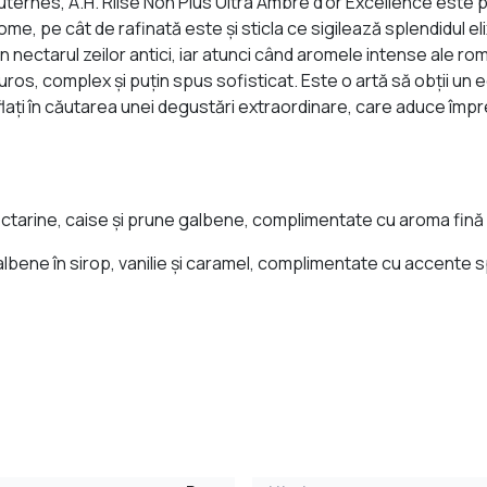
ternes, A.H. Riise Non Plus Ultra Ambre d'or Excellence este pe
rome, pe cât de rafinată este şi sticla ce sigilează splendidul 
 nectarul zeilor antici, iar atunci când aromele intense ale rom
ros, complex şi puţin spus sofisticat. Este o artă să obţii un e
 aflaţi în căutarea unei degustări extraordinare, care aduce î
rine, caise şi prune galbene, complimentate cu aroma fină a bi
albene în sirop, vanilie şi caramel, complimentate cu accente s