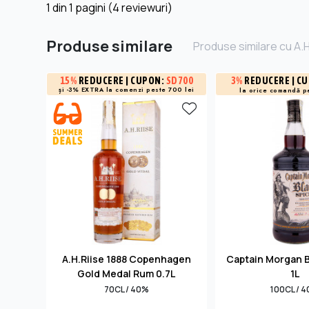
1
din
1
pagini (4 reviewuri)
Produse similare
Produse similare cu A.H
3%
REDUCERE
| C
15%
REDUCERE
| CUPON:
SD700
și -3% EXTRA la
comenzi peste 700 lei
la orice comandă p
A.H.Riise 1888 Copenhagen
Captain Morgan B
Gold Medal Rum 0.7L
1L
70CL / 40%
100CL / 