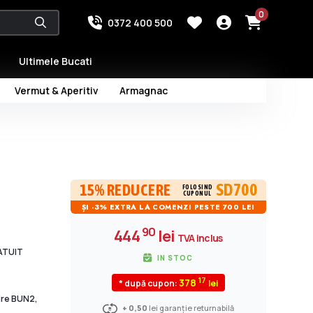
0
0372 400 500
Ultimele Bucati
Vermut & Aperitiv
Armagnac
SD700
15% REDUCERE
FOLOSIND
CUPONUL
ȘI -3% EXTRA LA COMENZI PESTE 700 LEI
90
444
lei
TVA inclus
RATUIT
IN STOC
17
378
* după cupon:
dire BUN2,
+ 0,50
lei garanție returnabilă