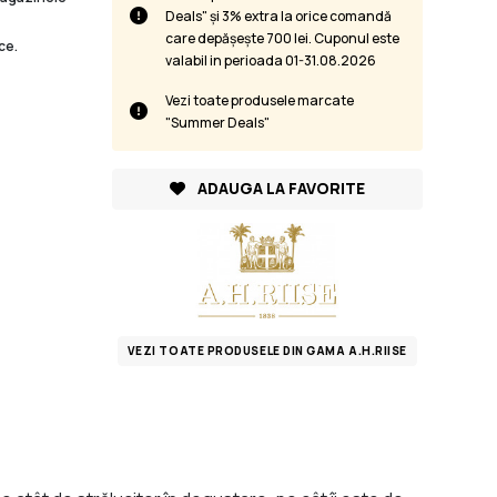
Deals" și 3% extra la orice comandă
care depășește 700 lei. Cuponul este
ce.
valabil in perioada 01-31.08.2026
Vezi toate produsele marcate
"Summer Deals"
ADAUGA LA FAVORITE
VEZI TOATE PRODUSELE DIN GAMA A.H.RIISE