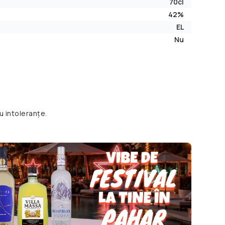
70cl
42%
EL
Nu
u intoleranțe.