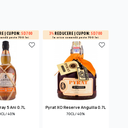
RE
| CUPON:
SD700
3%
REDUCERE
| CUPON:
SD700
15%
R
și -3% 
mandă peste 700 lei
la orice comandă peste 700 lei
ray 5 Ani 0.7L
Pyrat XO Reserve Anguilla 0.7L
Trip
0CL / 40%
70CL / 40%