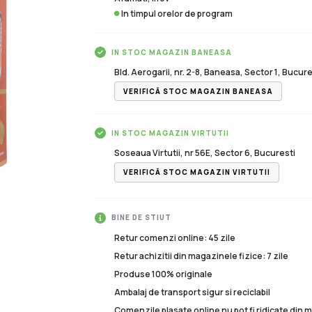
In timpul orelor de program
IN STOC MAGAZIN BANEASA
Bld. Aerogarii, nr. 2-8, Baneasa, Sector 1, Bucure
VERIFICĂ STOC MAGAZIN BANEASA
IN STOC MAGAZIN VIRTUTII
Soseaua Virtutii, nr 56E, Sector 6, Bucuresti
VERIFICĂ STOC MAGAZIN VIRTUTII
BINE DE STIUT
Retur comenzi online: 45 zile
Retur achizitii din magazinele fizice: 7 zile
Produse 100% originale
Ambalaj de transport sigur si reciclabil
Comenzile plasate online nu pot fi ridicate din