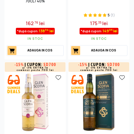
70CL / 40%
5
(1)
162
lei
175
lei
76
35
34
05
138
lei
149
lei
*după cupon:
*după cupon:
IN STOC
IN STOC
ADAUGA IN COS
ADAUGA IN COS
-
15%
| CUPON:
SD700
-
15%
| CUPON:
SD700
și -3% EXTRA la
și -3% EXTRA la
comenzi peste 700 lei
comenzi peste 700 lei