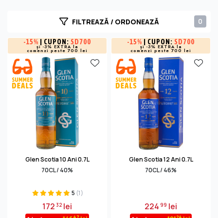
0
FILTREAZĂ / ORDONEAZĂ
-
15%
| CUPON:
SD700
-
15%
| CUPON:
SD700
și -3% EXTRA la
și -3% EXTRA la
comenzi peste 700 lei
comenzi peste 700 lei
Glen Scotia 10 Ani 0.7L
Glen Scotia 12 Ani 0.7L
70CL / 40%
70CL / 46%
5
(1)
172
lei
224
lei
32
99
47
24