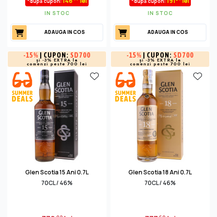
146
lei
191
lei
*după cupon:
*după cupon:
IN STOC
IN STOC
ADAUGA IN COS
ADAUGA IN COS
-
15%
| CUPON:
SD700
-
15%
| CUPON:
SD700
și -3% EXTRA la
și -3% EXTRA la
comenzi peste 700 lei
comenzi peste 700 lei
Glen Scotia 15 Ani 0.7L
Glen Scotia 18 Ani 0.7L
70CL / 46%
70CL / 46%