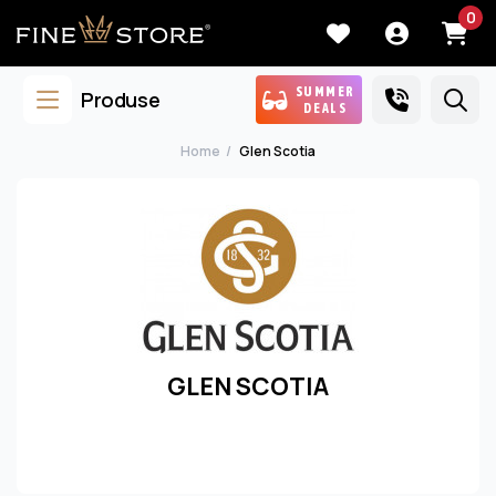
0
SUMMER
Produse
DEALS
Home
Glen Scotia
GLEN SCOTIA