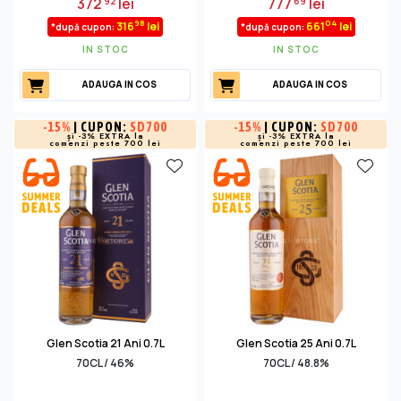
372
lei
777
lei
92
69
98
04
316
lei
661
lei
*după cupon:
*după cupon:
IN STOC
IN STOC
ADAUGA IN COS
ADAUGA IN COS
-
15%
| CUPON:
SD700
-
15%
| CUPON:
SD700
și -3% EXTRA la
și -3% EXTRA la
comenzi peste 700 lei
comenzi peste 700 lei
Glen Scotia 21 Ani 0.7L
Glen Scotia 25 Ani 0.7L
70CL / 46%
70CL / 48.8%