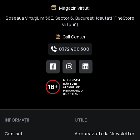
Magazin Virtutii
Șoseaua Virtuții, nr 56E, Sector 6, București (cautati “FineStore
Virtutii”)
Call Center
0372 400 500
NU VINDEM
BĂUTURI
18+
ALCOOLICE
PERSOANELOR
SUB 18 ANI
INFORMAŢII
UTILE
Contact
Aboneaza-te la Newsletter