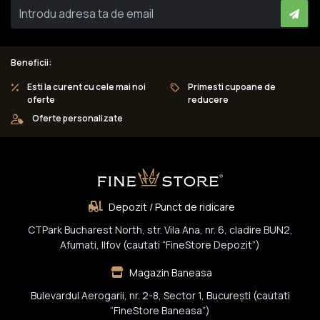
Beneficii:
Esti la curent cu cele mai noi
Primesti cupoane de
oferte
reducere
Oferte personalizate
Depozit / Punct de ridicare
CTPark Bucharest North, str. Vila Ana, nr. 6, cladire BUN2,
Afumati, Ilfov (cautati “FineStore Depozit”)
Magazin Baneasa
Bulevardul Aerogarii, nr. 2-8, Sector 1, Bucureşti (cautati
“FineStore Baneasa”)