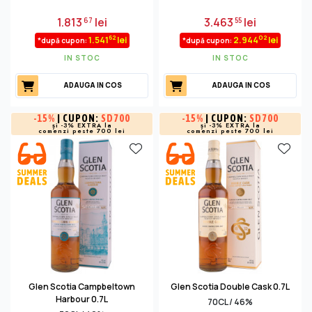
1.813
lei
3.463
lei
67
55
62
02
1.541
lei
2.944
lei
*după cupon:
*după cupon:
IN STOC
IN STOC
ADAUGA IN COS
ADAUGA IN COS
-
15%
| CUPON:
SD700
-
15%
| CUPON:
SD700
și -3% EXTRA la
și -3% EXTRA la
comenzi peste 700 lei
comenzi peste 700 lei
Glen Scotia Campbeltown
Glen Scotia Double Cask 0.7L
Harbour 0.7L
70CL / 46%