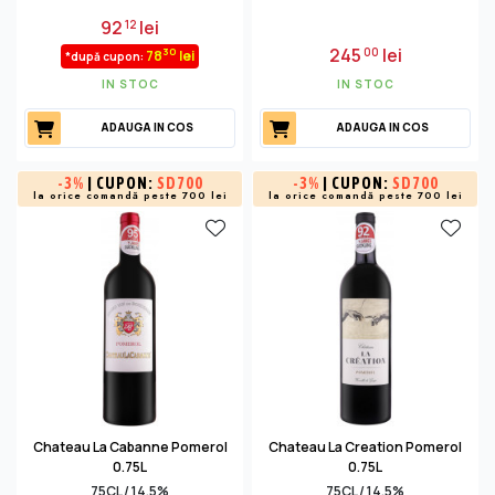
92
lei
12
245
lei
00
30
78
lei
*după cupon:
IN STOC
IN STOC
ADAUGA IN COS
ADAUGA IN COS
-
3%
| CUPON:
SD700
-
3%
| CUPON:
SD700
la orice comandă peste 700 lei
la orice comandă peste 700 lei
Chateau La Cabanne Pomerol
Chateau La Creation Pomerol
0.75L
0.75L
75CL / 14.5%
75CL / 14.5%