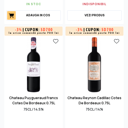
IN STOC
INDISPONIBIL
ADAUGA IN COS
VEZI PRODUS
-
3%
| CUPON:
SD700
-
3%
| CUPON:
SD700
la orice comandă peste 700 lei
la orice comandă peste 700 lei
Chateau Puygueraud Francs
Chateau Reynon Cadillac Cotes
Cotes De Bordeaux 0.75L
De Bordeaux 0.75L
75CL / 14.5%
75CL / 14%