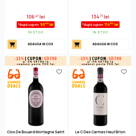
106
lei
134
lei
41
71
45
50
90
lei
114
lei
*după cupon:
*după cupon:
IN STOC
IN STOC
ADAUGA IN COS
ADAUGA IN COS
-
15%
| CUPON:
SD700
-
15%
| CUPON:
SD700
și -3% EXTRA la
și -3% EXTRA la
comenzi peste 700 lei
comenzi peste 700 lei
Clos De Bouard Montagne Saint
Le C Des Carmes Haut Brion