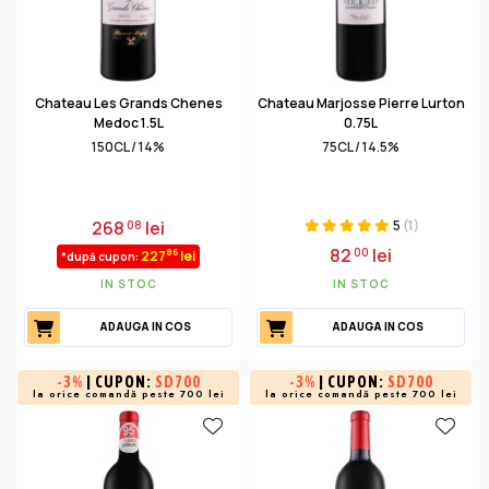
Chateau Les Grands Chenes
Chateau Marjosse Pierre Lurton
Medoc 1.5L
0.75L
150CL / 14%
75CL / 14.5%
268
lei
5
(1)
08
82
lei
00
86
227
lei
*după cupon:
IN STOC
IN STOC
ADAUGA IN COS
ADAUGA IN COS
-
3%
| CUPON:
SD700
-
3%
| CUPON:
SD700
la orice comandă peste 700 lei
la orice comandă peste 700 lei