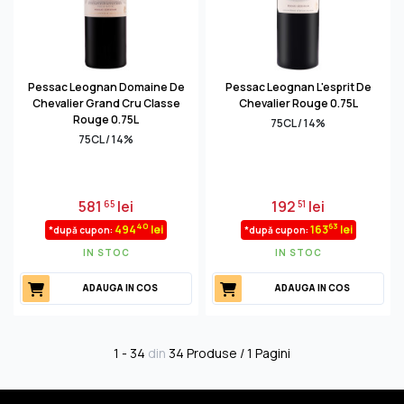
Pessac Leognan Domaine De
Pessac Leognan L'esprit De
Chevalier Grand Cru Classe
Chevalier Rouge 0.75L
Rouge 0.75L
75CL / 14%
75CL / 14%
581
lei
192
lei
65
51
40
63
494
lei
163
lei
*după cupon:
*după cupon:
IN STOC
IN STOC
ADAUGA IN COS
ADAUGA IN COS
1 - 34
din
34 Produse / 1 Pagini