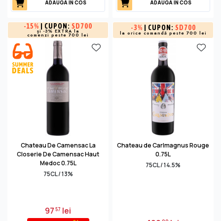
ADAUGA IN COS
ADAUGA IN COS
-
15%
| CUPON:
SD700
-
3%
| CUPON:
SD700
și -3% EXTRA la
la orice comandă peste 700 lei
comenzi peste 700 lei
Chateau De Camensac La
Chateau de Carlmagnus Rouge
Closerie De Camensac Haut
0.75L
Medoc 0.75L
75CL / 14.5%
75CL / 13%
97
lei
57