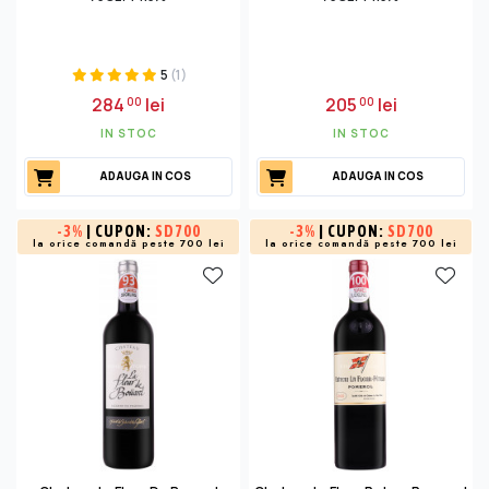
5
(1)
284
lei
205
lei
00
00
IN STOC
IN STOC
ADAUGA IN COS
ADAUGA IN COS
-
3%
| CUPON:
SD700
-
3%
| CUPON:
SD700
la orice comandă peste 700 lei
la orice comandă peste 700 lei