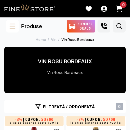
0
SUMMER
Produse
DEALS
Home
Vin
Vin Rosu Bordeaux
VIN ROSU BORDEAUX
Vin Rosu Bordeaux
0
FILTREAZĂ / ORDONEAZĂ
-
3%
| CUPON:
SD700
-
3%
| CUPON:
SD700
la orice comandă peste 700 lei
la orice comandă peste 700 lei