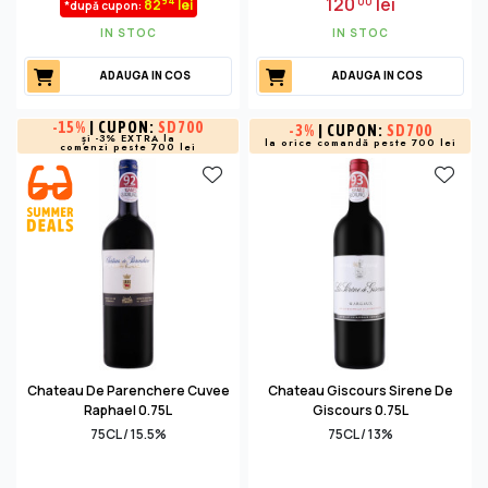
120
lei
00
94
82
lei
*după cupon:
IN STOC
IN STOC
ADAUGA IN COS
ADAUGA IN COS
-
15%
| CUPON:
SD700
-
3%
| CUPON:
SD700
și -3% EXTRA la
la orice comandă peste 700 lei
comenzi peste 700 lei
Chateau De Parenchere Cuvee
Chateau Giscours Sirene De
Raphael 0.75L
Giscours 0.75L
75CL / 15.5%
75CL / 13%