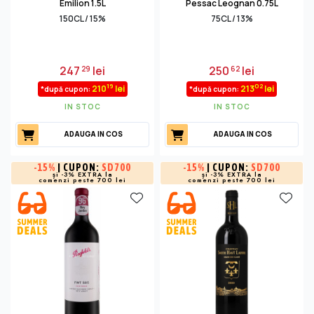
Emilion 1.5L
Pessac Leognan 0.75L
150CL / 15%
75CL / 13%
247
lei
250
lei
29
62
19
02
210
lei
213
lei
*după cupon:
*după cupon:
IN STOC
IN STOC
ADAUGA IN COS
ADAUGA IN COS
-
15%
| CUPON:
SD700
-
15%
| CUPON:
SD700
și -3% EXTRA la
și -3% EXTRA la
comenzi peste 700 lei
comenzi peste 700 lei