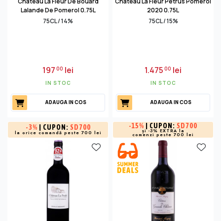
Chateau La Fleur De Bouard
Chateau La Fleur Petrus Pomerol
Lalande De Pomerol 0.75L
2020 0.75L
75CL / 14%
75CL / 15%
197
lei
1.475
lei
00
00
IN STOC
IN STOC
ADAUGA IN COS
ADAUGA IN COS
-
15%
| CUPON:
SD700
-
3%
| CUPON:
SD700
și -3% EXTRA la
la orice comandă peste 700 lei
comenzi peste 700 lei