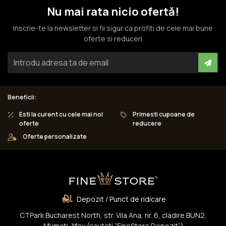
Nu mai rata nicio ofertă!
Inscrie-te la newsletter si fii sigur ca profiti de cele mai bune
oferte si reduceri
Beneficii:
Esti la curent cu cele mai noi
Primesti cupoane de
oferte
reducere
Oferte personalizate
Depozit / Punct de ridicare
CTPark Bucharest North, str. Vila Ana, nr. 6, cladire BUN2,
Afumati, Ilfov (cautati “FineStore Depozit”)