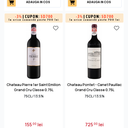
ADAUGA IN COS
ADAUGA IN COS
-
3%
| CUPON:
SD700
-
3%
| CUPON:
SD700
la orice comandă peste 700 lei
la orice comandă peste 700 lei
Chateau Pierre 1er Saint Emilion
Chateau Pontet - Canet Pauillac
Grand Cru Classe 0.75L
Grand Cru Classe 0.75L
75CL / 13.5%
75CL / 13.5%
155
lei
725
lei
00
00