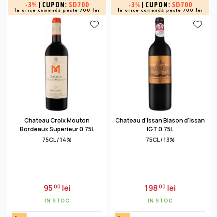
-
3%
| CUPON:
SD700
-
3%
| CUPON:
SD700
la orice comandă peste 700 lei
la orice comandă peste 700 lei
Chateau Croix Mouton
Chateau d'Issan Blason d'Issan
Bordeaux Superieur 0.75L
IGT 0.75L
75CL / 14%
75CL / 13%
95
lei
198
lei
00
00
IN STOC
IN STOC