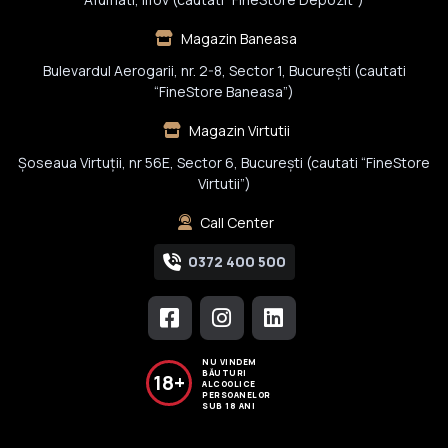
Magazin Baneasa
Bulevardul Aerogarii, nr. 2-8, Sector 1, Bucureşti (cautati
“FineStore Baneasa”)
Magazin Virtutii
Șoseaua Virtuții, nr 56E, Sector 6, București (cautati “FineStore
Virtutii”)
Call Center
0372 400 500
NU VINDEM
BĂUTURI
18+
ALCOOLICE
PERSOANELOR
SUB 18 ANI