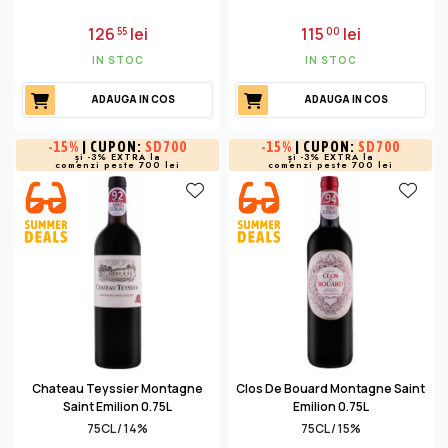
126
lei
115
lei
55
00
IN STOC
IN STOC
ADAUGA IN COS
ADAUGA IN COS
-
15%
| CUPON:
SD700
-
15%
| CUPON:
SD700
și -3% EXTRA la
și -3% EXTRA la
comenzi peste 700 lei
comenzi peste 700 lei
Chateau Teyssier Montagne
Clos De Bouard Montagne Saint
Saint Emilion 0.75L
Emilion 0.75L
75CL / 14%
75CL / 15%