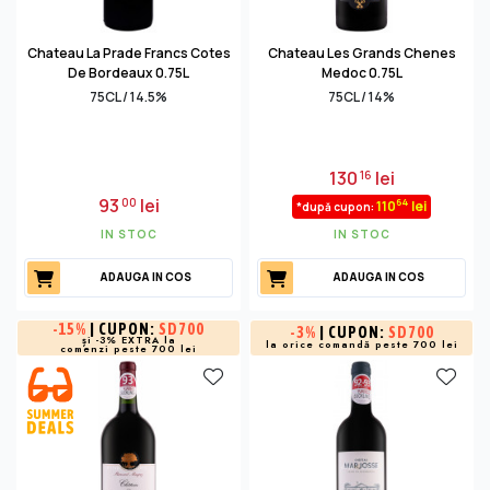
Chateau La Prade Francs Cotes
Chateau Les Grands Chenes
De Bordeaux 0.75L
Medoc 0.75L
75CL / 14.5%
75CL / 14%
130
lei
16
93
lei
00
64
110
lei
*după cupon:
IN STOC
IN STOC
ADAUGA IN COS
ADAUGA IN COS
-
15%
| CUPON:
SD700
-
3%
| CUPON:
SD700
și -3% EXTRA la
la orice comandă peste 700 lei
comenzi peste 700 lei