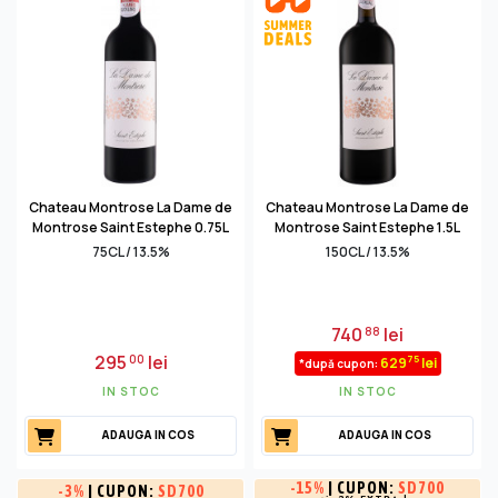
Chateau Montrose La Dame de
Chateau Montrose La Dame de
Montrose Saint Estephe 0.75L
Montrose Saint Estephe 1.5L
75CL / 13.5%
150CL / 13.5%
740
lei
88
295
lei
00
75
629
lei
*după cupon:
IN STOC
IN STOC
ADAUGA IN COS
ADAUGA IN COS
-
15%
| CUPON:
SD700
-
3%
| CUPON:
SD700