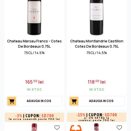
Chateau Marsau Francs - Cotes
Chateau Montlandrie Castillon
De Bordeaux 0.75L
Cotes De Bordeaux 0.75L
75CL / 14.5%
75CL / 14.5%
165
lei
118
lei
00
00
IN STOC
IN STOC
ADAUGA IN COS
ADAUGA IN COS
-
15%
| CUPON:
SD700
-
3%
| CUPON:
SD700
și -3% EXTRA la
la orice comandă peste 700 lei
comenzi peste 700 lei