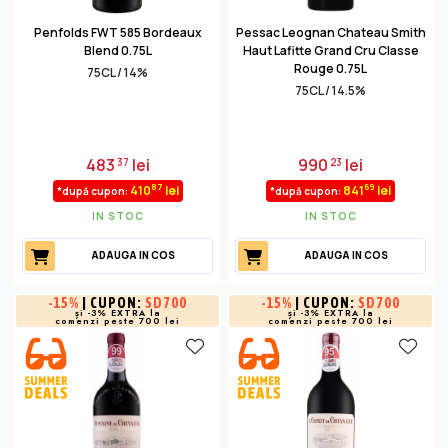
Penfolds FWT 585 Bordeaux
Pessac Leognan Chateau Smith
Blend 0.75L
Haut Lafitte Grand Cru Classe
Rouge 0.75L
75CL / 14%
75CL / 14.5%
483
lei
990
lei
37
23
87
69
410
lei
841
lei
*după cupon:
*după cupon:
IN STOC
IN STOC
ADAUGA IN COS
ADAUGA IN COS
-
15%
| CUPON:
SD700
-
15%
| CUPON:
SD700
și -3% EXTRA la
și -3% EXTRA la
comenzi peste 700 lei
comenzi peste 700 lei