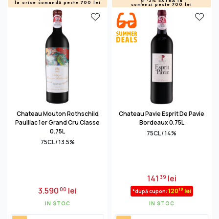
și -3% EXTRA la
la orice comandă peste 700 lei
comenzi peste 700 lei
Chateau Mouton Rothschild
Chateau Pavie Esprit De Pavie
Pauillac 1er Grand Cru Classe
Bordeaux 0.75L
0.75L
75CL / 14%
75CL / 13.5%
141
lei
39
3.590
lei
00
18
120
lei
*după cupon:
IN STOC
IN STOC