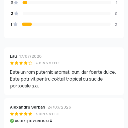
3
1
2
0
1
2
Lau
17/07/2026
4 DIN 5 STELE
Este un rom puternic aromat, bun, dar foarte dulce.
Este potrivit pentru coktail tropical cu suc de
portocale ș.a.
Alexandru Serban
24/03/2026
5 DIN 5 STELE
ACHIZIȚIE VERIFICATĂ