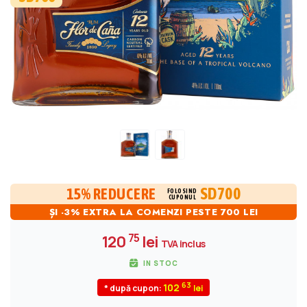
SD700
15% REDUCERE
FOLOSIND
CUPONUL
ȘI -3% EXTRA LA COMENZI PESTE 700 LEI
75
120
lei
TVA inclus
IN STOC
63
102
* după cupon: