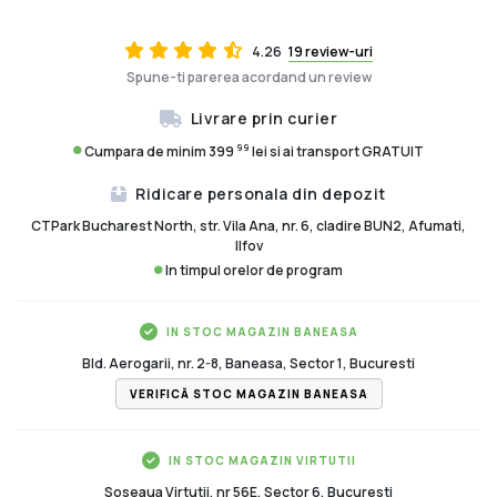
4.26
19 review-uri
Spune-ti parerea acordand un review
Livrare prin curier
99
Cumpara de minim 399
lei si ai transport GRATUIT
Ridicare personala din depozit
CTPark Bucharest North, str. Vila Ana, nr. 6, cladire BUN2, Afumati,
Ilfov
In timpul orelor de program
IN STOC MAGAZIN BANEASA
Bld. Aerogarii, nr. 2-8, Baneasa, Sector 1, Bucuresti
VERIFICĂ STOC MAGAZIN BANEASA
IN STOC MAGAZIN VIRTUTII
Soseaua Virtutii, nr 56E, Sector 6, Bucuresti