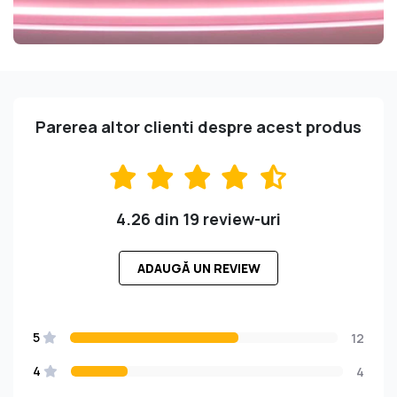
Parerea altor clienti despre acest produs
4.26 din 19 review-uri
ADAUGĂ UN REVIEW
5
12
4
4