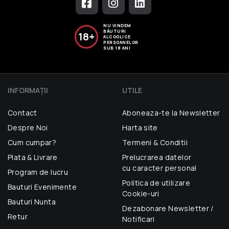
NU VINDEM
BĂUTURI
18+
ALCOOLICE
PERSOANELOR
SUB 18 ANI
INFORMAŢII
UTILE
Contact
Aboneaza-te la Newsletter
Despre Noi
Harta site
Cum cumpar?
Termeni & Conditii
Plata & Livrare
Prelucrarea datelor
cu caracter personal
Program de lucru
Politica de utilizare
Bauturi Evenimente
Cookie-uri
Bauturi Nunta
Dezabonare Newsletter /
Retur
Notificari