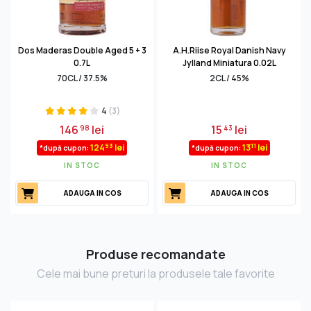
Dos Maderas Double Aged 5 + 3
A.H.Riise Royal Danish Navy
0.7L
Jylland Miniatura 0.02L
70CL / 37.5%
2CL / 45%
4
(3)
146
lei
15
lei
98
43
93
11
124
lei
13
lei
*după cupon:
*după cupon:
IN STOC
IN STOC
ADAUGA IN COS
ADAUGA IN COS
Produse recomandate
Cele mai bune preturi la produsele tale favorite