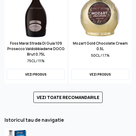
Foss Marai Strada Di Guia 109
Mozart Gold Chocolate Cream
Prosecco Valdobbiadene DOCG
0.5L
Brut 0.75L
50CL / 17%
75CL / 11%
VEZI PRODUS
VEZI PRODUS
VEZI TOATE RECOMANDARILE
Istoricul tau de navigatie