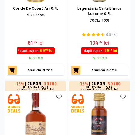
Conde De Cuba 3 Ani 0.7L
Legendario Carta Blanca
Superior 0.7L
70CL / 38%
70CL / 40%
4.5
(4)
81
lei
104
lei
24
93
05
19
69
lei
89
lei
*după cupon:
*după cupon:
IN STOC
IN STOC
ADAUGA IN COS
ADAUGA IN COS
-
15%
| CUPON:
SD700
-
15%
| CUPON:
SD700
și -3% EXTRA la
și -3% EXTRA la
comenzi peste 700 lei
comenzi peste 700 lei