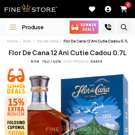
0
SUMMER
Produse
DEALS
Home
Rom
Flor de Cana
Flor De Cana 12 Ani Cutie Cadou 0.7L
Flor De Cana 12 Ani Cutie Cadou 0.7L
ROM
70cl / 40%
COD PRODUS:
DA959
15%
EXTRA
REDUCERE
FOLOSIND
CUPONUL
SD700