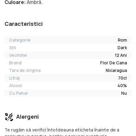
Culoare:
Ambră.
Caracteristici
Categorie
Rom
Stil
Dark
Vechime
12 Ani
Brand
Flor De Cana
Tara de origine
Nicaragua
Litraj
70cl
Alcool
40%
Cu Pahar
Nu
Alergeni
Te rugăm să verifici întotdeauna eticheta înainte de a