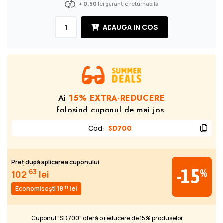
+ 0,50
lei garanție returnabilă
ADAUGA IN COS
Ai
15% EXTRA-REDUCERE
folosind cuponul de mai jos.
Cod
:
SD700
Preț după aplicarea cuponului
-15
%
63
102
lei
11
Economisești
18
lei
Cuponul "SD700" oferă o reducere de 15% produselor