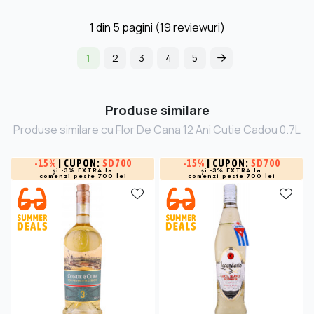
1
din
5
pagini (19 reviewuri)
1
2
3
4
5
Produse similare
Produse similare cu Flor De Cana 12 Ani Cutie Cadou 0.7L
-
15%
| CUPON:
SD700
-
15%
| CUPON:
SD700
și -3% EXTRA la
și -3% EXTRA la
comenzi peste 700 lei
comenzi peste 700 lei