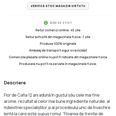
VERIFICĂ STOC MAGAZIN VIRTUTII
BINE DE STIUT
Retur comenzi online: 45 zile
Retur achizitii din magazinele fizice: 7 zile
Produse 100% originale
Ambalaj de transport sigur si reciclabil
Comenzile plasate online nu pot fi ridicate din magazinele fizice
Produsele nu pot fi rezervate în magazinele fizice.
Descriere
Flor de Caña 12 ani adună în gustul său cele mai fine
arome, rezultat al celor mai bune ingrediente naturale, al
măiestriei specialiştilor şi al procedeului unic de învechire
lentă la care este supus romul. “Floarea de trestie de