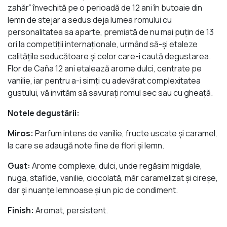
zahăr” învechită pe o perioadă de 12 ani în butoaie din
lemn de stejar a sedus deja lumea romului cu
personalitatea sa aparte, premiată de nu mai puţin de 13
ori la competiţii internaţionale, urmând să-şi etaleze
calităţile seducătoare şi celor care-i caută degustarea.
Flor de Caña 12 ani etalează arome dulci, centrate pe
vanilie, iar pentru a-i simţi cu adevărat complexitatea
gustului, vă invităm să savuraţi romul sec sau cu gheaţă.
Notele degustării:
Miros:
Parfum intens de vanilie, fructe uscate şi caramel,
la care se adaugă note fine de flori şi lemn.
Gust:
Arome complexe, dulci, unde regăsim migdale,
nuga, stafide, vanilie, ciocolată, măr caramelizat şi cireşe,
dar şi nuanţe lemnoase şi un pic de condiment.
Finish:
Aromat, persistent.