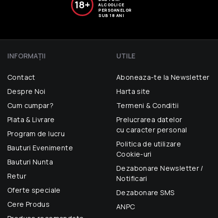
18+
ALCOOLICE
PERSOANELOR
SUB 18 ANI
INFORMAŢII
UTILE
Contact
Aboneaza-te la Newsletter
Despre Noi
Harta site
Cum cumpar?
Termeni & Conditii
Plata & Livrare
Prelucrarea datelor
cu caracter personal
Program de lucru
Politica de utilizare
Bauturi Evenimente
Cookie-uri
Bauturi Nunta
Dezabonare Newsletter /
Retur
Notificari
Oferte speciale
Dezabonare SMS
Cere Produs
ANPC