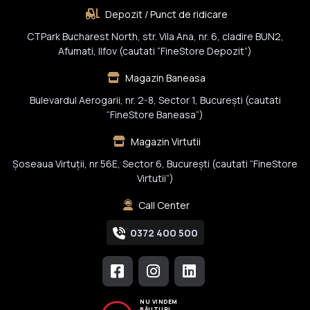
Depozit / Punct de ridicare
CTPark Bucharest North, str. Vila Ana, nr. 6, cladire BUN2,
Afumati, Ilfov (cautati “FineStore Depozit”)
Magazin Baneasa
Bulevardul Aerogarii, nr. 2-8, Sector 1, Bucureşti (cautati
“FineStore Baneasa”)
Magazin Virtutii
Șoseaua Virtuții, nr 56E, Sector 6, București (cautati “FineStore
Virtutii”)
Call Center
0372 400 500
NU VINDEM
BĂUTURI