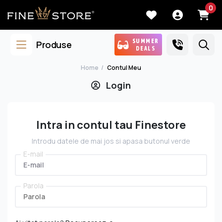
0
SUMMER
Produse
DEALS
Home
Contul Meu
Login
Intra in contul tau Finestore
Introdu datele de mai jos si apasa butonul verde
E-mail
Parola