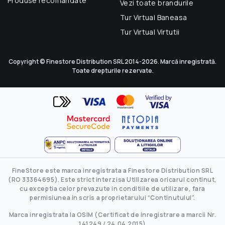
Produse recomandate
Vezi toate brandurile
Tur Virtual Baneasa
Tur Virtual Virtutii
Copyright © Finestore Distribution SRL 2014-2026. Marcă inregistrată.
Toate drepturile rezervate.
FineStore este marca inregistrata a Finestore Distribution SRL
(RO 33364695). Este strict interzisa Utilizarea oricarui continut,
cu exceptia celor prevazute in conditiile de utilizare, fara
permisiunea in scris a proprietarului “Continutului”.
Marca inregistrata la OSIM (Certificat de inregistrare a marcii Nr.
141249 / 24.04.2015)