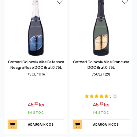
Cotnari Colocviu Vibe Feteasca
Cotnari Colocviu Vibe Francusa
Neagra Rose DOC Brut 0.75L
DOC Brut 0.75L
75CL / 11%
75CL / 12%
5
(2)
45
lei
45
lei
33
33
IN STOC
IN STOC
ADAUGA IN COS
ADAUGA IN COS