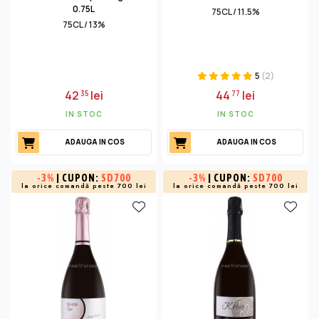
0.75L
75CL / 11.5%
75CL / 13%
5
(2)
42
lei
44
lei
35
77
IN STOC
IN STOC
ADAUGA IN COS
ADAUGA IN COS
-
3%
| CUPON:
SD700
-
3%
| CUPON:
SD700
la orice comandă peste 700 lei
la orice comandă peste 700 lei