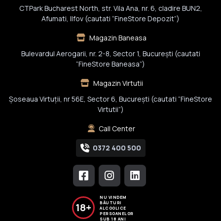
CTPark Bucharest North, str. Vila Ana, nr. 6, cladire BUN2,
Afumati, Ilfov (cautati “FineStore Depozit”)
Magazin Baneasa
Bulevardul Aerogarii, nr. 2-8, Sector 1, Bucureşti (cautati
“FineStore Baneasa”)
Magazin Virtutii
Șoseaua Virtuții, nr 56E, Sector 6, București (cautati “FineStore
Virtutii”)
Call Center
0372 400 500
NU VINDEM
BĂUTURI
18+
ALCOOLICE
PERSOANELOR
SUB 18 ANI