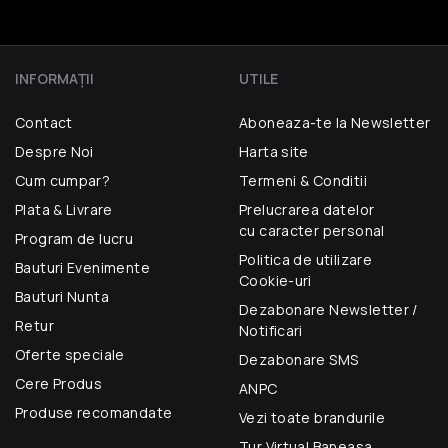
INFORMAŢII
UTILE
Contact
Aboneaza-te la Newsletter
Despre Noi
Harta site
Cum cumpar?
Termeni & Conditii
Plata & Livrare
Prelucrarea datelor
cu caracter personal
Program de lucru
Politica de utilizare
Bauturi Evenimente
Cookie-uri
Bauturi Nunta
Dezabonare Newsletter /
Retur
Notificari
Oferte speciale
Dezabonare SMS
Cere Produs
ANPC
Produse recomandate
Vezi toate brandurile
Tur Virtual Baneasa