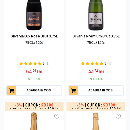
Silvania Lux Rose Brut 0.75L
Silvania Premium Brut 0.75L
75CL / 12%
75CL / 12%
5
(1)
5
(1)
64
lei
43
lei
26
72
IN STOC
IN STOC
ADAUGA IN COS
ADAUGA IN COS
-
3%
| CUPON:
SD700
-
3%
| CUPON:
SD700
la orice comandă peste 700 lei
la orice comandă peste 700 lei