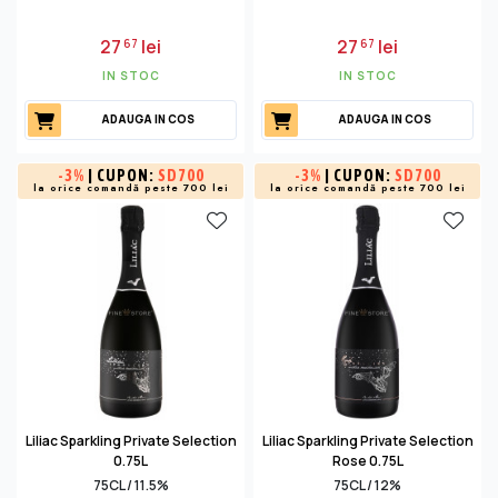
27
lei
27
lei
67
67
IN STOC
IN STOC
ADAUGA IN COS
ADAUGA IN COS
-
3%
| CUPON:
SD700
-
3%
| CUPON:
SD700
la orice comandă peste 700 lei
la orice comandă peste 700 lei
Liliac Sparkling Private Selection
Liliac Sparkling Private Selection
0.75L
Rose 0.75L
75CL / 11.5%
75CL / 12%