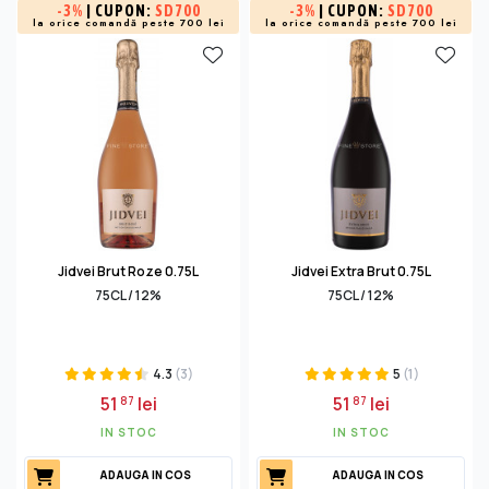
-
3%
| CUPON:
SD700
-
3%
| CUPON:
SD700
la orice comandă peste 700 lei
la orice comandă peste 700 lei
Jidvei Brut Roze 0.75L
Jidvei Extra Brut 0.75L
75CL / 12%
75CL / 12%
4.3
(3)
5
(1)
51
lei
51
lei
87
87
IN STOC
IN STOC
ADAUGA IN COS
ADAUGA IN COS