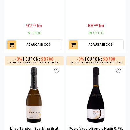
92
lei
88
lei
23
48
IN STOC
IN STOC
ADAUGA IN COS
ADAUGA IN COS
-
3%
| CUPON:
SD700
-
3%
| CUPON:
SD700
la orice comandă peste 700 lei
la orice comandă peste 700 lei
Liliac Tandem Sparkling Brut
Petro Vaselo Bendis Nadir 0.75L