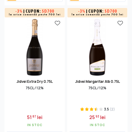
-
3%
| CUPON:
SD700
-
3%
| CUPON:
SD700
la orice comandă peste 700 lei
la orice comandă peste 700 lei
Jidvei Extra Dry 0.75L
Jidvei Margaritar Alb 0.75L
75CL / 12%
75CL / 12%
3.5
(2)
51
lei
25
lei
87
93
IN STOC
IN STOC