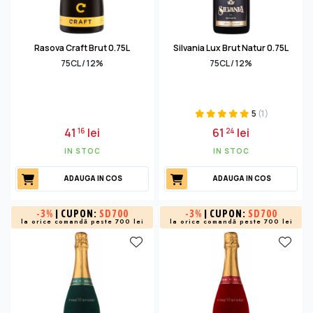
Rasova Craft Brut 0.75L
Silvania Lux Brut Natur 0.75L
75CL / 12%
75CL / 12%
5
(1)
41
lei
61
lei
16
24
IN STOC
IN STOC
ADAUGA IN COS
ADAUGA IN COS
-
3%
| CUPON:
SD700
-
3%
| CUPON:
SD700
la orice comandă peste 700 lei
la orice comandă peste 700 lei