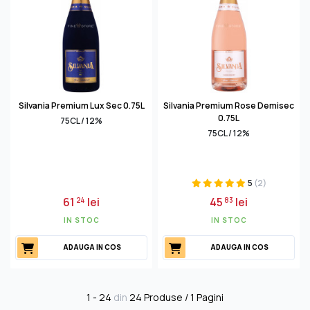
Silvania Premium Lux Sec 0.75L
Silvania Premium Rose Demisec
0.75L
75CL / 12%
75CL / 12%
5
(2)
61
lei
45
lei
24
83
IN STOC
IN STOC
ADAUGA IN COS
ADAUGA IN COS
1 - 24
din
24 Produse / 1 Pagini