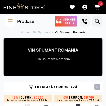
0
SUMMER
Produse
DEALS
Home
Vin Spumant
Vin Spumant Romania
VIN SPUMANT ROMANIA
Vin Spumant Romania
0
FILTREAZĂ / ORDONEAZĂ
-
3%
| CUPON:
SD700
-
3%
| CUPON:
SD700
la orice comandă peste 700 lei
la orice comandă peste 700 lei