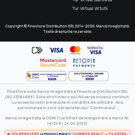
Tur Virtual Virtutii
Copyright © Finestore Distribution SRL 2014-2026. Marcă inregistrată.
Toate drepturile rezervate.
FineStore este marca inregistrata a Finestore Distribution SRL
(RO 33364695). Este strict interzisa Utilizarea oricarui continut,
cu exceptia celor prevazute in conditiile de utilizare, fara
permisiunea in scris a proprietarului “Continutului”.
Marca inregistrata la OSIM (Certificat de inregistrare a marcii Nr.
141249 / 24.04.2015)
15% REDUCERE
"SUMMER DEALS" + 3% EXTRA-
AI
LA PRODUSELE MARCATE