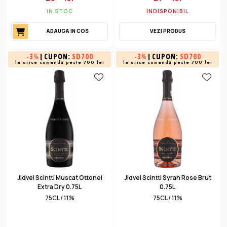
IN STOC
INDISPONIBIL
ADAUGA IN COS
VEZI PRODUS
-
3%
| CUPON:
SD700
-
3%
| CUPON:
SD700
la orice comandă peste 700 lei
la orice comandă peste 700 lei
Jidvei Scintti Muscat Ottonel
Jidvei Scintti Syrah Rose Brut
Extra Dry 0.75L
0.75L
75CL / 11%
75CL / 11%