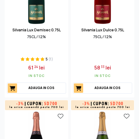
Silvania Lux Demisec 0.75L
Silvania Lux Dulce 0.75L
75CL / 12%
75CL / 12%
5
(1)
61
lei
58
lei
24
33
IN STOC
IN STOC
ADAUGA IN COS
ADAUGA IN COS
-
3%
| CUPON:
SD700
-
3%
| CUPON:
SD700
la orice comandă peste 700 lei
la orice comandă peste 700 lei