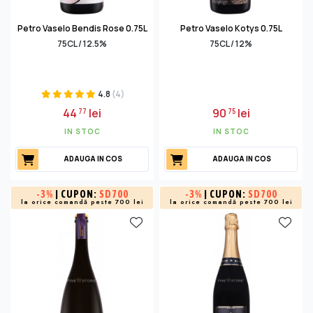
Petro Vaselo Bendis Rose 0.75L
Petro Vaselo Kotys 0.75L
75CL / 12.5%
75CL / 12%
4.8
(4)
44
lei
90
lei
77
75
IN STOC
IN STOC
ADAUGA IN COS
ADAUGA IN COS
-
3%
| CUPON:
SD700
-
3%
| CUPON:
SD700
la orice comandă peste 700 lei
la orice comandă peste 700 lei