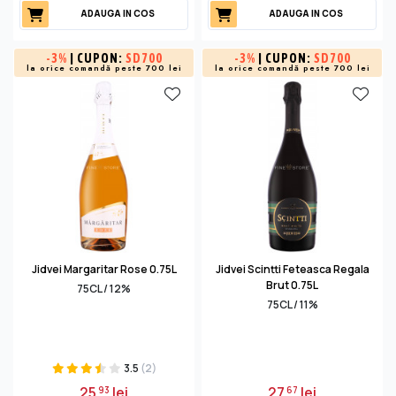
ADAUGA IN COS
ADAUGA IN COS
-
3%
| CUPON:
SD700
-
3%
| CUPON:
SD700
la orice comandă peste 700 lei
la orice comandă peste 700 lei
Jidvei Margaritar Rose 0.75L
Jidvei Scintti Feteasca Regala
Brut 0.75L
75CL / 12%
75CL / 11%
3.5
(2)
25
lei
27
lei
93
67