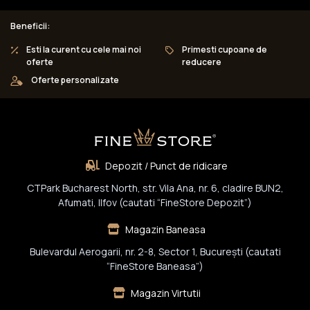
Beneficii:
Esti la curent cu cele mai noi
Primesti cupoane de
oferte
reducere
Oferte personalizate
Depozit / Punct de ridicare
CTPark Bucharest North, str. Vila Ana, nr. 6, cladire BUN2,
Afumati, Ilfov (cautati “FineStore Depozit”)
Magazin Baneasa
Bulevardul Aerogarii, nr. 2-8, Sector 1, Bucureşti (cautati
“FineStore Baneasa”)
Magazin Virtutii