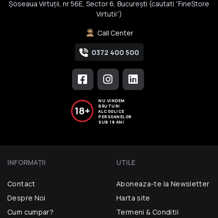
Șoseaua Virtuții, nr 56E, Sector 6, București (cautati “FineStore
Virtutii”)
Call Center
0372 400 500
NU VINDEM
BĂUTURI
18+
ALCOOLICE
PERSOANELOR
SUB 18 ANI
INFORMAŢII
UTILE
Contact
Aboneaza-te la Newsletter
Despre Noi
Harta site
Cum cumpar?
Termeni & Conditii