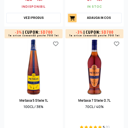
INDISPONIBIL
IN STOC
VEZI PRODUS
ADAUGA IN COS
-
3%
| CUPON:
SD700
-
3%
| CUPON:
SD700
la orice comandă peste 700 lei
la orice comandă peste 700 lei
Metaxa 5 Stele 1L
Metaxa 7 Stele 0.7L
100CL / 38%
70CL / 40%
5
(1)