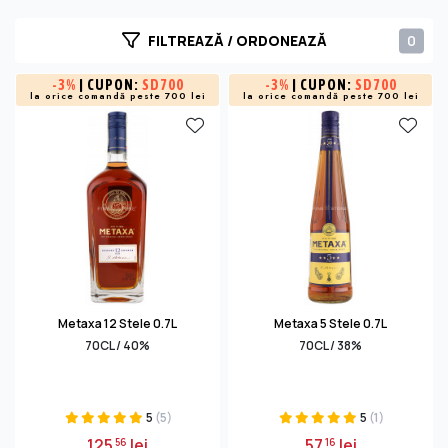
0
FILTREAZĂ / ORDONEAZĂ
-
3%
| CUPON:
SD700
-
3%
| CUPON:
SD700
la orice comandă peste 700 lei
la orice comandă peste 700 lei
Metaxa 12 Stele 0.7L
Metaxa 5 Stele 0.7L
70CL / 40%
70CL / 38%
5
(5)
5
(1)
125
lei
57
lei
56
16