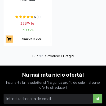
5
(6)
333
lei
00
IN STOC
ADAUGA IN COS
1 - 7
din
7 Produse / 1 Pagini
Nu mai rata nicio ofertă!
Inscrie-te la newsletter si fii sigur ca profiti de cele mai bune
oferte si reduceri