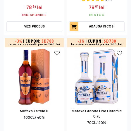
78
lei
79
lei
34
01
INDISPONIBIL
IN STOC
VEZI PRODUS
ADAUGA IN COS
-
3%
| CUPON:
SD700
-
3%
| CUPON:
SD700
la orice comandă peste 700 lei
la orice comandă peste 700 lei
Metaxa 7 Stele 1L
Metaxa Grande Fine Ceramic
0.7L
100CL / 40%
70CL / 40%