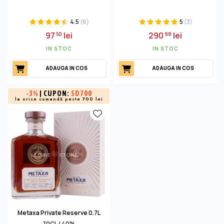
4.5
(6)
5
(3)
97
lei
290
lei
50
98
IN STOC
IN STOC
ADAUGA IN COS
ADAUGA IN COS
-
3%
| CUPON:
SD700
la orice comandă peste 700 lei
Metaxa Private Reserve 0.7L
70CL / 40%