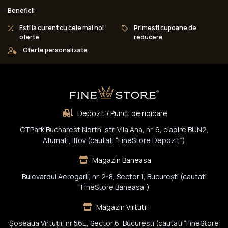
Beneficii:
Esti la curent cu cele mai noi
Primesti cupoane de
oferte
reducere
Oferte personalizate
Depozit / Punct de ridicare
CTPark Bucharest North, str. Vila Ana, nr. 6, cladire BUN2,
Afumati, Ilfov (cautati “FineStore Depozit”)
Magazin Baneasa
Bulevardul Aerogarii, nr. 2-8, Sector 1, Bucureşti (cautati
“FineStore Baneasa”)
Magazin Virtutii
Șoseaua Virtuții, nr 56E, Sector 6, București (cautati “FineStore