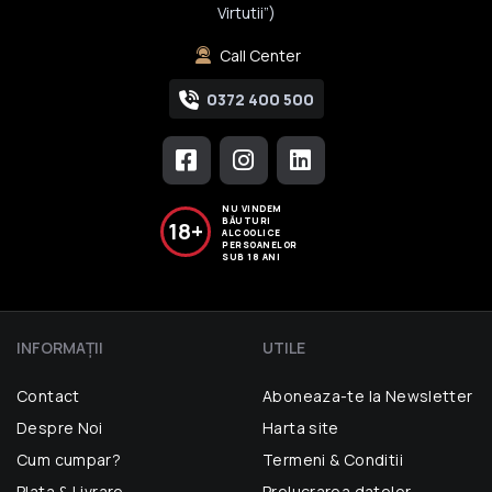
Virtutii”)
Call Center
0372 400 500
NU VINDEM
BĂUTURI
18+
ALCOOLICE
PERSOANELOR
SUB 18 ANI
INFORMAŢII
UTILE
Contact
Aboneaza-te la Newsletter
Despre Noi
Harta site
Cum cumpar?
Termeni & Conditii
Plata & Livrare
Prelucrarea datelor