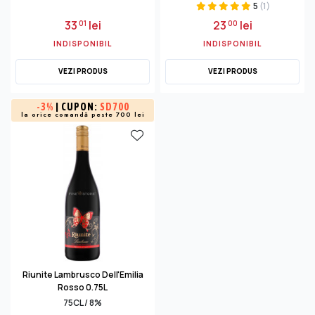
5
(1)
33
lei
23
lei
01
00
INDISPONIBIL
INDISPONIBIL
VEZI PRODUS
VEZI PRODUS
-
3%
| CUPON:
SD700
la orice comandă peste 700 lei
Riunite Lambrusco Dell'Emilia
Rosso 0.75L
75CL / 8%