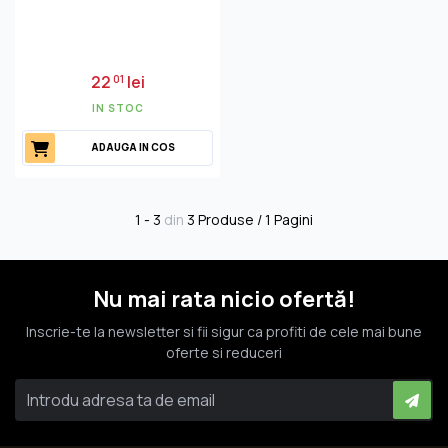
22
lei
01
IN STOC
ADAUGA IN COS
1 - 3
din
3 Produse / 1 Pagini
Nu mai rata nicio ofertă!
Inscrie-te la newsletter si fii sigur ca profiti de cele mai bune
oferte si reduceri