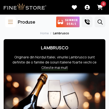
0
SUMMER
Produse
DEALS
Home
Lambrusco
LAMBRUSCO
Originare din Nordul Italiei, vinurile Lambrusco sunt
definite de o familie de soiuri italiene foarte vechi ce
creează vinuri de nuanțe diverse, de la roze la roșu
Citeste mai mult
intens, printre ele numărându-se celebrele Lambrusco
di Sorbara, Lambrusco Maestri, Lambrusco
Grasparossa și Lambrusco Salamino. Acestea patru,
cele mai importante de altfel, oferă o gamă completă
de stiluri ce se potrivesc aromatic cu o suită
impresionantă de preparate. Cele mai populare vinuri
Lambrusco sunt cele uscate (secco) și cele demiseci
(semisecco), acestea fiind făcute aproape întotdeauna