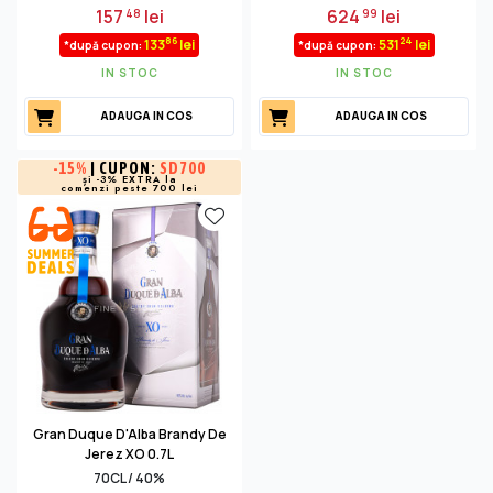
157
lei
624
lei
48
99
86
24
133
lei
531
lei
*după cupon:
*după cupon:
IN STOC
IN STOC
ADAUGA IN COS
ADAUGA IN COS
-
15%
| CUPON:
SD700
și -3% EXTRA la
comenzi peste 700 lei
Gran Duque D'Alba Brandy De
Jerez XO 0.7L
70CL / 40%