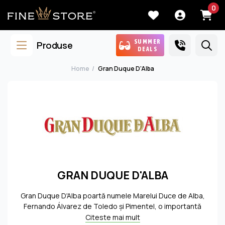
0
SUMMER
Produse
DEALS
Home
Gran Duque D'Alba
GRAN DUQUE D'ALBA
Gran Duque D'Alba poartă numele Marelui Duce de Alba,
Fernando Álvarez de Toledo și Pimentel, o importantă
figură istorică și cel care a adus un prestigiu important
Citeste mai mult