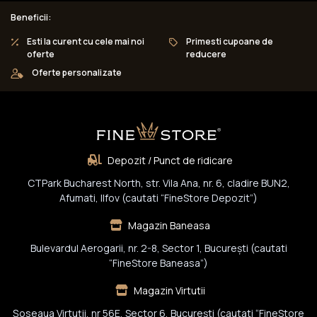
Beneficii:
Esti la curent cu cele mai noi
Primesti cupoane de
oferte
reducere
Oferte personalizate
Depozit / Punct de ridicare
CTPark Bucharest North, str. Vila Ana, nr. 6, cladire BUN2,
Afumati, Ilfov (cautati “FineStore Depozit”)
Magazin Baneasa
Bulevardul Aerogarii, nr. 2-8, Sector 1, Bucureşti (cautati
“FineStore Baneasa”)
Magazin Virtutii
Șoseaua Virtuții, nr 56E, Sector 6, București (cautati “FineStore