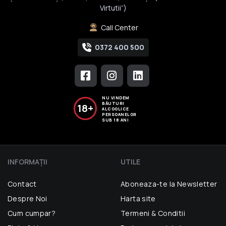
Virtutii”)
Call Center
0372 400 500
NU VINDEM
BĂUTURI
18+
ALCOOLICE
PERSOANELOR
SUB 18 ANI
INFORMAŢII
UTILE
Contact
Aboneaza-te la Newsletter
Despre Noi
Harta site
Cum cumpar?
Termeni & Conditii