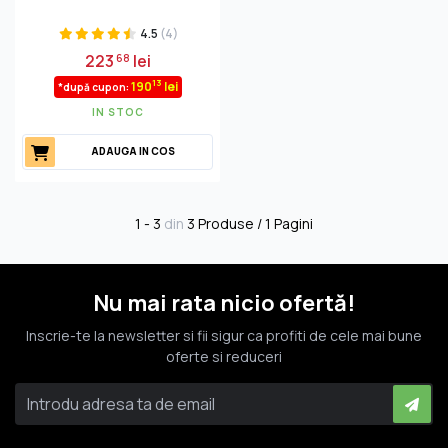
4.5
(4)
223
lei
68
13
190
lei
*după cupon:
IN STOC
ADAUGA IN COS
1 - 3
din
3 Produse / 1 Pagini
Nu mai rata nicio ofertă!
Inscrie-te la newsletter si fii sigur ca profiti de cele mai bune
oferte si reduceri