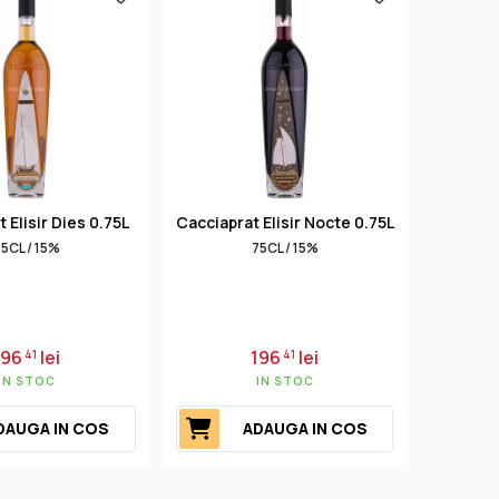
 Elisir Dies 0.75L
Cacciaprat Elisir Nocte 0.75L
5CL / 15%
75CL / 15%
196
lei
196
lei
41
41
IN STOC
IN STOC
DAUGA IN COS
ADAUGA IN COS