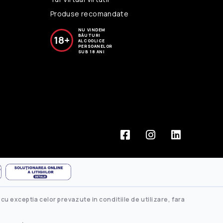
Produse recomandate
NU VINDEM
BĂUTURI
18+
ALCOOLICE
PERSOANELOR
SUB 18 ANI
cu exceptia celor prevazute in conditiile de utilizare, fara