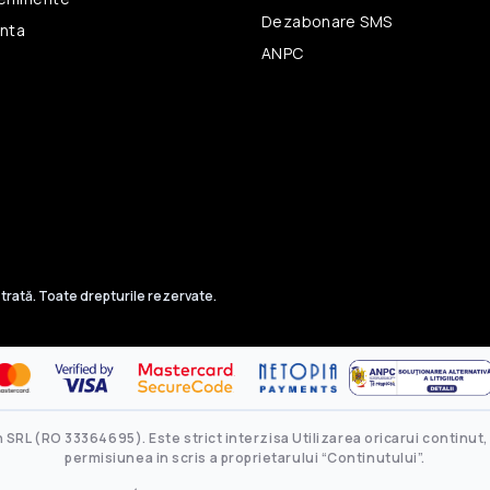
Dezabonare SMS
unta
ANPC
trată. Toate drepturile rezervate.
SRL (RO 33364695). Este strict interzisa Utilizarea oricarui continut, 
permisiunea in scris a proprietarului “Continutului”.