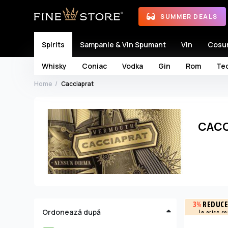
SUMMER DEALS
Spirits
Sampanie & Vin Spumant
Vin
Cosu
Whisky
Coniac
Vodka
Gin
Rom
Teq
Home
Cacciaprat
CACC
3%
REDUCE
Ordonează după
la orice c