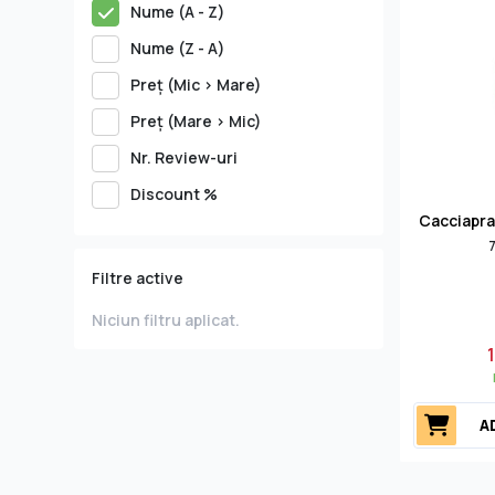
Nume (A - Z)
Nume (Z - A)
Preţ (Mic > Mare)
Preţ (Mare > Mic)
Nr. Review-uri
Discount %
Cacciaprat
7
Filtre active
Niciun filtru aplicat.
A