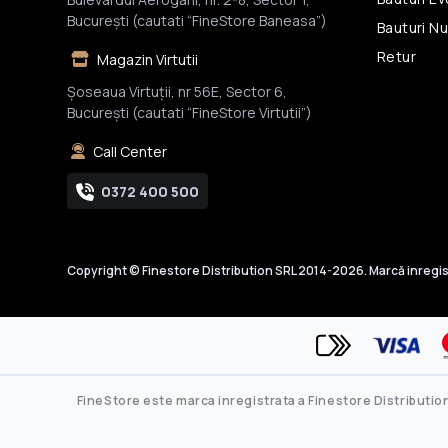
Bucureşti (cautati “FineStore Baneasa”)
Bauturi N
Retur
Magazin Virtutii
Șoseaua Virtuții, nr 56E, Sector 6,
București (cautati “FineStore Virtutii”)
Call Center
0372 400 500
Copyright © Finestore Distribution SRL 2014-2026. Marcă inregis
FineStore este marca inregistrata a Finestore Distribution 