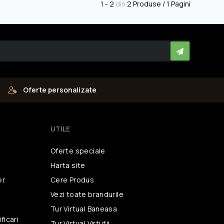
1 - 2
din
2 Produse / 1 Pagini
Oferte personalizate
UTILE
Oferte speciale
Harta site
er
Cere Produs
Vezi toate brandurile
i
Tur Virtual Baneasa
ficari
Tur Virtual Virtutii