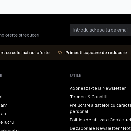
une oferte si reduceri
ent cu cele mai noi oferte
Primesti cupoane de reducere
II
UTILE
Aboneaza-te la Newsletter
oi
Termeni & Conditii
ar?
Prelucrarea datelor
cu caract
personal
vrare
Politica de utilizare
Cookie-ur
e lucru
Dezabonare Newsletter / Noti
venimente