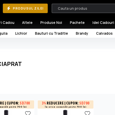
PRODUSUL ZILEI
ri Cadou
Altele
Produse Noi
Pachete
Idei Cadouri
uila
Lichior
Bauturi cu Traditie
Brandy
Calvados
IAPRAT
RE
| CUPON:
SD700
3%
REDUCERE
| CUPON:
SD700
omandă peste 700 lei
la orice comandă peste 700 lei