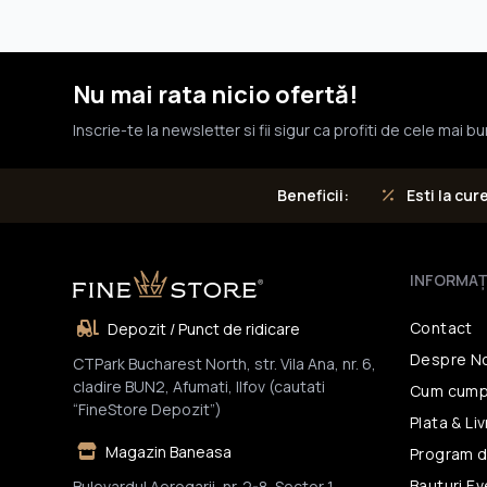
Nu mai rata nicio ofertă!
Inscrie-te la newsletter si fii sigur ca profiti de cele mai b
Esti la cur
Beneficii:
INFORMAŢ
Contact
Depozit / Punct de ridicare
Despre N
CTPark Bucharest North, str. Vila Ana, nr. 6,
cladire BUN2, Afumati, Ilfov (cautati
Cum cump
“FineStore Depozit”)
Plata & Li
Magazin Baneasa
Program d
Bauturi E
Bulevardul Aerogarii, nr. 2-8, Sector 1,