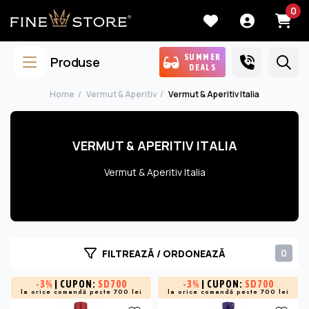
0
SUMMER
Produse
DEALS
Home
Vermut & Aperitiv
Vermut & Aperitiv Italia
VERMUT & APERITIV ITALIA
Vermut & Aperitiv Italia
0
FILTREAZĂ / ORDONEAZĂ
-
3%
| CUPON:
SD700
-
3%
| CUPON:
SD700
la orice comandă peste 700 lei
la orice comandă peste 700 lei