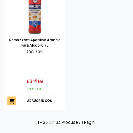
Ramazzotti Aperitivo Arancia
Fara Alcool 0.7L
70CL / 0%
63
lei
40
IN STOC
ADAUGA IN COS
1 - 23
din
23 Produse / 1 Pagini