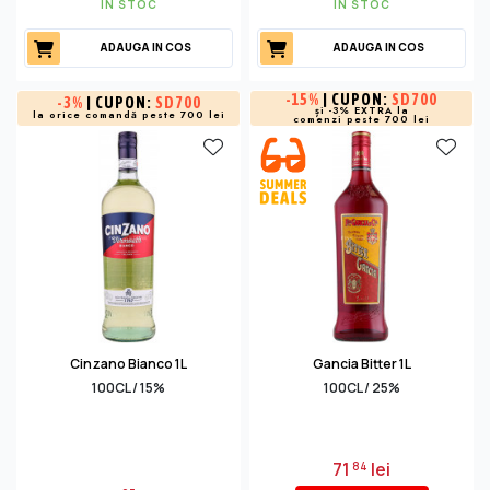
IN STOC
IN STOC
ADAUGA IN COS
ADAUGA IN COS
-
15%
| CUPON:
SD700
-
3%
| CUPON:
SD700
și -3% EXTRA la
la orice comandă peste 700 lei
comenzi peste 700 lei
Cinzano Bianco 1L
Gancia Bitter 1L
100CL / 15%
100CL / 25%
71
lei
84