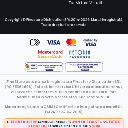
Tur Virtual Virtutii
Copyright © Finestore Distribution SRL 2014-2026. Marcă inregistrată.
Toate drepturile rezervate.
FineStore este marca inregistrata a Finestore Distribution SRL
(RO 33364695). Este strict interzisa Utilizarea oricarui continut,
cu exceptia celor prevazute in conditiile de utilizare, fara
permisiunea in scris a proprietarului “Continutului”.
Marca inregistrata la OSIM (Certificat de inregistrare a marcii Nr.
141249 / 24.04.2015)
15% REDUCERE
"SUMMER DEALS" + 3% EXTRA-
AI
LA PRODUSELE MARCATE
REDUCERE
SD700
LA COMENZI PESTE 700 LEI. COD: