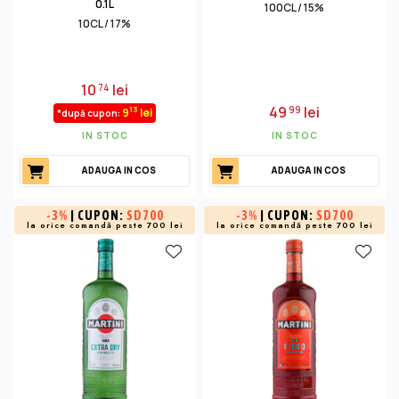
0.1L
100CL / 15%
10CL / 17%
10
lei
74
49
lei
99
13
9
lei
*după cupon:
IN STOC
IN STOC
ADAUGA IN COS
ADAUGA IN COS
-
3%
| CUPON:
SD700
-
3%
| CUPON:
SD700
la orice comandă peste 700 lei
la orice comandă peste 700 lei