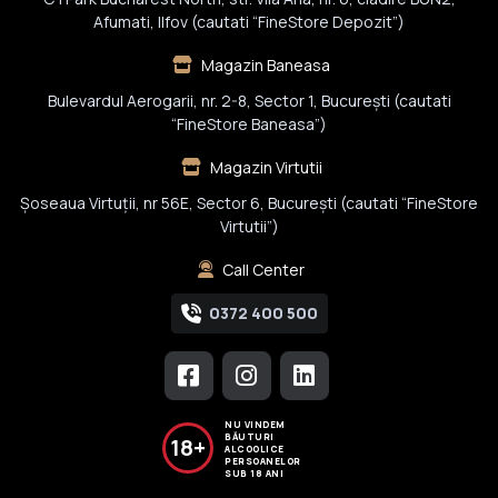
Afumati, Ilfov (cautati “FineStore Depozit”)
Magazin Baneasa
Bulevardul Aerogarii, nr. 2-8, Sector 1, Bucureşti (cautati
“FineStore Baneasa”)
Magazin Virtutii
Șoseaua Virtuții, nr 56E, Sector 6, București (cautati “FineStore
Virtutii”)
Call Center
0372 400 500
NU VINDEM
BĂUTURI
18+
ALCOOLICE
PERSOANELOR
SUB 18 ANI