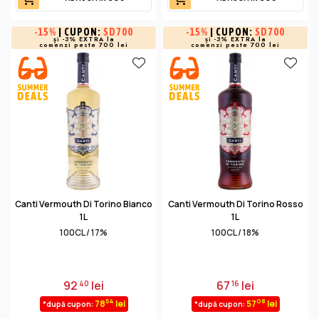
-
15%
| CUPON:
SD700
-
15%
| CUPON:
SD700
și -3% EXTRA la
și -3% EXTRA la
comenzi peste 700 lei
comenzi peste 700 lei
Canti Vermouth Di Torino Bianco
Canti Vermouth Di Torino Rosso
1L
1L
100CL / 17%
100CL / 18%
92
lei
67
lei
40
16
54
08
78
lei
57
lei
*după cupon:
*după cupon: