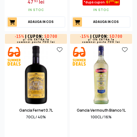
47
lei
93
06
61
lei
*după cupon:
IN STOC
IN STOC
ADAUGA IN COS
ADAUGA IN COS
-
15%
| CUPON:
SD700
-
15%
| CUPON:
SD700
și -3% EXTRA la
și -3% EXTRA la
comenzi peste 700 lei
comenzi peste 700 lei
Gancia Fernet 0.7L
Gancia Vermouth Bianco 1L
70CL / 40%
100CL / 16%