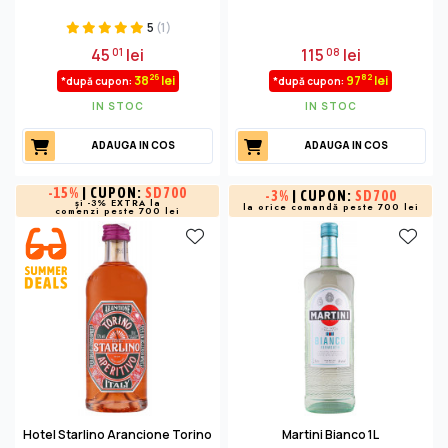
5
(1)
45
lei
115
lei
01
08
26
82
38
lei
97
lei
*după cupon:
*după cupon:
IN STOC
IN STOC
ADAUGA IN COS
ADAUGA IN COS
-
15%
| CUPON:
SD700
-
3%
| CUPON:
SD700
și -3% EXTRA la
la orice comandă peste 700 lei
comenzi peste 700 lei
Hotel Starlino Arancione Torino
Martini Bianco 1L