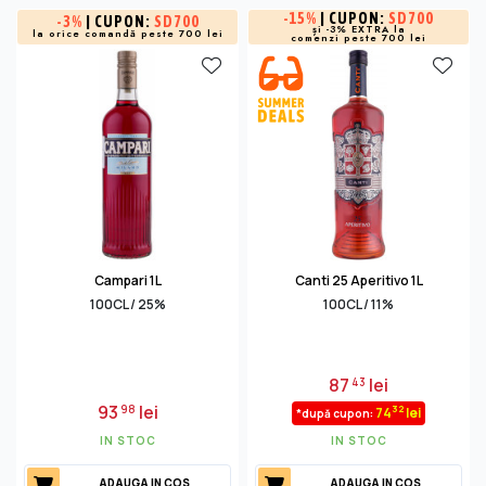
-
15%
| CUPON:
SD700
-
3%
| CUPON:
SD700
și -3% EXTRA la
la orice comandă peste 700 lei
comenzi peste 700 lei
Campari 1L
Canti 25 Aperitivo 1L
100CL / 25%
100CL / 11%
87
lei
43
93
lei
98
32
74
lei
*după cupon:
IN STOC
IN STOC
ADAUGA IN COS
ADAUGA IN COS