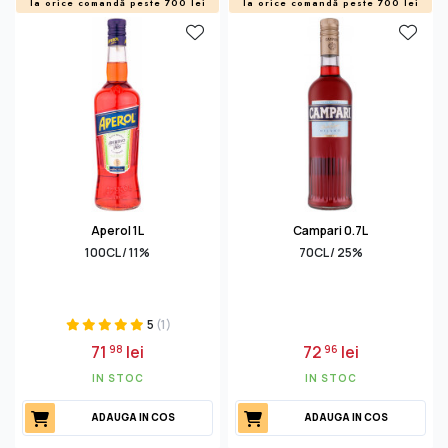
la orice comandă peste 700 lei
la orice comandă peste 700 lei
Aperol 1L
Campari 0.7L
100CL / 11%
70CL / 25%
5
(1)
71
lei
72
lei
98
96
IN STOC
IN STOC
ADAUGA IN COS
ADAUGA IN COS