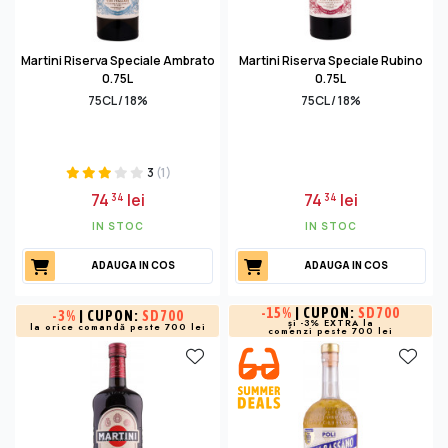
Martini Riserva Speciale Ambrato
Martini Riserva Speciale Rubino
0.75L
0.75L
75CL / 18%
75CL / 18%
3
(1)
74
lei
74
lei
34
34
IN STOC
IN STOC
ADAUGA IN COS
ADAUGA IN COS
-
15%
| CUPON:
SD700
-
3%
| CUPON:
SD700
și -3% EXTRA la
la orice comandă peste 700 lei
comenzi peste 700 lei