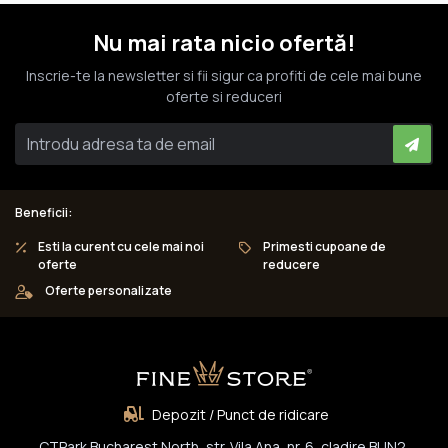
Nu mai rata nicio ofertă!
Inscrie-te la newsletter si fii sigur ca profiti de cele mai bune
oferte si reduceri
Beneficii:
Esti la curent cu cele mai noi
Primesti cupoane de
oferte
reducere
Oferte personalizate
Depozit / Punct de ridicare
CTPark Bucharest North, str. Vila Ana, nr. 6, cladire BUN2,