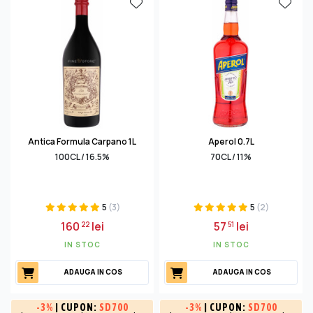
Antica Formula Carpano 1L
Aperol 0.7L
100CL / 16.5%
70CL / 11%
5
(3)
5
(2)
160
lei
57
lei
22
51
IN STOC
IN STOC
ADAUGA IN COS
ADAUGA IN COS
-
3%
| CUPON:
SD700
-
3%
| CUPON:
SD700