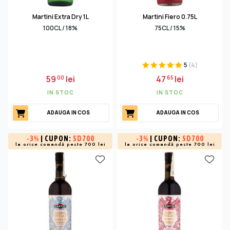
Martini Extra Dry 1L
Martini Fiero 0.75L
100CL / 18%
75CL / 15%
5
(4)
59
lei
47
lei
00
65
IN STOC
IN STOC
ADAUGA IN COS
ADAUGA IN COS
-
3%
| CUPON:
SD700
-
3%
| CUPON:
SD700
la orice comandă peste 700 lei
la orice comandă peste 700 lei