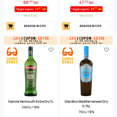
88
lei
47
lei
09
02
87
97
74
lei
39
lei
*după cupon:
*după cupon:
IN STOC
IN STOC
ADAUGA IN COS
ADAUGA IN COS
-
15%
| CUPON:
SD700
-
15%
| CUPON:
SD700
și -3% EXTRA la
și -3% EXTRA la
comenzi peste 700 lei
comenzi peste 700 lei
Gancia Vermouth Extra Dry 1L
Giardino Mediterranean Dry
0.75L
100CL / 18%
75CL / 18%