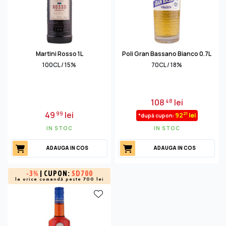
Martini Rosso 1L
Poli Gran Bassano Bianco 0.7L
100CL / 15%
70CL / 18%
108
lei
48
49
lei
99
21
92
lei
*după cupon:
IN STOC
IN STOC
ADAUGA IN COS
ADAUGA IN COS
-
3%
| CUPON:
SD700
la orice comandă peste 700 lei