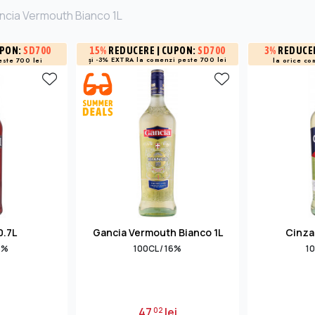
ncia Vermouth Bianco 1L
UPON:
SD700
3%
REDUCE
15%
REDUCERE
| CUPON:
SD700
și -3% EXTRA la
comenzi peste 700 lei
este 700 lei
la orice co
0.7L
Gancia Vermouth Bianco 1L
Cinza
5%
100CL / 16%
10
47
lei
02