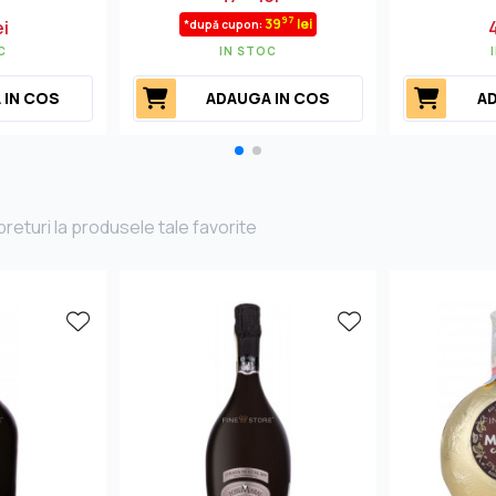
97
39
lei
ei
*după cupon:
C
IN STOC
 IN COS
ADAUGA IN COS
AD
returi la produsele tale favorite