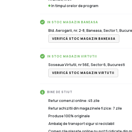
In timpul orelor de program
IN STOC MAGAZIN BANEASA
Bld. Aerogarii, nr. 2-8, Baneasa, Sector 1, Bucure
VERIFICĂ STOC MAGAZIN BANEASA
IN STOC MAGAZIN VIRTUTII
Soseaua Virtutii, nr 56E, Sector 6, Bucuresti
VERIFICĂ STOC MAGAZIN VIRTUTII
BINE DE STIUT
Retur comenzi online: 45 zile
Retur achizitii din magazinele fizice: 7 zile
Produse 100% originale
Ambalaj de transport sigur si reciclabil
Comenzile plasate online nu pot fi ridicate din