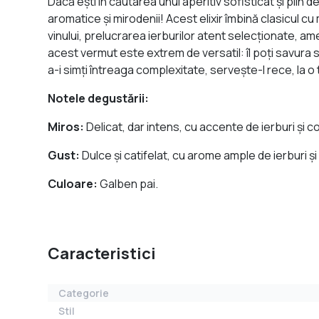
Dacă ești în căutarea unui aperitiv sofisticat și plin
aromatice și mirodenii! Acest elixir îmbină clasicul
vinului, prelucrarea ierburilor atent selecționate, ame
acest vermut este extrem de versatil: îl poți savura si
a-i simți întreaga complexitate, servește-l rece, la
Notele degustării:
Miros:
Delicat, dar intens, cu accente de ierburi și 
Gust:
Dulce și catifelat, cu arome ample de ierburi ș
Culoare:
Galben pai.
Caracteristici
Categorie
Stil