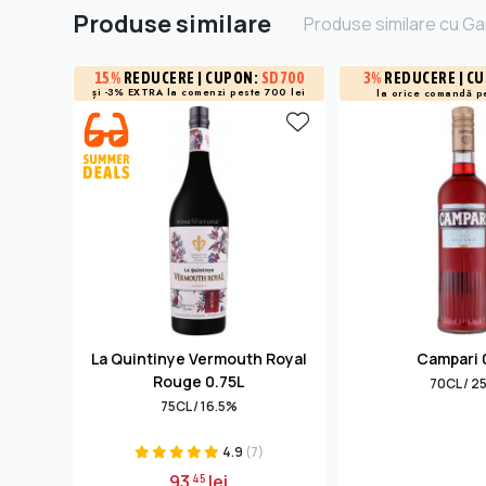
Produse similare
Produse similare cu Ga
3%
REDUCERE
| C
15%
REDUCERE
| CUPON:
SD700
și -3% EXTRA la
comenzi peste 700 lei
la orice comandă p
La Quintinye Vermouth Royal
Campari 
Rouge 0.75L
70CL / 2
75CL / 16.5%
4.9
(7)
93
lei
45