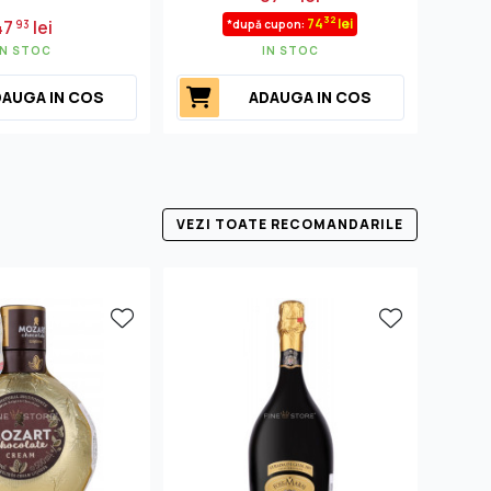
32
74
lei
47
lei
93
*după cupon:
IN STOC
IN STOC
AUGA IN COS
ADAUGA IN COS
VEZI TOATE RECOMANDARILE