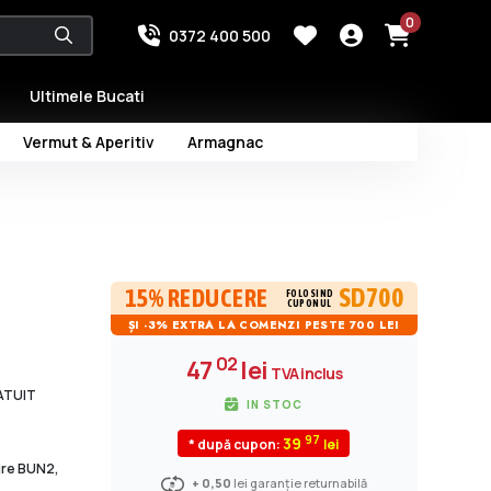
0
0372 400 500
Ultimele Bucati
Vermut & Aperitiv
Armagnac
SD700
15% REDUCERE
FOLOSIND
CUPONUL
ȘI -3% EXTRA LA COMENZI PESTE 700 LEI
02
47
lei
TVA inclus
RATUIT
IN STOC
97
39
* după cupon:
dire BUN2,
+ 0,50
lei garanție returnabilă