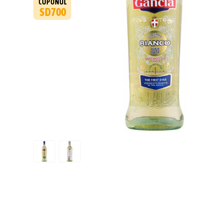
CUPONUL
SD700