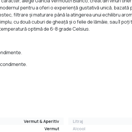
 de caracter, alege Gancia Vermouth Bianco, creat din vinuri tin
 cu modernul pentru a oferi o experiență gustativă unică, baza
stec, filtrare și maturare până la atingerea unui echilibru aroma
mplu, cu două cuburi de gheață și o felie de lămâie, sau îl poți 
 o temperatură optimă de 6-8 grade Celsius.
condimente.
i condimente.
Vermut & Aperitiv
Litraj
Vermut
Alcool