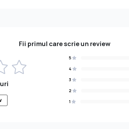
Fii primul care scrie un review
5
4
3
uri
2
W
1