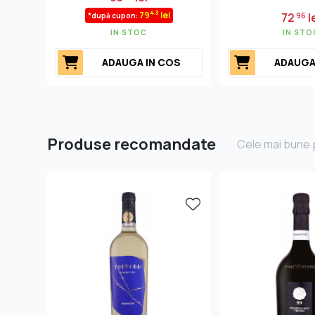
43
79
lei
72
l
*după cupon:
96
IN STOC
IN STO
ADAUGA IN COS
ADAUGA
Produse recomandate
Cele mai bune p