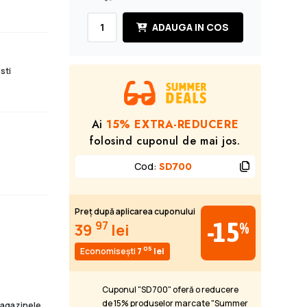
ADAUGA IN COS
sti
Ai
15% EXTRA-REDUCERE
folosind cuponul de mai jos.
Cod
:
SD700
Preț după aplicarea cuponului
-15
97
%
39
lei
05
Economisești
7
lei
Cuponul "SD700" oferă o reducere
de 15% produselor marcate "Summer
 magazinele