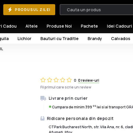
PRODUSUL ZILEI
ri Cadou
Altele
Produse Noi
Pachete
Idei Cadouri
uila
Lichior
Bauturi cu Traditie
Brandy
Calvados
1L
0
0 review-uri
Fii primul care scrie un review
Livrare prin curier
99
Cumpara de minim 399
lei si ai transport G
Ridicare personala din depozit
CTPark Bucharest North, str. Vila Ana, nr. 6, cla
Afumati, Ilfov