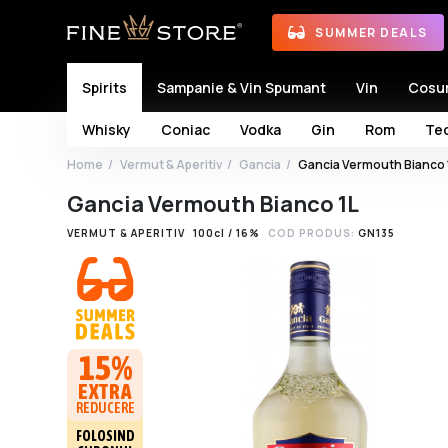
SUMMER DEALS
Spirits
Sampanie & Vin Spumant
Vin
Cosu
Whisky
Coniac
Vodka
Gin
Rom
Teq
Home
Vermut & Aperitiv
Gancia
Gancia Vermouth Bianco 
Gancia Vermouth Bianco 1L
VERMUT & APERITIV
100cl / 16%
COD PRODUS:
GN135
15%
EXTRA
REDUCERE
FOLOSIND