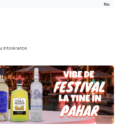
Nu
u intoleranțe.