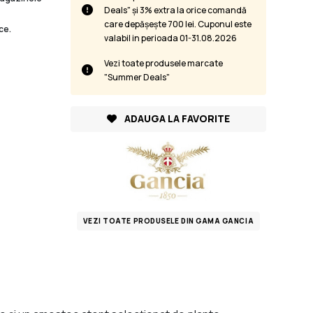
Deals" și 3% extra la orice comandă
care depășește 700 lei. Cuponul este
ce.
valabil in perioada 01-31.08.2026
Vezi toate produsele marcate
"Summer Deals"
ADAUGA LA FAVORITE
VEZI TOATE PRODUSELE DIN GAMA GANCIA