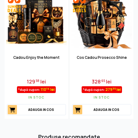
Cadou Enjoy the Moment
Cos Cadou Prosecco Shine
129
lei
328
lei
58
65
14
35
110
lei
279
lei
*după cupon:
*după cupon:
IN STOC
IN STOC
ADAUGA IN COS
ADAUGA IN COS
Produse recomandate