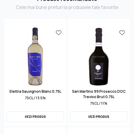
Cele mai bune preturi la produsele tale favorite
Elettra Sauvignon Blanc 0.75L
San Martino 99 Prosecco DOC
Treviso Brut 0.75L
75CL / 13.5%
75CL / 11%
VEZI PRODUS
VEZI PRODUS