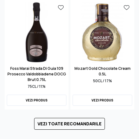
Foss Marai Strada Di Guia 109
Mozart Gold Chocolate Cream
Prosecco Valdobbiadene DOCG
0.5L
Brut 0.75L
50CL / 17%
75CL / 11%
VEZI PRODUS
VEZI PRODUS
VEZI TOATE RECOMANDARILE