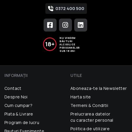
0372 400 500
NU VINDEM
BĂUTURI
18+
ALCOOLICE
PERSOANELOR
SUB 18 ANI
INFORMAŢII
UTILE
Contact
Aboneaza-te la Newsletter
Despre Noi
Harta site
Cum cumpar?
Termeni & Conditii
Plata & Livrare
Prelucrarea datelor
cu caracter personal
Program de lucru
Politica de utilizare
Bauturi Evenimente