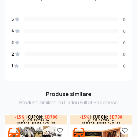
5
0
4
0
3
0
2
0
1
0
Produse similare
Produse similare cu Cadou Full of Happiness
-
15%
| CUPON:
SD700
-
15%
| CUPON:
SD700
și -3% EXTRA la
și -3% EXTRA la
comenzi peste 700 lei
comenzi peste 700 lei