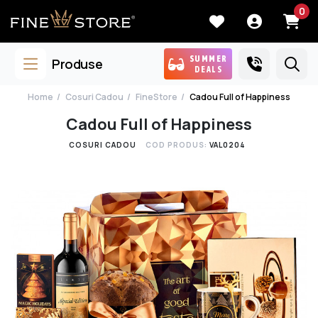
0
SUMMER
Produse
DEALS
Home
Cosuri Cadou
FineStore
Cadou Full of Happiness
Cadou Full of Happiness
COSURI CADOU
COD PRODUS:
VAL0204