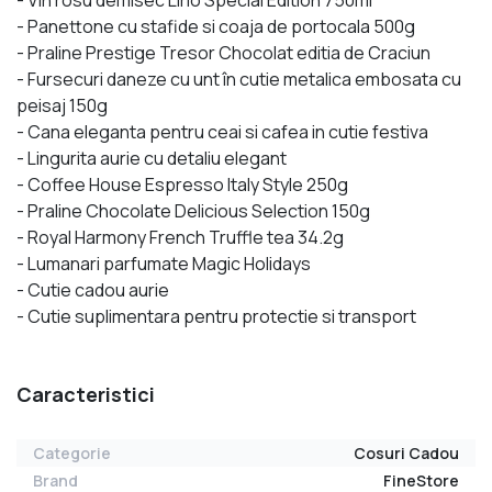
- Panettone cu stafide si coaja de portocala 500g
- Praline Prestige Tresor Chocolat editia de Craciun
- Fursecuri daneze cu unt în cutie metalica embosata cu
peisaj 150g
- Cana eleganta pentru ceai si cafea in cutie festiva
- Lingurita aurie cu detaliu elegant
- Coffee House Espresso Italy Style 250g
- Praline Chocolate Delicious Selection 150g
- Royal Harmony French Truffle tea 34.2g
- Lumanari parfumate Magic Holidays
- Cutie cadou aurie
- Cutie suplimentara pentru protectie si transport
Caracteristici
Categorie
Cosuri Cadou
Brand
FineStore