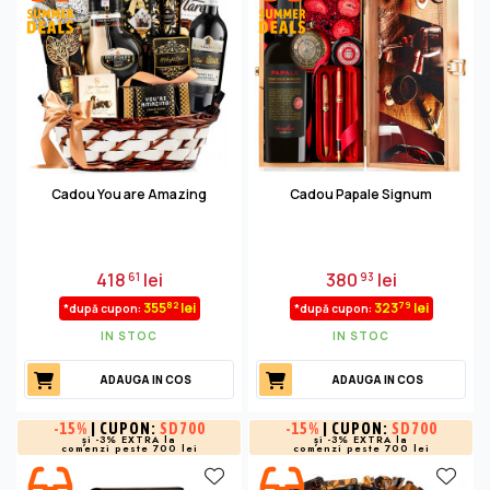
Cadou You are Amazing
Cadou Papale Signum
418
lei
380
lei
61
93
82
79
355
lei
323
lei
*după cupon:
*după cupon:
IN STOC
IN STOC
ADAUGA IN COS
ADAUGA IN COS
-
15%
| CUPON:
SD700
-
15%
| CUPON:
SD700
și -3% EXTRA la
și -3% EXTRA la
comenzi peste 700 lei
comenzi peste 700 lei