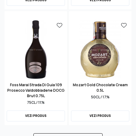
VEZI PRODUS
VEZI PRODUS
Foss Marai Strada Di Guia 109
Mozart Gold Chocolate Cream
Prosecco Valdobbiadene DOCG
0.5L
Brut 0.75L
50CL / 17%
75CL / 11%
VEZI PRODUS
VEZI PRODUS