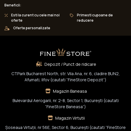
Beneficii:
Esti la curent cu cele mai noi
Primesti cupoane de
oferte
reducere
Oferte personalizate
Depozit / Punct de ridicare
CTPark Bucharest North, str. Vila Ana, nr. 6, cladire BUN2,
Afumati, Ilfov (cautati “FineStore Depozit”)
Magazin Baneasa
Bulevardul Aerogarii, nr. 2-8, Sector 1, Bucureşti (cautati
“FineStore Baneasa”)
Magazin Virtutii
Șoseaua Virtuții, nr 56E, Sector 6, București (cautati “FineStore