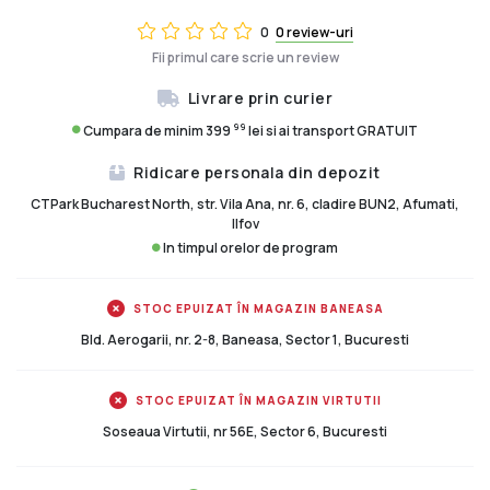
0
0 review-uri
Fii primul care scrie un review
Livrare prin curier
99
Cumpara de minim 399
lei si ai transport GRATUIT
Ridicare personala din depozit
CTPark Bucharest North, str. Vila Ana, nr. 6, cladire BUN2, Afumati,
Ilfov
In timpul orelor de program
STOC EPUIZAT ÎN MAGAZIN BANEASA
Bld. Aerogarii, nr. 2-8, Baneasa, Sector 1, Bucuresti
STOC EPUIZAT ÎN MAGAZIN VIRTUTII
Soseaua Virtutii, nr 56E, Sector 6, Bucuresti