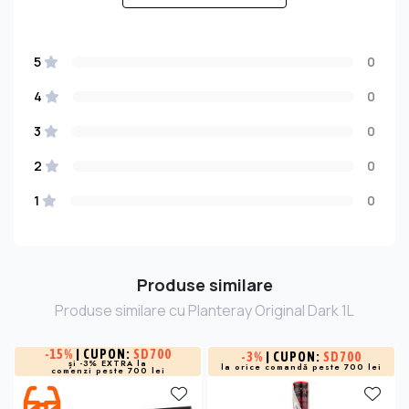
5
0
4
0
3
0
2
0
1
0
Produse similare
Produse similare cu Planteray Original Dark 1L
-
15%
| CUPON:
SD700
-
3%
| CUPON:
SD700
și -3% EXTRA la
la orice comandă peste 700 lei
comenzi peste 700 lei