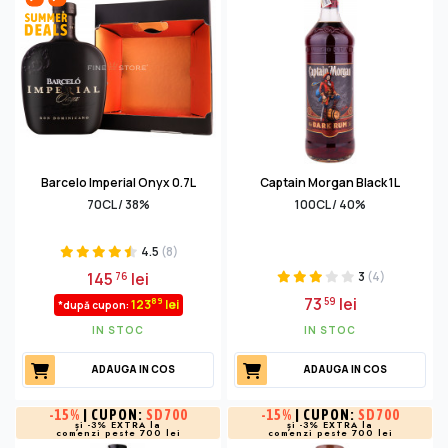
Barcelo Imperial Onyx 0.7L
Captain Morgan Black 1L
70CL / 38%
100CL / 40%
4.5
(8)
145
lei
3
(4)
76
73
lei
59
89
123
lei
*după cupon:
IN STOC
IN STOC
ADAUGA IN COS
ADAUGA IN COS
-
15%
| CUPON:
SD700
-
15%
| CUPON:
SD700
și -3% EXTRA la
și -3% EXTRA la
comenzi peste 700 lei
comenzi peste 700 lei