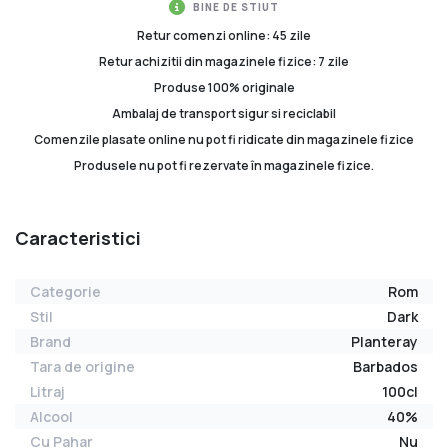
BINE DE STIUT
Retur comenzi online: 45 zile
Retur achizitii din magazinele fizice: 7 zile
Produse 100% originale
Ambalaj de transport sigur si reciclabil
Comenzile plasate online nu pot fi ridicate din magazinele fizice
Produsele nu pot fi rezervate în magazinele fizice.
Caracteristici
Categorie
Rom
Stil
Dark
Brand
Planteray
Tara de origine
Barbados
Litraj
100cl
Alcool
40%
Cu Pahar
Nu