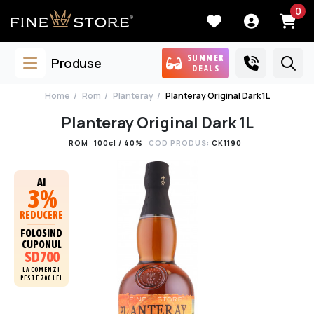
0
SUMMER
Produse
DEALS
Home
Rom
Planteray
Planteray Original Dark 1L
Planteray Original Dark 1L
ROM
100cl / 40%
COD PRODUS:
CK1190
AI
3%
REDUCERE
FOLOSIND
CUPONUL
SD700
LA COMENZI
PESTE 700 LEI