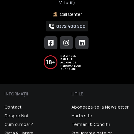
Virtutii”)
Call Center
0372 400 500
NU VINDEM
BĂUTURI
18+
ALCOOLICE
PERSOANELOR
SUB 18 ANI
INFORMAŢII
UTILE
Contact
Aboneaza-te la Newsletter
Despre Noi
Harta site
Cum cumpar?
Termeni & Conditii
Plata & Livrare
Prelucrarea datelor