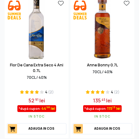
Flor De Cana Extra Seco 4 Ani
Anne Bonny 0.7L
0.7L
70CL / 40%
70CL / 40%
4
(2)
4
(2)
52
lei
135
lei
91
45
98
13
44
lei
115
lei
*după cupon:
*după cupon:
IN STOC
IN STOC
ADAUGA IN COS
ADAUGA IN COS