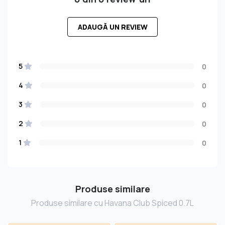
ADAUGĂ UN REVIEW
5
0
4
0
3
0
2
0
1
0
Produse similare
Produse similare cu Havana Club Spiced 0.7L