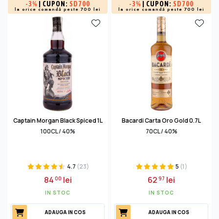
-
3%
| CUPON:
SD700
-
3%
| CUPON:
SD700
la orice comandă peste 700 lei
la orice comandă peste 700 lei
Captain Morgan Black Spiced 1L
Bacardi Carta Oro Gold 0.7L
100CL / 40%
70CL / 40%
4.7
(23)
5
(1)
84
lei
62
lei
00
97
IN STOC
IN STOC
ADAUGA IN COS
ADAUGA IN COS