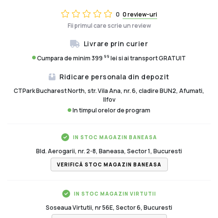
0
0 review-uri
Fii primul care scrie un review
Livrare prin curier
99
Cumpara de minim 399
lei si ai transport GRATUIT
Ridicare personala din depozit
CTPark Bucharest North, str. Vila Ana, nr. 6, cladire BUN2, Afumati,
Ilfov
In timpul orelor de program
IN STOC MAGAZIN BANEASA
Bld. Aerogarii, nr. 2-8, Baneasa, Sector 1, Bucuresti
VERIFICĂ STOC MAGAZIN BANEASA
IN STOC MAGAZIN VIRTUTII
Soseaua Virtutii, nr 56E, Sector 6, Bucuresti