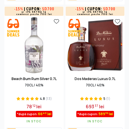
-
15%
| CUPON:
SD700
-
15%
| CUPON:
SD700
și -3% EXTRA la
și -3% EXTRA la
comenzi peste 700 lei
comenzi peste 700 lei
Beach Bum Rum Silver 0.7L
Dos Maderas Luxus 0.7L
70CL / 40%
70CL / 40%
4.8
(13)
5
(1)
78
lei
693
lei
12
37
40
36
66
lei
589
lei
*după cupon:
*după cupon:
IN STOC
IN STOC