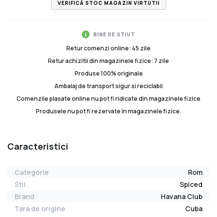
VERIFICĂ STOC MAGAZIN VIRTUTII
BINE DE STIUT
Retur comenzi online: 45 zile
Retur achizitii din magazinele fizice: 7 zile
Produse 100% originale
Ambalaj de transport sigur si reciclabil
Comenzile plasate online nu pot fi ridicate din magazinele fizice
Produsele nu pot fi rezervate în magazinele fizice.
Caracteristici
Categorie
Rom
Stil
Spiced
Brand
Havana Club
Tara de origine
Cuba