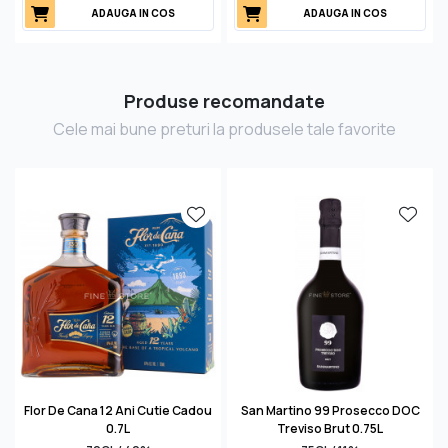
ADAUGA IN COS
ADAUGA IN COS
Produse recomandate
Cele mai bune preturi la produsele tale favorite
Flor De Cana 12 Ani Cutie Cadou
San Martino 99 Prosecco DOC
0.7L
Treviso Brut 0.75L