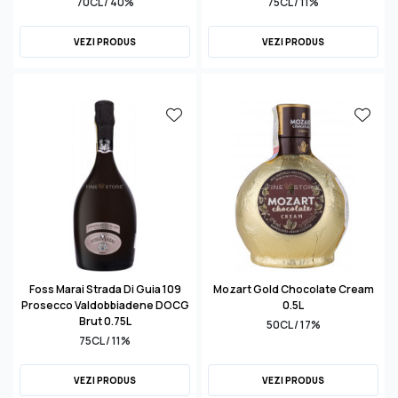
70CL / 40%
75CL / 11%
VEZI PRODUS
VEZI PRODUS
Foss Marai Strada Di Guia 109
Mozart Gold Chocolate Cream
Prosecco Valdobbiadene DOCG
0.5L
Brut 0.75L
50CL / 17%
75CL / 11%
VEZI PRODUS
VEZI PRODUS