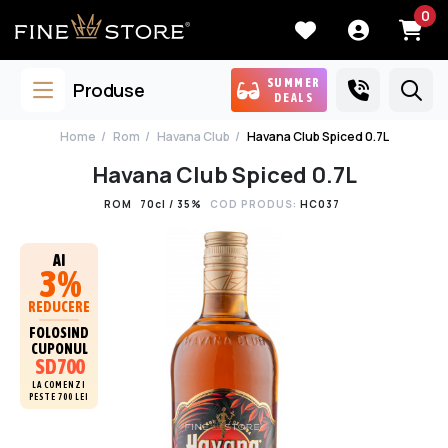
0
SUMMER
Produse
DEALS
Home
Rom
Havana Club
Havana Club Spiced 0.7L
Havana Club Spiced 0.7L
ROM
70cl / 35%
COD PRODUS:
HC037
AI
3%
REDUCERE
FOLOSIND
CUPONUL
SD700
LA COMENZI
PESTE 700 LEI