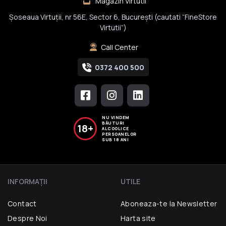
Magazin Virtutii
Șoseaua Virtuții, nr 56E, Sector 6, București (cautati “FineStore
Virtutii”)
Call Center
0372 400 500
NU VINDEM
BĂUTURI
18+
ALCOOLICE
PERSOANELOR
SUB 18 ANI
INFORMAŢII
UTILE
Contact
Aboneaza-te la Newsletter
Despre Noi
Harta site