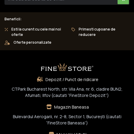
Beneficii:
Esti la curent cu cele mai noi
Primesti cupoane de
oferte
reducere
Oferte personalizate
Depozit / Punct de ridicare
CTPark Bucharest North, str. Vila Ana, nr. 6, cladire BUN2,
Afumati, Ilfov (cautati “FineStore Depozit”)
Magazin Baneasa
Bulevardul Aerogarii, nr. 2-8, Sector 1, Bucureşti (cautati
“FineStore Baneasa”)