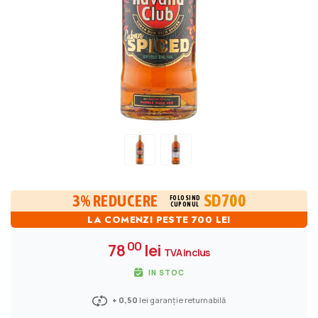
SD700
3% REDUCERE
FOLOSIND
CUPONUL
LA COMENZI PESTE 700 LEI
00
78
lei
TVA inclus
IN STOC
+ 0,50
lei garanție returnabilă