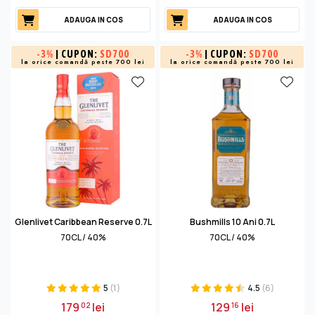
ADAUGA IN COS
ADAUGA IN COS
-
3%
| CUPON:
SD700
-
3%
| CUPON:
SD700
la orice comandă peste 700 lei
la orice comandă peste 700 lei
Glenlivet Caribbean Reserve 0.7L
Bushmills 10 Ani 0.7L
70CL / 40%
70CL / 40%
5
(1)
4.5
(6)
179
lei
129
lei
02
16