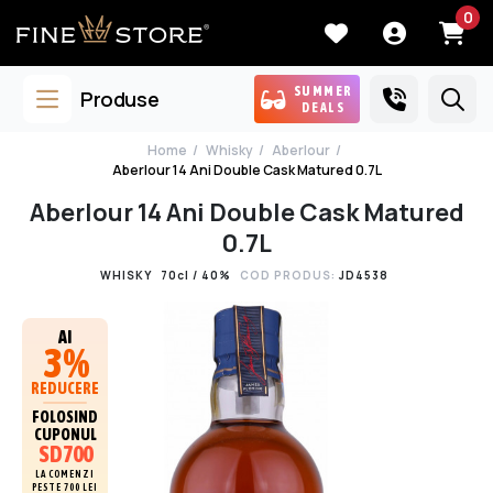
0
SUMMER
Produse
DEALS
Home
Whisky
Aberlour
Aberlour 14 Ani Double Cask Matured 0.7L
Aberlour 14 Ani Double Cask Matured
0.7L
WHISKY
70cl / 40%
COD PRODUS:
JD4538
AI
3%
REDUCERE
FOLOSIND
CUPONUL
SD700
LA COMENZI
PESTE 700 LEI