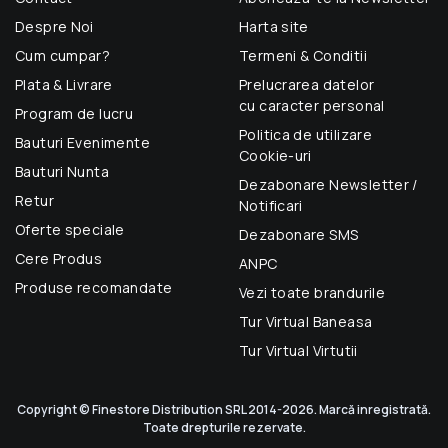
Despre Noi
Harta site
Cum cumpar?
Termeni & Conditii
Plata & Livrare
Prelucrarea datelor
cu caracter personal
Program de lucru
Politica de utilizare
Bauturi Evenimente
Cookie-uri
Bauturi Nunta
Dezabonare Newsletter /
Retur
Notificari
Oferte speciale
Dezabonare SMS
Cere Produs
ANPC
Produse recomandate
Vezi toate brandurile
Tur Virtual Baneasa
Tur Virtual Virtutii
Copyright © Finestore Distribution SRL 2014-2026. Marcă inregistrată.
Toate drepturile rezervate.