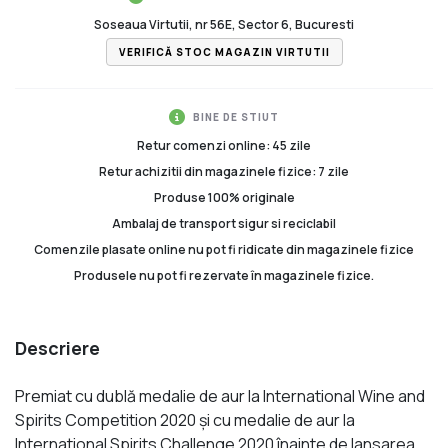
Soseaua Virtutii, nr 56E, Sector 6, Bucuresti
VERIFICĂ STOC MAGAZIN VIRTUTII
BINE DE STIUT
Retur comenzi online: 45 zile
Retur achizitii din magazinele fizice: 7 zile
Produse 100% originale
Ambalaj de transport sigur si reciclabil
Comenzile plasate online nu pot fi ridicate din magazinele fizice
Produsele nu pot fi rezervate în magazinele fizice.
Descriere
Premiat cu dublă medalie de aur la International Wine and
Spirits Competition 2020 şi cu medalie de aur la
International Spirits Challenge 2020 înainte de lansarea