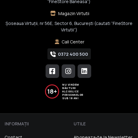
“FineStore Baneasa”)
Magazin Virtutii
Șoseaua Virtuții, nr 56E, Sector 6, București (cautati “FineStore
Virtutii”)
Call Center
0372 400 500
NU VINDEM
BĂUTURI
18+
ALCOOLICE
PERSOANELOR
SUB 18 ANI
INFORMAŢII
UTILE
Contact
Aboneaza-te la Newsletter