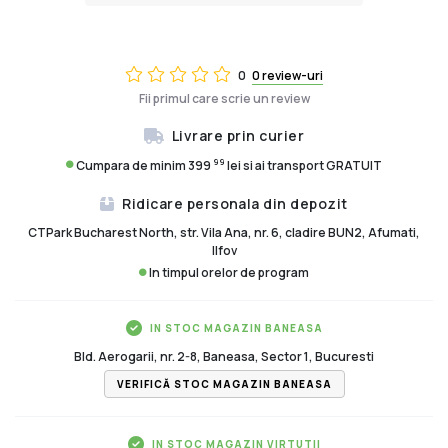
0
0 review-uri
Fii primul care scrie un review
Livrare prin curier
99
Cumpara de minim 399
lei si ai transport GRATUIT
Ridicare personala din depozit
CTPark Bucharest North, str. Vila Ana, nr. 6, cladire BUN2, Afumati,
Ilfov
In timpul orelor de program
IN STOC MAGAZIN BANEASA
Bld. Aerogarii, nr. 2-8, Baneasa, Sector 1, Bucuresti
VERIFICĂ STOC MAGAZIN BANEASA
IN STOC MAGAZIN VIRTUTII