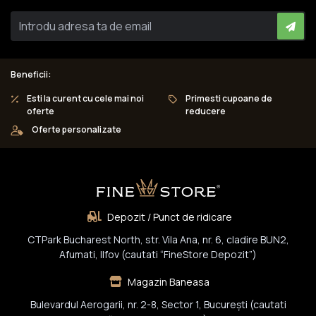
Beneficii:
Esti la curent cu cele mai noi
Primesti cupoane de
oferte
reducere
Oferte personalizate
Depozit / Punct de ridicare
CTPark Bucharest North, str. Vila Ana, nr. 6, cladire BUN2,
Afumati, Ilfov (cautati “FineStore Depozit”)
Magazin Baneasa
Bulevardul Aerogarii, nr. 2-8, Sector 1, Bucureşti (cautati