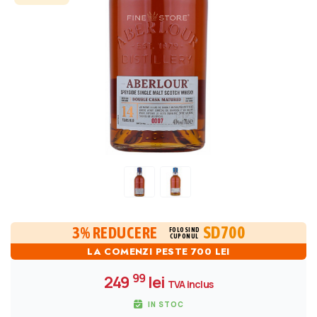
SD700
3% REDUCERE
FOLOSIND
CUPONUL
LA COMENZI PESTE 700 LEI
99
249
lei
TVA inclus
IN STOC