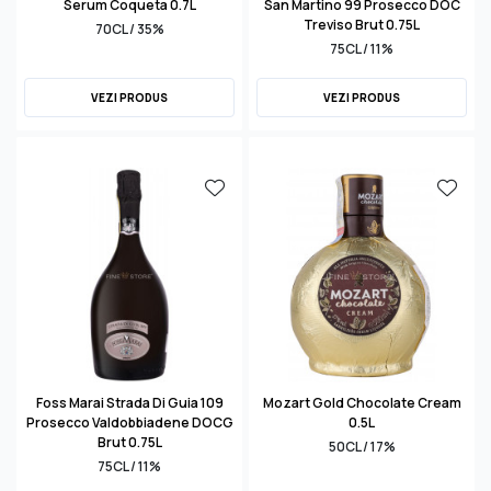
Serum Coqueta 0.7L
San Martino 99 Prosecco DOC
Treviso Brut 0.75L
70CL / 35%
75CL / 11%
VEZI PRODUS
VEZI PRODUS
Foss Marai Strada Di Guia 109
Mozart Gold Chocolate Cream
Prosecco Valdobbiadene DOCG
0.5L
Brut 0.75L
50CL / 17%
75CL / 11%