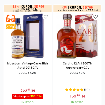
-
15%
| CUPON:
SD700
-
3%
| CUPON:
SD700
și -3% EXTRA la
la orice comandă peste 700 lei
comenzi peste 700 lei
Mossburn Vintage Casks Blair
Cardhu 12 Ani 200Th
Athol 2013 0.7L
Anniversary 0.7L
70CL / 57.2%
70CL / 40%
363
lei
5
(1)
61
169
lei
98
06
309
lei
*după cupon:
IN STOC
IN STOC