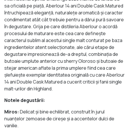
sa oficială pe piaţă, Aberlour 14 ani Double Cask Matured
întruchipează eleganţă, naturaleţe aromatică şi caracter
condimentat atât cât trebuie pentru a dărui pură savoare
în degustare. Grija pe care distileria Aberlour o acordă
procesului de maturare este cea care defineşte
caracterul sublim al acestui single malt conturat pe baza
ingredientelor atent selecţionate, ale cărui etape de
degustare impresionează de-a dreptul, combinaţia de
butoaie umplute anterior cu sherry Oloroso şi butoaie de
stejar american aflate la prima umplere fiind cea care
şlefuieşte exemplar identitatea originală cu care Aberlour
14 ani Double Cask Matured a cucerit criticii şi fanii single
malt-urilor din Highland.
Notele degustării:
Miros:
Delicat şi bine echilibrat, construit în jurul
nuanţelor zemoase de cireşe şi a accentelor dulci de
vanilie.