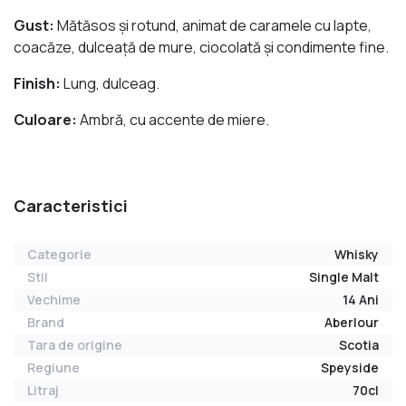
Gust:
Mătăsos şi rotund, animat de caramele cu lapte,
coacăze, dulceaţă de mure, ciocolată şi condimente fine.
Finish:
Lung, dulceag.
Culoare:
Ambră, cu accente de miere.
Caracteristici
Categorie
Whisky
Stil
Single Malt
Vechime
14 Ani
Brand
Aberlour
Tara de origine
Scotia
Regiune
Speyside
Litraj
70cl