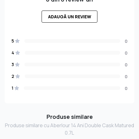
ADAUGĂ UN REVIEW
5
0
4
0
3
0
2
0
1
0
Produse similare
Produse similare cu Aberlour 14 Ani Double Cask Matured
0.7L