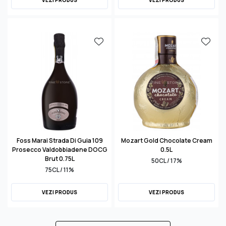
Foss Marai Strada Di Guia 109
Mozart Gold Chocolate Cream
Prosecco Valdobbiadene DOCG
0.5L
Brut 0.75L
50CL / 17%
75CL / 11%
VEZI PRODUS
VEZI PRODUS