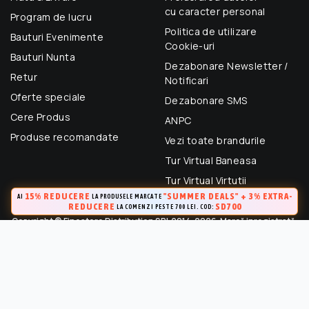
cu caracter personal
Program de lucru
Politica de utilizare
Bauturi Evenimente
Cookie-uri
Bauturi Nunta
Dezabonare Newsletter /
Retur
Notificari
Oferte speciale
Dezabonare SMS
Cere Produs
ANPC
Produse recomandate
Vezi toate brandurile
Tur Virtual Baneasa
Tur Virtual Virtutii
15% REDUCERE
"SUMMER DEALS" + 3% EXTRA-
AI
LA PRODUSELE MARCATE
REDUCERE
SD700
LA COMENZI PESTE 700 LEI. COD:
Copyright © Finestore Distribution SRL 2014-2026. Marcă inregistrată.
Toate drepturile rezervate.