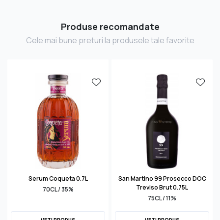
Produse recomandate
Cele mai bune preturi la produsele tale favorite
Serum Coqueta 0.7L
San Martino 99 Prosecco DOC
Treviso Brut 0.75L
70CL / 35%
75CL / 11%
VEZI PRODUS
VEZI PRODUS