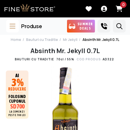
0
SUMMER
Produse
DEALS
Home
Bauturi cu Traditie
Mr Jekyll
Absinth Mr. Jekyll 0.7L
Absinth Mr. Jekyll 0.7L
BAUTURI CU TRADITIE
70cl / 55%
COD PRODUS:
AD322
AI
3%
REDUCERE
FOLOSIND
CUPONUL
SD700
LA COMENZI
PESTE 700 LEI