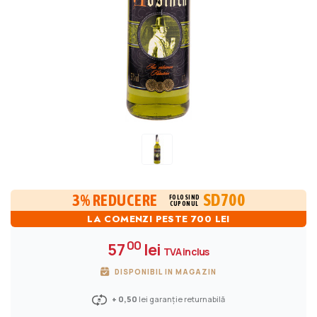
SD700
3% REDUCERE
FOLOSIND
CUPONUL
LA COMENZI PESTE 700 LEI
00
57
lei
TVA inclus
DISPONIBIL IN MAGAZIN
+ 0,50
lei garanție returnabilă