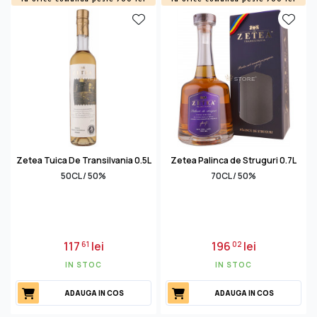
Zetea Tuica De Transilvania 0.5L
Zetea Palinca de Struguri 0.7L
50CL / 50%
70CL / 50%
117
lei
196
lei
61
02
IN STOC
IN STOC
ADAUGA IN COS
ADAUGA IN COS