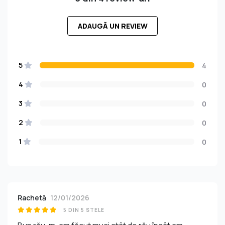
ADAUGĂ UN REVIEW
5
4
4
0
3
0
2
0
1
0
Rachetă
12/01/2026
5 DIN 5 STELE