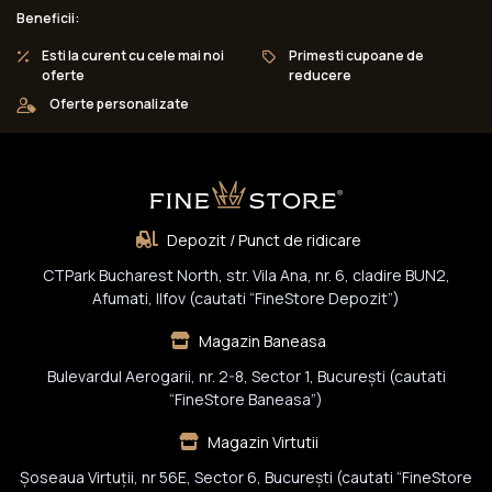
Beneficii:
Esti la curent cu cele mai noi
Primesti cupoane de
oferte
reducere
Oferte personalizate
Depozit / Punct de ridicare
CTPark Bucharest North, str. Vila Ana, nr. 6, cladire BUN2,
Afumati, Ilfov (cautati “FineStore Depozit”)
Magazin Baneasa
Bulevardul Aerogarii, nr. 2-8, Sector 1, Bucureşti (cautati
“FineStore Baneasa”)
Magazin Virtutii
Șoseaua Virtuții, nr 56E, Sector 6, București (cautati “FineStore