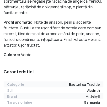
sortimentului se regăseşte rădăcină de angelică, fenicul,
pătrunjel, rădăcină de obligeană şi isop, o plantă din
familia mentei.
Profil aromatic:
Note de anason, pelin şi accente
fructate. Gustul este uşor diferit de notele care compun
mirosul, fiind dominat de arome amărui de pelin, anason,
fenicul şi condimente înţepătoare. Finish-ul este vibrant,
arzător, uşor fructat.
Culoare:
Verde.
Caracteristici
Categorie
Bauturi cu Traditie
Stil
Absinth
Brand
Mr Jekyll
Tara de origine
Germania