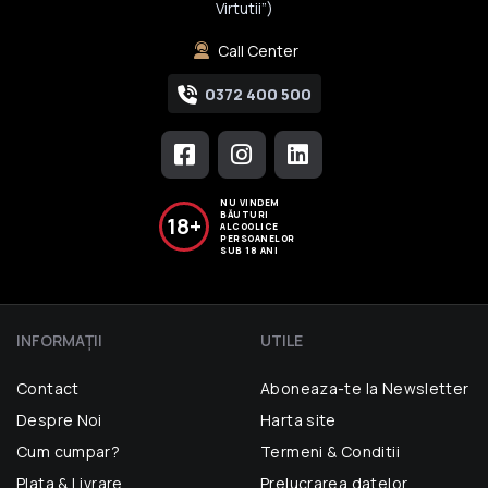
Virtutii”)
Call Center
0372 400 500
NU VINDEM
BĂUTURI
18+
ALCOOLICE
PERSOANELOR
SUB 18 ANI
INFORMAŢII
UTILE
Contact
Aboneaza-te la Newsletter
Despre Noi
Harta site
Cum cumpar?
Termeni & Conditii
Plata & Livrare
Prelucrarea datelor