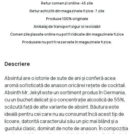
Retur comenzi online: 45 zile
Retur achizitii din magazinele fizice: 7 zile
Produse 100% originale
Ambalaj de transport sigur si reciclabil
Comenzile plasate online nu pot fi ridicate din magazinele fizice
Produsele nu pot fi rezervate în magazinele fizice.
Descriere
Absintul are o istorie de sute de ani şi conferă acea
aromă sofisticată de anason oricărei reţete de cocktail.
Absinth Mr. Jekyll este un sortiment produs în Germania,
cu un buchet delicat şi o concentraţie alcoolică de 55%,
scăzută faţă de alte variante de absint. Băutura este
ideală pentru cei care nu au consumat încă acest tip de
licoare, datorită caracterului său un pic mai blând şi a
gustului clasic, dominat de note de anason. În compoziţia