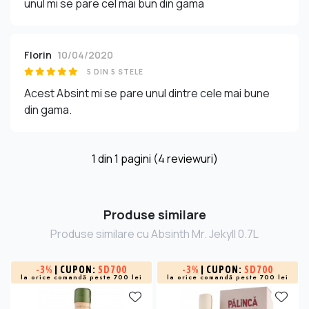
unul mi se pare cel mai bun din gama
Florin
10/04/2020
5 DIN 5 STELE
Acest Absint mi se pare unul dintre cele mai bune
din gama.
1
din
1
pagini (4 reviewuri)
Produse similare
Produse similare cu Absinth Mr. Jekyll 0.7L
-
3%
| CUPON:
SD700
-
3%
| CUPON:
SD700
la orice comandă peste 700 lei
la orice comandă peste 700 lei