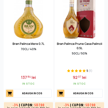
Bran Palinca Mere 0.7L
Bran Palinca Prune Casa Palincii
0.5L
70CL / 40%
50CL / 50%
5
(1)
137
lei
92
lei
84
07
IN STOC
IN STOC
ADAUGA IN COS
ADAUGA IN COS
-
3%
| CUPON:
SD700
-
3%
| CUPON:
SD700
la orice comandă peste 700 lei
la orice comandă peste 700 lei