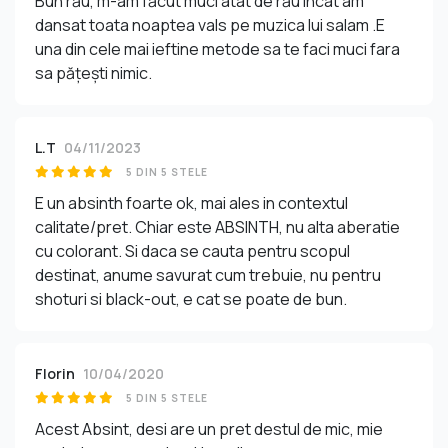
Bun rău, m-am făcut muci atât de rău încât am
dansat toata noaptea vals pe muzica lui salam .E
una din cele mai ieftine metode sa te faci muci fara
sa pățești nimic.
L.T
04/11/2023
5 DIN 5 STELE
E un absinth foarte ok, mai ales in contextul
calitate/pret. Chiar este ABSINTH, nu alta aberatie
cu colorant. Si daca se cauta pentru scopul
destinat, anume savurat cum trebuie, nu pentru
shoturi si black-out, e cat se poate de bun.
Florin
10/04/2020
5 DIN 5 STELE
Acest Absint, desi are un pret destul de mic, mie