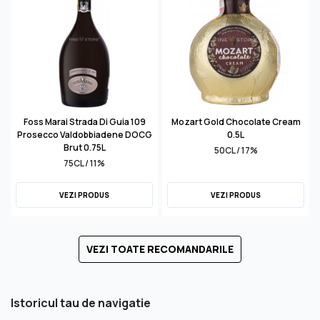
Foss Marai Strada Di Guia 109
Mozart Gold Chocolate Cream
Prosecco Valdobbiadene DOCG
0.5L
Brut 0.75L
50CL / 17%
75CL / 11%
VEZI PRODUS
VEZI PRODUS
VEZI TOATE RECOMANDARILE
Istoricul tau de navigatie