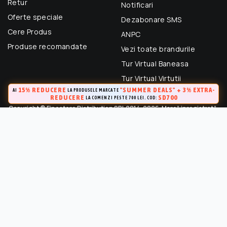
Retur
Notificari
Oferte speciale
Dezabonare SMS
Cere Produs
ANPC
Produse recomandate
Vezi toate brandurile
Tur Virtual Baneasa
Tur Virtual Virtutii
15% REDUCERE
"SUMMER DEALS" + 3% EXTRA-
AI
LA PRODUSELE MARCATE
REDUCERE
SD700
LA COMENZI PESTE 700 LEI. COD:
Copyright © Finestore Distribution SRL 2014-2026. Marcă inregistrată.
Toate drepturile rezervate.
FineStore este marca inregistrata a Finestore Distribution SRL