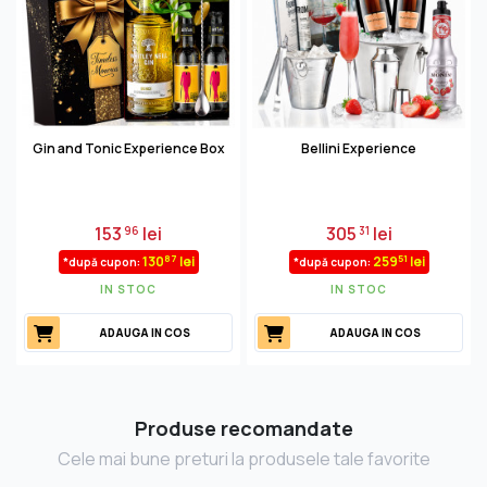
Gin and Tonic Experience Box
Bellini Experience
153
lei
305
lei
96
31
87
51
130
lei
259
lei
*după cupon:
*după cupon:
IN STOC
IN STOC
ADAUGA IN COS
ADAUGA IN COS
Produse recomandate
Cele mai bune preturi la produsele tale favorite