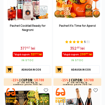
Pachet Cocktail Ready for
Pachet It's Time for Aperol
Negroni
5
(1)
377
lei
352
lei
67
81
02
89
321
lei
299
lei
*după cupon:
*după cupon:
IN STOC
IN STOC
ADAUGA IN COS
ADAUGA IN COS
-
15%
| CUPON:
SD700
-
15%
| CUPON:
SD700
și -3% EXTRA la
și -3% EXTRA la
comenzi peste 700 lei
comenzi peste 700 lei