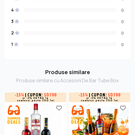
4
0
3
0
2
0
1
0
Produse similare
Produse similare cu Accesorii De Bar Tube Box
-
15%
| CUPON:
SD700
-
15%
| CUPON:
SD700
și -3% EXTRA la
și -3% EXTRA la
comenzi peste 700 lei
comenzi peste 700 lei