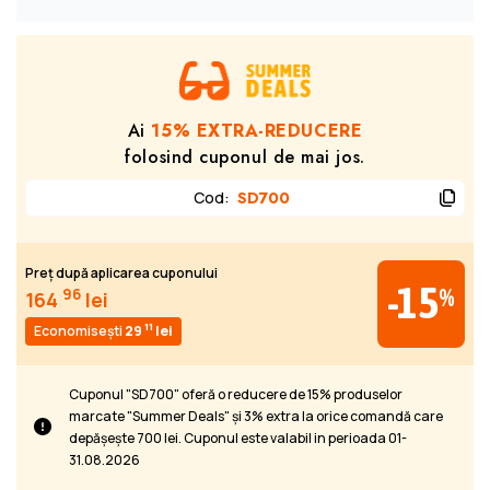
Ai
15% EXTRA-REDUCERE
folosind cuponul de mai jos.
Cod
:
SD700
Preț după aplicarea cuponului
-15
%
96
164
lei
11
Economisești
29
lei
Cuponul "SD700" oferă o reducere de 15% produselor
marcate "Summer Deals" și 3% extra la orice comandă care
depășește 700 lei. Cuponul este valabil in perioada 01-
31.08.2026