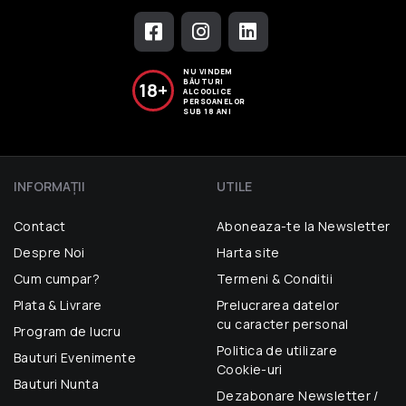
NU VINDEM
BĂUTURI
18+
ALCOOLICE
PERSOANELOR
SUB 18 ANI
INFORMAŢII
UTILE
Contact
Aboneaza-te la Newsletter
Despre Noi
Harta site
Cum cumpar?
Termeni & Conditii
Plata & Livrare
Prelucrarea datelor
cu caracter personal
Program de lucru
Politica de utilizare
Bauturi Evenimente
Cookie-uri
Bauturi Nunta
Dezabonare Newsletter /