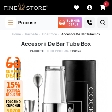
0
SUMMER
Produse
DEALS
Home
Pachete
FineStore
Accesorii De Bar Tube Box
Accesorii De Bar Tube Box
PACHETE
COD PRODUS:
TRU153
15%
EXTRA
REDUCERE
FOLOSIND
CUPONUL
SD700