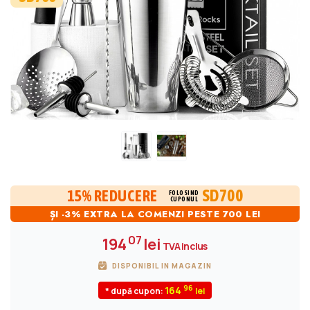
SD700
15% REDUCERE
FOLOSIND
CUPONUL
ȘI -3% EXTRA LA COMENZI PESTE 700 LEI
07
194
lei
TVA inclus
DISPONIBIL IN MAGAZIN
96
164
* după cupon: