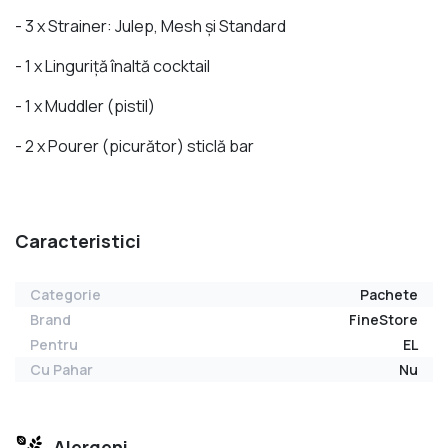
- 3 x Strainer: Julep, Mesh și Standard
- 1 x Linguriță înaltă cocktail
- 1 x Muddler (pistil)
- 2 x Pourer (picurător) sticlă bar
Caracteristici
Categorie
Pachete
Brand
FineStore
Pentru
EL
Cu Pahar
Nu
Alergeni