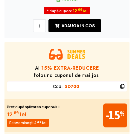
IN STOC
69
12
* după cupon:
ADAUGA IN COS
Ai
15% EXTRA-REDUCERE
folosind cuponul de mai jos.
Cod
:
SD700
Preț după aplicarea cuponului
-15
%
69
12
lei
24
Economisești
2
lei