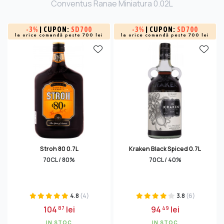
Conventus Ranae Miniatura 0.02L
-
3%
| CUPON:
SD700
-
3%
| CUPON:
SD700
la orice comandă peste 700 lei
la orice comandă peste 700 lei
Stroh 80 0.7L
Kraken Black Spiced 0.7L
70CL / 80%
70CL / 40%
4.8
(4)
3.8
(6)
104
lei
94
lei
87
49
IN STOC
IN STOC