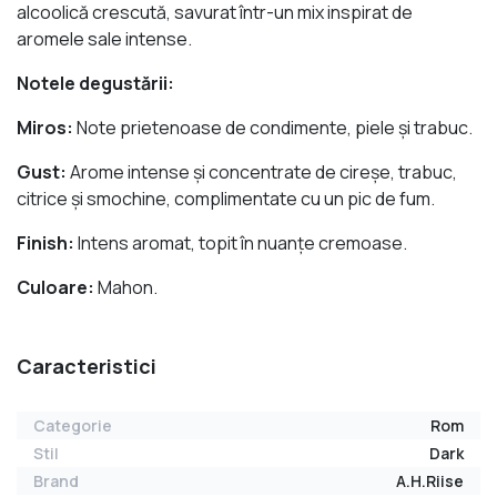
alcoolică crescută, savurat într-un mix inspirat de
aromele sale intense.
Notele degustării:
Miros:
Note prietenoase de condimente, piele şi trabuc.
Gust:
Arome intense și concentrate de cireşe, trabuc,
citrice și smochine, complimentate cu un pic de fum.
Finish:
Intens aromat, topit în nuanțe cremoase.
Culoare:
Mahon.
Caracteristici
Categorie
Rom
Stil
Dark
Brand
A.H.Riise