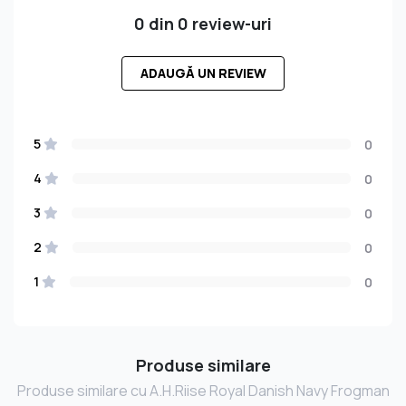
0 din 0 review-uri
ADAUGĂ UN REVIEW
5
0
4
0
3
0
2
0
1
0
Produse similare
Produse similare cu A.H.Riise Royal Danish Navy Frogman