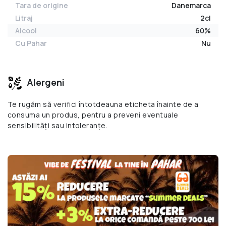
Tara de origine
Danemarca
Litraj
2cl
Alcool
60%
Cu Pahar
Nu
Alergeni
Te rugăm să verifici întotdeauna eticheta înainte de a
consuma un produs, pentru a preveni eventuale
sensibilități sau intoleranțe.