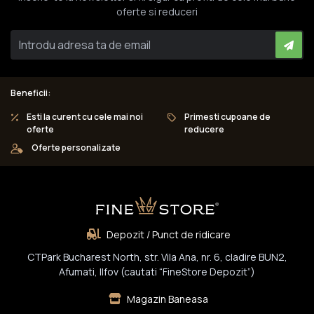
oferte si reduceri
Beneficii:
Esti la curent cu cele mai noi
Primesti cupoane de
oferte
reducere
Oferte personalizate
Depozit / Punct de ridicare
CTPark Bucharest North, str. Vila Ana, nr. 6, cladire BUN2,
Afumati, Ilfov (cautati “FineStore Depozit”)
Magazin Baneasa