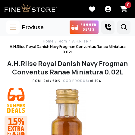
0
SUMMER
Produse
DEALS
Home
Rom
A.H.Riise
A.H.Riise Royal Danish Navy Frogman Conventus Ranae Miniatura
0.02L
A.H.Riise Royal Danish Navy Frogman
Conventus Ranae Miniatura 0.02L
ROM
2cl / 60%
COD PRODUS:
AH104
15%
EXTRA
REDUCERE