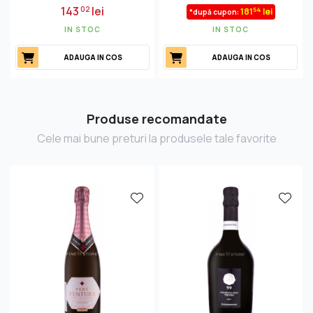
143
lei
02
54
181
lei
*după cupon:
IN STOC
IN STOC
ADAUGA IN COS
ADAUGA IN COS
Produse recomandate
Cele mai bune preturi la produsele tale favorite