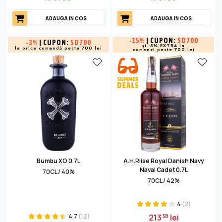
ADAUGA IN COS
ADAUGA IN COS
-
15%
| CUPON:
SD700
-
3%
| CUPON:
SD700
și -3% EXTRA la
la orice comandă peste 700 lei
comenzi peste 700 lei
Bumbu XO 0.7L
A.H.Riise Royal Danish Navy
Naval Cadet 0.7L
70CL / 40%
70CL / 42%
4
(2)
4.7
(12)
213
lei
58