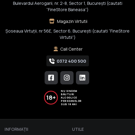
Bulevardul Aerogarii, nr. 2-8, Sector 1, Bucureşti (cautati
“FineStore Baneasa”)
Magazin Virtutii
Șoseaua Virtuții, nr 56E, Sector 6, București (cautati “FineStore
Virtutii”)
Call Center
0372 400 500
NU VINDEM
BĂUTURI
18+
ALCOOLICE
PERSOANELOR
SUB 18 ANI
INFORMAŢII
UTILE