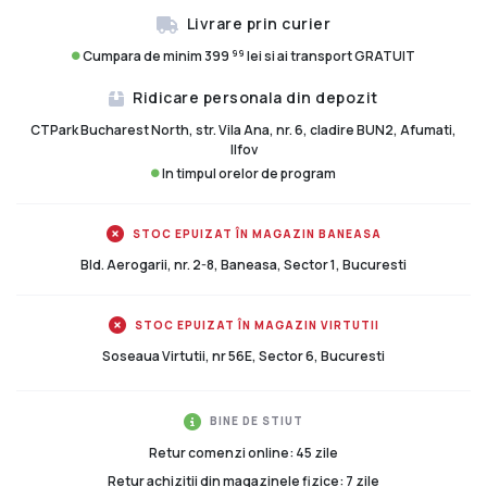
Livrare prin curier
99
Cumpara de minim 399
lei si ai transport GRATUIT
Ridicare personala din depozit
CTPark Bucharest North, str. Vila Ana, nr. 6, cladire BUN2, Afumati,
Ilfov
In timpul orelor de program
STOC EPUIZAT ÎN MAGAZIN BANEASA
Bld. Aerogarii, nr. 2-8, Baneasa, Sector 1, Bucuresti
STOC EPUIZAT ÎN MAGAZIN VIRTUTII
Soseaua Virtutii, nr 56E, Sector 6, Bucuresti
BINE DE STIUT
Retur comenzi online: 45 zile
Retur achizitii din magazinele fizice: 7 zile