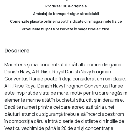
Produse 100% originale
Ambalaj de transport sigur si reciclabil
Comenzile plasate online nu pot fi ridicate din magazinele fizice
Produsele nu pot fi rezervate în magazinele fizice.
Descriere
Mai intens şi mai concentrat decât alte romuri din gama
Danish Navy, A.H. Riise Royal Danish Navy Frogman
Conventus Ranae poate fi deja considerat un rom clasic.
A.H. Riise Royal Danish Navy Frogman Conventus Ranae
este inspirat de viaţa pe mare, motiv pentru care regăsim
elemente marine atât în buchetul său, cât şi în denumire.
Dacă te numeri printre cei care apreciază tăria unei
băuturi, atunci cu siguranță trebuie să încerci acest rom
în compoziția căruia intră o serie de distilate din Indiile de
Vest cu vechimi de până la 20 de ani şi concentraţie