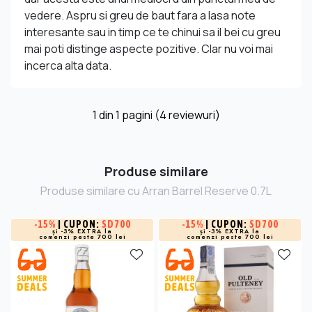
vedere. Aspru si greu de baut fara a lasa note
interesante sau in timp ce te chinui sa il bei cu greu
mai poti distinge aspecte pozitive. Clar nu voi mai
incerca alta data.
1
din
1
pagini (4 reviewuri)
Produse similare
Produse similare cu Arran Barrel Reserve 0.7L
-
15%
| CUPON:
SD700
-
15%
| CUPON:
SD700
și -3% EXTRA la
și -3% EXTRA la
comenzi peste 700 lei
comenzi peste 700 lei