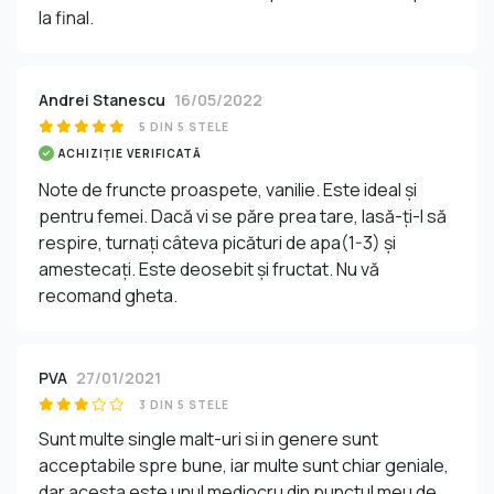
la final.
Andrei Stanescu
16/05/2022
5 DIN 5 STELE
ACHIZIȚIE VERIFICATĂ
Note de fruncte proaspete, vanilie. Este ideal și
pentru femei. Dacă vi se păre prea tare, lasă-ți-l să
respire, turnați câteva picături de apa(1-3) și
amestecați. Este deosebit și fructat. Nu vă
recomand gheta.
PVA
27/01/2021
3 DIN 5 STELE
Sunt multe single malt-uri si in genere sunt
acceptabile spre bune, iar multe sunt chiar geniale,
dar acesta este unul mediocru din punctul meu de