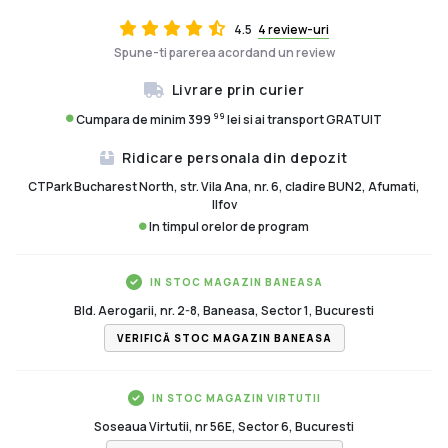
4.5
4 review-uri
Spune-ti parerea acordand un review
Livrare prin curier
99
Cumpara de minim 399
lei si ai transport GRATUIT
Ridicare personala din depozit
CTPark Bucharest North, str. Vila Ana, nr. 6, cladire BUN2, Afumati,
Ilfov
In timpul orelor de program
IN STOC MAGAZIN BANEASA
Bld. Aerogarii, nr. 2-8, Baneasa, Sector 1, Bucuresti
VERIFICĂ STOC MAGAZIN BANEASA
IN STOC MAGAZIN VIRTUTII
Soseaua Virtutii, nr 56E, Sector 6, Bucuresti