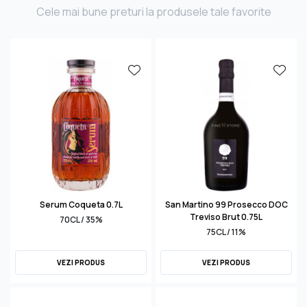
Cele mai bune preturi la produsele tale favorite
Serum Coqueta 0.7L
San Martino 99 Prosecco DOC
Treviso Brut 0.75L
70CL / 35%
75CL / 11%
VEZI PRODUS
VEZI PRODUS