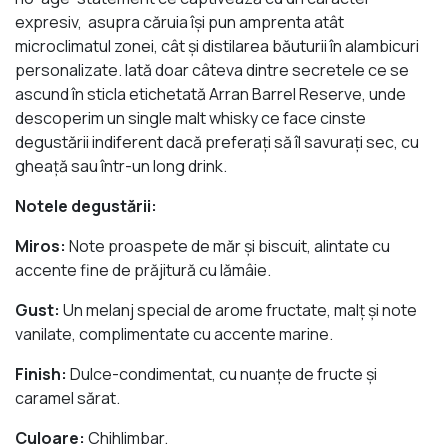
expresiv, asupra căruia îşi pun amprenta atât
microclimatul zonei, cât şi distilarea băuturii în alambicuri
personalizate. Iată doar câteva dintre secretele ce se
ascund în sticla etichetată Arran Barrel Reserve, unde
descoperim un single malt whisky ce face cinste
degustării indiferent dacă preferaţi să îl savuraţi sec, cu
gheaţă sau într-un long drink.
Notele degustării:
Miros:
Note proaspete de măr şi biscuit, alintate cu
accente fine de prăjitură cu lămâie.
Gust:
Un melanj special de arome fructate, malţ şi note
vanilate, complimentate cu accente marine.
Finish:
Dulce-condimentat, cu nuanţe de fructe şi
caramel sărat.
Culoare:
Chihlimbar.