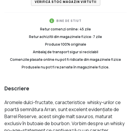
VERIFICĂ STOC MAGAZIN VIRTUTII
BINE DE STIUT
Retur comenzi online: 45 zile
Retur achizitii din magazinele fizice: 7 zile
Produse 100% originale
Ambalaj de transport sigur si reciclabil
Comenzile plasate online nu pot fi ridicate din magazinele fizice
Produsele nu pot fi rezervate în magazinele fizice.
Descriere
Aromele dulci-fructate, caracteristice whisky-urilor ce
poartă semnătura Arran, sunt excelent evidenţiate de
Barrel Reserve, acest single malt savuros, maturat
exclusiv în butoaie de bourbon. Vorbim despre un whisky
no-age-statement ce captivează cu un caracter