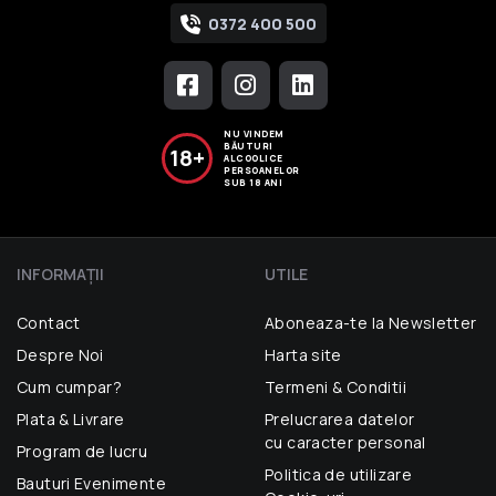
0372 400 500
NU VINDEM
BĂUTURI
18+
ALCOOLICE
PERSOANELOR
SUB 18 ANI
INFORMAŢII
UTILE
Contact
Aboneaza-te la Newsletter
Despre Noi
Harta site
Cum cumpar?
Termeni & Conditii
Plata & Livrare
Prelucrarea datelor
cu caracter personal
Program de lucru
Politica de utilizare
Bauturi Evenimente