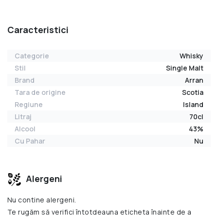
Caracteristici
Categorie
Whisky
Stil
Single Malt
Brand
Arran
Tara de origine
Scotia
Regiune
Island
Litraj
70cl
Alcool
43%
Cu Pahar
Nu
Alergeni
Nu contine alergeni.
Te rugăm să verifici întotdeauna eticheta înainte de a