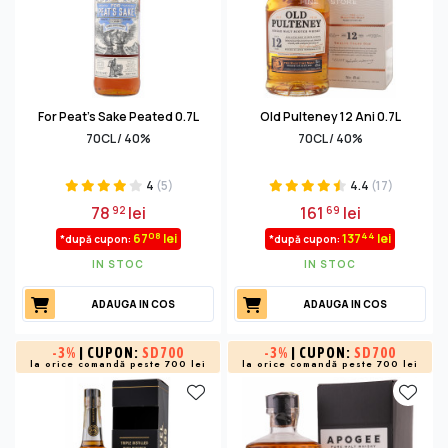
For Peat's Sake Peated 0.7L
Old Pulteney 12 Ani 0.7L
70CL / 40%
70CL / 40%
4
(5)
4.4
(17)
78
lei
161
lei
92
69
08
44
67
lei
137
lei
*după cupon:
*după cupon:
IN STOC
IN STOC
ADAUGA IN COS
ADAUGA IN COS
-
3%
| CUPON:
SD700
-
3%
| CUPON:
SD700
la orice comandă peste 700 lei
la orice comandă peste 700 lei