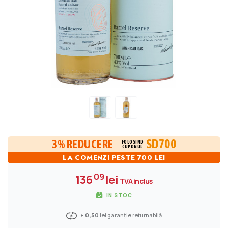
SD700
3% REDUCERE
FOLOSIND
CUPONUL
LA COMENZI PESTE 700 LEI
09
136
lei
TVA inclus
IN STOC
+ 0,50
lei garanție returnabilă