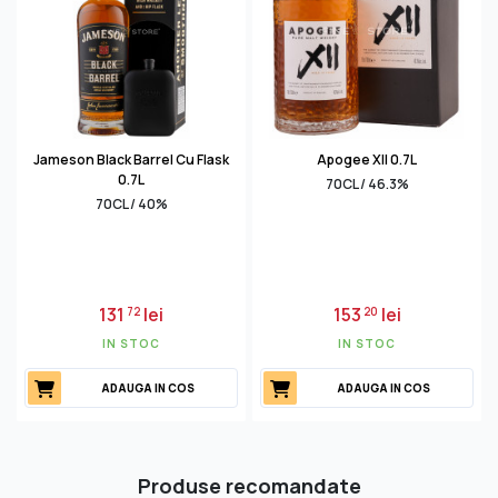
Jameson Black Barrel Cu Flask
Apogee XII 0.7L
0.7L
70CL / 46.3%
70CL / 40%
131
lei
153
lei
72
20
IN STOC
IN STOC
ADAUGA IN COS
ADAUGA IN COS
Produse recomandate