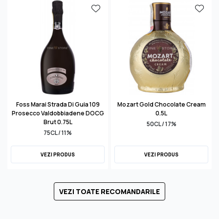
Foss Marai Strada Di Guia 109
Mozart Gold Chocolate Cream
Prosecco Valdobbiadene DOCG
0.5L
Brut 0.75L
50CL / 17%
75CL / 11%
VEZI PRODUS
VEZI PRODUS
VEZI TOATE RECOMANDARILE