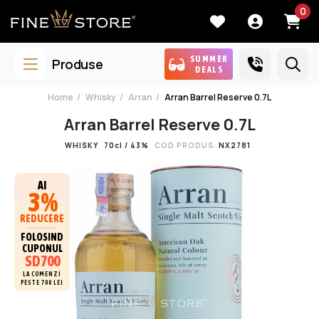
0
SUMMER
Produse
DEALS
Home
Whisky
Arran
Arran Barrel Reserve 0.7L
Arran Barrel Reserve 0.7L
WHISKY
70cl / 43%
COD PRODUS:
NX2781
AI
3%
REDUCERE
FOLOSIND
CUPONUL
SD700
LA COMENZI
PESTE 700 LEI