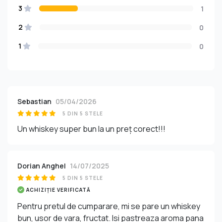
3
1
2
0
1
0
Sebastian
05/04/2026
5 DIN 5 STELE
Un whiskey super bun la un preț corect!!!
Dorian Anghel
14/07/2025
5 DIN 5 STELE
ACHIZIȚIE VERIFICATĂ
Pentru pretul de cumparare, mi se pare un whiskey
bun, usor de vara, fructat. Isi pastreaza aroma pana