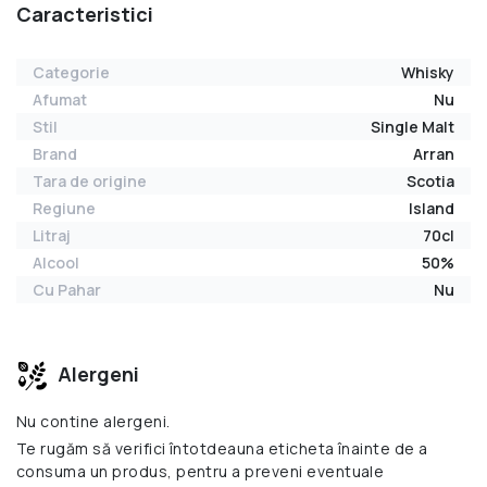
Caracteristici
Categorie
Whisky
Afumat
Nu
Stil
Single Malt
Brand
Arran
Tara de origine
Scotia
Regiune
Island
Litraj
70cl
Alcool
50%
Cu Pahar
Nu
Alergeni
Nu contine alergeni.
Te rugăm să verifici întotdeauna eticheta înainte de a
consuma un produs, pentru a preveni eventuale