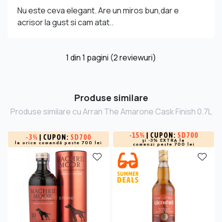
Nu este ceva elegant. Are un miros bun,dar e
acrisor la gust si cam atat..
1
din
1
pagini (2 reviewuri)
Produse similare
Produse similare cu Arran The Amarone Cask Finish 0.7L
-
15%
| CUPON:
SD700
-
3%
| CUPON:
SD700
și -3% EXTRA la
la orice comandă peste 700 lei
comenzi peste 700 lei