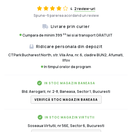
4
2 review-uri
Spune-ti parerea acordand un review
Livrare prin curier
99
Cumpara de minim 399
lei si ai transport GRATUIT
Ridicare personala din depozit
CTPark Bucharest North, str. Vila Ana, nr. 6, cladire BUN2, Afumati,
Ilfov
In timpul orelor de program
IN STOC MAGAZIN BANEASA
Bld. Aerogarii, nr. 2-8, Baneasa, Sector 1, Bucuresti
VERIFICĂ STOC MAGAZIN BANEASA
IN STOC MAGAZIN VIRTUTII
Soseaua Virtutii, nr 56E, Sector 6, Bucuresti