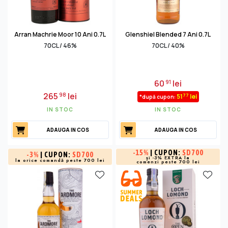
Arran Machrie Moor 10 Ani 0.7L
Glenshiel Blended 7 Ani 0.7L
70CL / 46%
70CL / 40%
60
lei
91
265
lei
98
77
51
lei
*după cupon:
IN STOC
IN STOC
ADAUGA IN COS
ADAUGA IN COS
-
15%
| CUPON:
SD700
-
3%
| CUPON:
SD700
și -3% EXTRA la
la orice comandă peste 700 lei
comenzi peste 700 lei