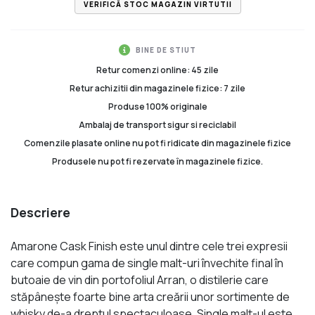
VERIFICĂ STOC MAGAZIN VIRTUTII
BINE DE STIUT
Retur comenzi online: 45 zile
Retur achizitii din magazinele fizice: 7 zile
Produse 100% originale
Ambalaj de transport sigur si reciclabil
Comenzile plasate online nu pot fi ridicate din magazinele fizice
Produsele nu pot fi rezervate în magazinele fizice.
Descriere
Amarone Cask Finish este unul dintre cele trei expresii
care compun gama de single malt-uri învechite final în
butoaie de vin din portofoliul Arran, o distilerie care
stăpâneşte foarte bine arta creării unor sortimente de
whisky de-a dreptul spectaculoase. Single malt-ul este