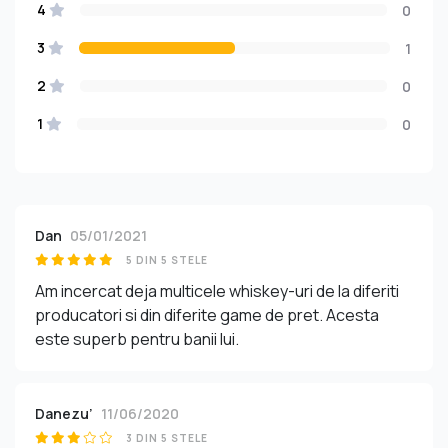
4
0
3
1
2
0
1
0
Dan
05/01/2021
5 DIN 5 STELE
Am incercat deja multicele whiskey-uri de la diferiti
producatori si din diferite game de pret. Acesta
este superb pentru banii lui.
Danezu’
11/06/2020
3 DIN 5 STELE