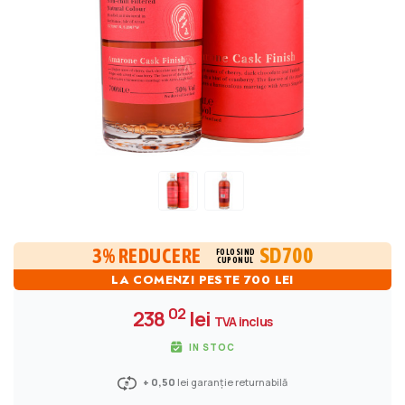
SD700
3% REDUCERE
FOLOSIND
CUPONUL
LA COMENZI PESTE 700 LEI
02
238
lei
TVA inclus
IN STOC
+ 0,50
lei garanție returnabilă