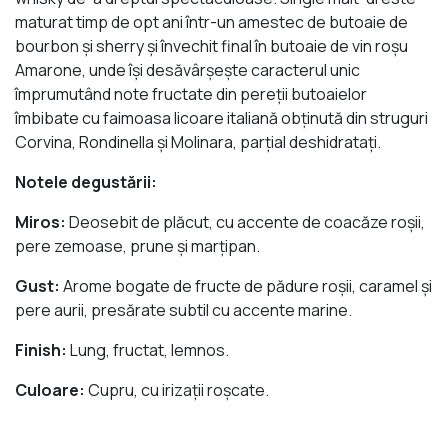
maturat timp de opt ani într-un amestec de butoaie de
bourbon şi sherry şi învechit final în butoaie de vin roşu
Amarone, unde îşi desăvârşeşte caracterul unic
împrumutând note fructate din pereţii butoaielor
îmbibate cu faimoasa licoare italiană obţinută din struguri
Corvina, Rondinella şi Molinara, parţial deshidrataţi.
Notele degustării:
Miros:
Deosebit de plăcut, cu accente de coacăze roşii,
pere zemoase, prune şi marţipan.
Gust:
Arome bogate de fructe de pădure roşii, caramel şi
pere aurii, presărate subtil cu accente marine.
Finish:
Lung, fructat, lemnos.
Culoare:
Cupru, cu irizaţii roşcate.