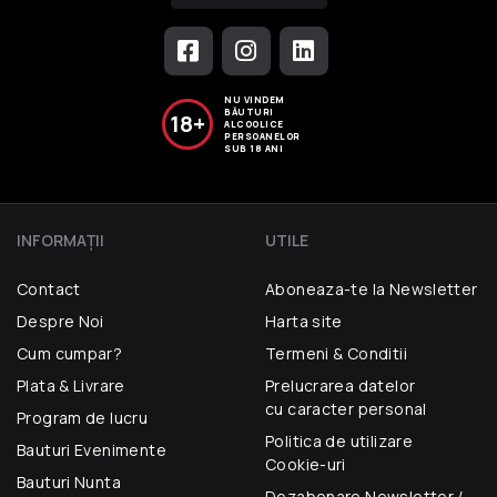
NU VINDEM
BĂUTURI
18+
ALCOOLICE
PERSOANELOR
SUB 18 ANI
INFORMAŢII
UTILE
Contact
Aboneaza-te la Newsletter
Despre Noi
Harta site
Cum cumpar?
Termeni & Conditii
Plata & Livrare
Prelucrarea datelor
cu caracter personal
Program de lucru
Politica de utilizare
Bauturi Evenimente
Cookie-uri
Bauturi Nunta
Dezabonare Newsletter /