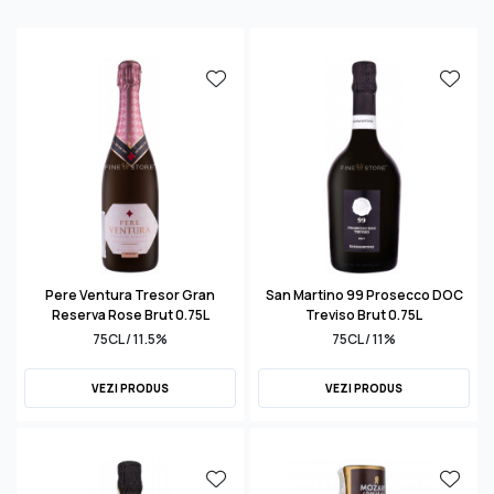
Pere Ventura Tresor Gran
San Martino 99 Prosecco DOC
Reserva Rose Brut 0.75L
Treviso Brut 0.75L
75CL / 11.5%
75CL / 11%
VEZI PRODUS
VEZI PRODUS