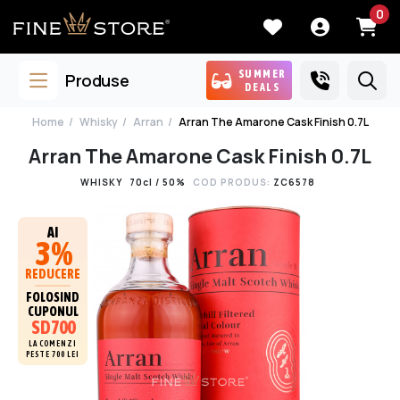
0
SUMMER
Produse
DEALS
Home
Whisky
Arran
Arran The Amarone Cask Finish 0.7L
Arran The Amarone Cask Finish 0.7L
WHISKY
70cl / 50%
COD PRODUS:
ZC6578
AI
3%
REDUCERE
FOLOSIND
CUPONUL
SD700
LA COMENZI
PESTE 700 LEI