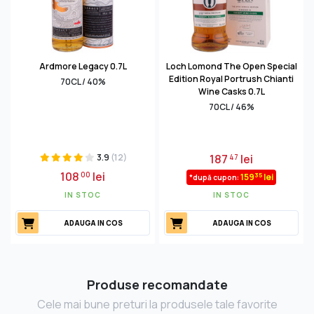
Ardmore Legacy 0.7L
Loch Lomond The Open Special
Edition Royal Portrush Chianti
70CL / 40%
Wine Casks 0.7L
70CL / 46%
3.9
(12)
187
lei
47
108
lei
00
35
159
lei
*după cupon:
IN STOC
IN STOC
ADAUGA IN COS
ADAUGA IN COS
Produse recomandate
Cele mai bune preturi la produsele tale favorite