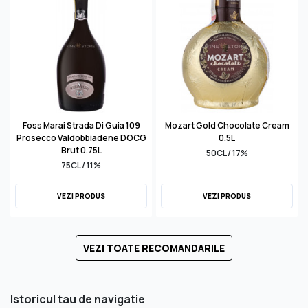
Foss Marai Strada Di Guia 109
Mozart Gold Chocolate Cream
Prosecco Valdobbiadene DOCG
0.5L
Brut 0.75L
50CL / 17%
75CL / 11%
VEZI PRODUS
VEZI PRODUS
VEZI TOATE RECOMANDARILE
Istoricul tau de navigatie