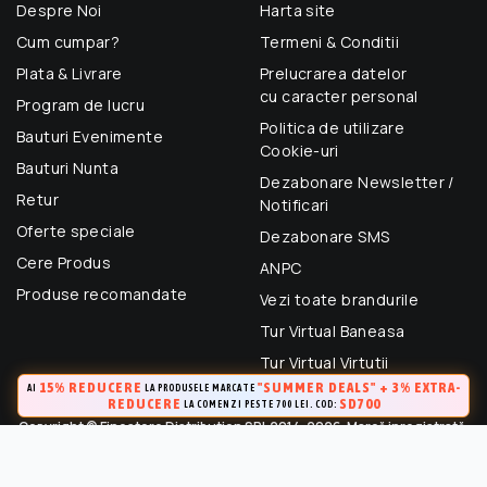
Despre Noi
Harta site
Cum cumpar?
Termeni & Conditii
Plata & Livrare
Prelucrarea datelor
cu caracter personal
Program de lucru
Politica de utilizare
Bauturi Evenimente
Cookie-uri
Bauturi Nunta
Dezabonare Newsletter /
Retur
Notificari
Oferte speciale
Dezabonare SMS
Cere Produs
ANPC
Produse recomandate
Vezi toate brandurile
Tur Virtual Baneasa
Tur Virtual Virtutii
15% REDUCERE
"SUMMER DEALS" + 3% EXTRA-
AI
LA PRODUSELE MARCATE
REDUCERE
SD700
LA COMENZI PESTE 700 LEI. COD:
Copyright © Finestore Distribution SRL 2014-2026. Marcă inregistrată.
Toate drepturile rezervate.