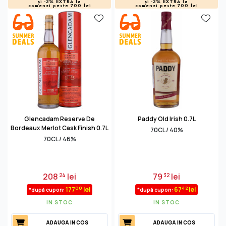
și -3% EXTRA la
și -3% EXTRA la
comenzi peste 700 lei
comenzi peste 700 lei
Glencadam Reserve De
Paddy Old Irish 0.7L
Bordeaux Merlot Cask Finish 0.7L
70CL / 40%
70CL / 46%
208
lei
79
lei
24
32
00
42
177
lei
67
lei
*după cupon:
*după cupon:
IN STOC
IN STOC
ADAUGA IN COS
ADAUGA IN COS