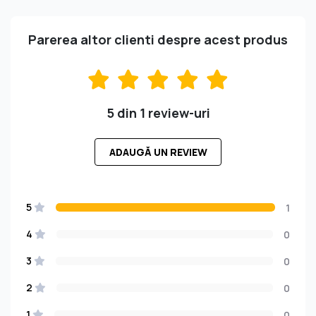
Parerea altor clienti despre acest produs
5 din 1 review-uri
ADAUGĂ UN REVIEW
5
1
4
0
3
0
2
0
1
0