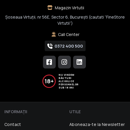
Magazin Virtutii
Șoseaua Virtuții, nr 56E, Sector 6, București (cautati “FineStore
Virtutii”)
Call Center
0372 400 500
NU VINDEM
BĂUTURI
18+
ALCOOLICE
PERSOANELOR
SUB 18 ANI
INFORMAŢII
UTILE
Contact
Aboneaza-te la Newsletter