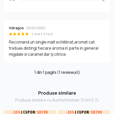
Hdragos
12/07/2021
5 DIN 5 STELE
Recomand,un single malt echilibrat,aromat cat
trebuie,distingi fiecare aroma in parte in general
migdale si caramel dar și citrice.
1
din
1
pagini (1 reviewuri)
Produse similare
Produse similare cu Auchentoshan 12 Ani 0.7L
-
15%
| CUPON:
SD700
-
15%
| CUPON:
SD700