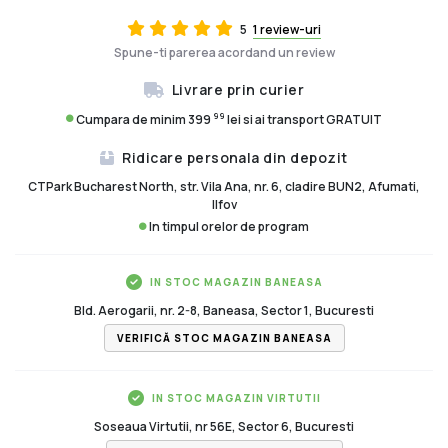
5
1 review-uri
Spune-ti parerea acordand un review
Livrare prin curier
99
Cumpara de minim 399
lei si ai transport GRATUIT
Ridicare personala din depozit
CTPark Bucharest North, str. Vila Ana, nr. 6, cladire BUN2, Afumati,
Ilfov
In timpul orelor de program
IN STOC MAGAZIN BANEASA
Bld. Aerogarii, nr. 2-8, Baneasa, Sector 1, Bucuresti
VERIFICĂ STOC MAGAZIN BANEASA
IN STOC MAGAZIN VIRTUTII
Soseaua Virtutii, nr 56E, Sector 6, Bucuresti