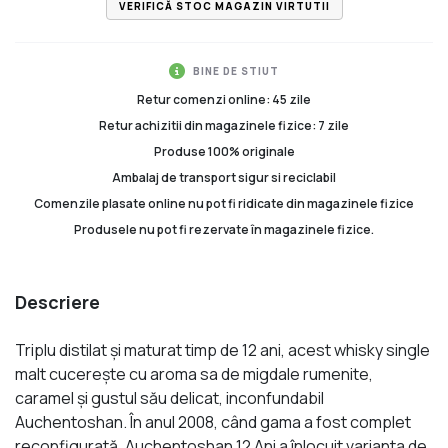
VERIFICĂ STOC MAGAZIN VIRTUTII
BINE DE STIUT
Retur comenzi online: 45 zile
Retur achizitii din magazinele fizice: 7 zile
Produse 100% originale
Ambalaj de transport sigur si reciclabil
Comenzile plasate online nu pot fi ridicate din magazinele fizice
Produsele nu pot fi rezervate în magazinele fizice.
Descriere
Triplu distilat şi maturat timp de 12 ani, acest whisky single
malt cucereşte cu aroma sa de migdale rumenite,
caramel şi gustul său delicat, inconfundabil
Auchentoshan. În anul 2008, când gama a fost complet
reconfigurată, Auchentoshan 12 Ani a înlocuit varianta de