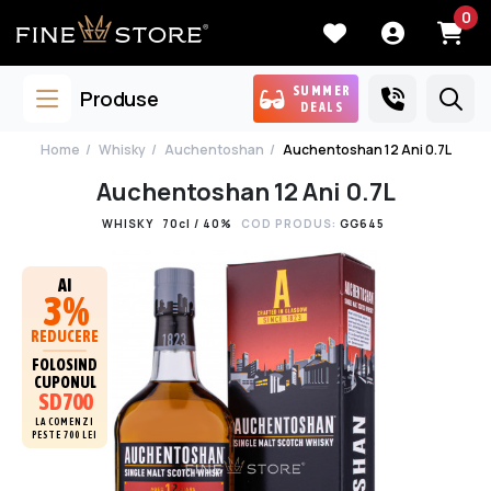
0
SUMMER
Produse
DEALS
Home
Whisky
Auchentoshan
Auchentoshan 12 Ani 0.7L
Auchentoshan 12 Ani 0.7L
WHISKY
70cl / 40%
COD PRODUS:
GG645
AI
3%
REDUCERE
FOLOSIND
CUPONUL
SD700
LA COMENZI
PESTE 700 LEI