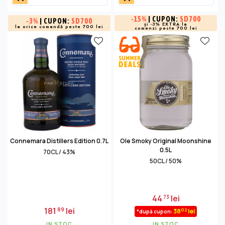
-
15%
| CUPON:
SD700
-
3%
| CUPON:
SD700
și -3% EXTRA la
la orice comandă peste 700 lei
comenzi peste 700 lei
Connemara Distillers Edition 0.7L
Ole Smoky Original Moonshine
0.5L
70CL / 43%
50CL / 50%
44
lei
73
181
lei
89
02
38
lei
*după cupon:
IN STOC
IN STOC