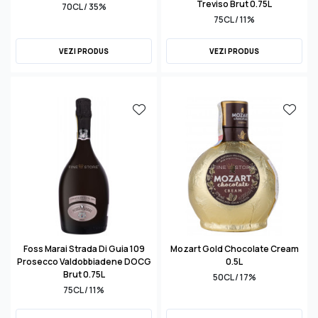
Treviso Brut 0.75L
70CL / 35%
75CL / 11%
VEZI PRODUS
VEZI PRODUS
Foss Marai Strada Di Guia 109
Mozart Gold Chocolate Cream
Prosecco Valdobbiadene DOCG
0.5L
Brut 0.75L
50CL / 17%
75CL / 11%