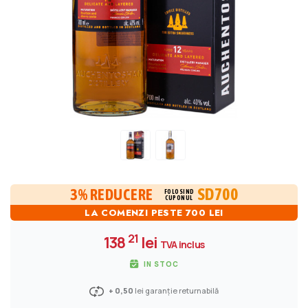
SD700
3% REDUCERE
FOLOSIND
CUPONUL
LA COMENZI PESTE 700 LEI
21
138
lei
TVA inclus
IN STOC
+ 0,50
lei garanție returnabilă