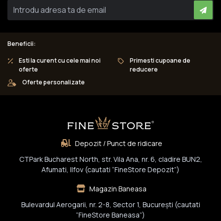
Beneficii:
Esti la curent cu cele mai noi
Primesti cupoane de
oferte
reducere
Oferte personalizate
Depozit / Punct de ridicare
CTPark Bucharest North, str. Vila Ana, nr. 6, cladire BUN2,
Afumati, Ilfov (cautati “FineStore Depozit”)
Magazin Baneasa
Bulevardul Aerogarii, nr. 2-8, Sector 1, Bucureşti (cautati
“FineStore Baneasa”)