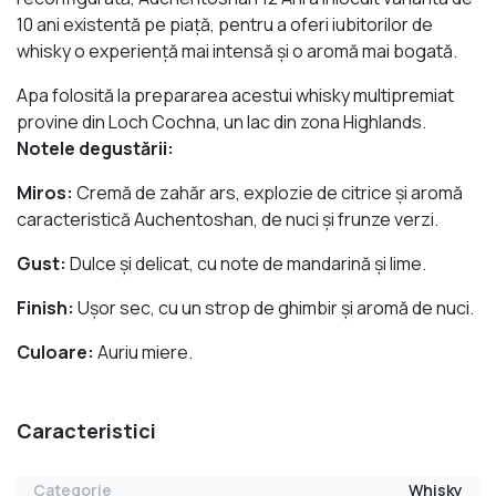
10 ani existentă pe piaţă, pentru a oferi iubitorilor de
whisky o experienţă mai intensă şi o aromă mai bogată.
Apa folosită la prepararea acestui whisky multipremiat
provine din Loch Cochna, un lac din zona Highlands.
Notele degustării:
Miros:
Cremă de zahăr ars, explozie de citrice şi aromă
caracteristică Auchentoshan, de nuci şi frunze verzi.
Gust:
Dulce şi delicat, cu note de mandarină şi lime.
Finish:
Uşor sec, cu un strop de ghimbir şi aromă de nuci.
Culoare:
Auriu miere.
Caracteristici
Categorie
Whisky