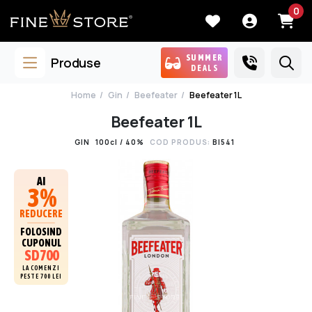
0
SUMMER
Produse
DEALS
Home
Gin
Beefeater
Beefeater 1L
Beefeater 1L
GIN
100cl / 40%
COD PRODUS:
BI541
AI
3%
REDUCERE
FOLOSIND
CUPONUL
SD700
LA COMENZI
PESTE 700 LEI