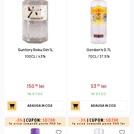
Suntory Roku Gin 1L
Gordon's 0.7L
100CL / 43%
70CL / 37.5%
150
lei
53
lei
55
91
IN STOC
IN STOC
ADAUGA IN COS
ADAUGA IN COS
-
3%
| CUPON:
SD700
-
3%
| CUPON:
SD700
la orice comandă peste 700 lei
la orice comandă peste 700 lei