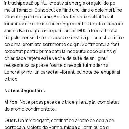
întruchipează spiritul creativ şi energia oraşului de pe
malul Tamisei. Cunoscut ca fiind unul dintre cele mai bine
vândute ginuri din lume, Beefeater este distilat în stil
londonez din cele mai bune ingrediente. Reţeta scrisă de
James Burrough la începutul anilor 1800 a trecut testul
timpului, reuşind să se claseze şi astăzi pe primul loc între
cele mai premiate sortimente de gin. Sortimentul a fost
exportat pentru prima dată la începutul secolului XX și
chiar dacă reţeta este veche de sute de ani, ginul
reuşeşte să capteze foarte bine spiritul modern al
Londrei printr-un caracter vibrant, cu note de ienupăr şi
citrice.
Notele degustării:
Miros:
Note proaspete de citrice şi ienupăr, completat
de arome condimentate.
Gust:
Un mix elegant, dominat de arome de coajă de
portocală, violete de Parma, migdale, lemn dulce şi