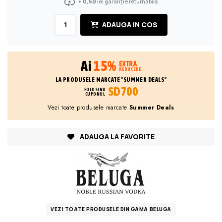
+ 0,50
lei garanție returnabilă
ADAUGA IN COS
Ai
15%
EXTRA
REDUCERE
LA PRODUSELE MARCATE "SUMMER DEALS"
SD700
FOLOSIND
CUPONUL
Vezi toate produsele marcate
Summer Deals
ADAUGA LA FAVORITE
VEZI TOATE PRODUSELE DIN GAMA BELUGA