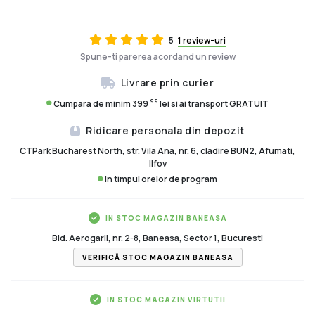
5
1 review-uri
Spune-ti parerea acordand un review
Livrare prin curier
99
Cumpara de minim 399
lei si ai transport GRATUIT
Ridicare personala din depozit
CTPark Bucharest North, str. Vila Ana, nr. 6, cladire BUN2, Afumati,
Ilfov
In timpul orelor de program
IN STOC MAGAZIN BANEASA
Bld. Aerogarii, nr. 2-8, Baneasa, Sector 1, Bucuresti
VERIFICĂ STOC MAGAZIN BANEASA
IN STOC MAGAZIN VIRTUTII