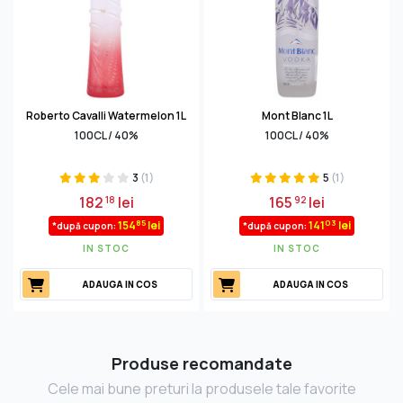
Roberto Cavalli Watermelon 1L
Mont Blanc 1L
100CL / 40%
100CL / 40%
3
(1)
5
(1)
182
lei
165
lei
18
92
85
03
154
lei
141
lei
*după cupon:
*după cupon:
IN STOC
IN STOC
ADAUGA IN COS
ADAUGA IN COS
Produse recomandate
Cele mai bune preturi la produsele tale favorite