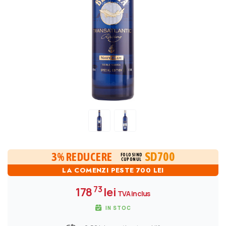
SD700
3% REDUCERE
FOLOSIND
CUPONUL
LA COMENZI PESTE 700 LEI
73
178
lei
TVA inclus
IN STOC