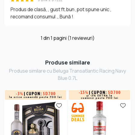
Produs de clasă, , gust ft.bun ,pot spune unic ,
recomand consumul ., Bună !
1
din
1
pagini (1 reviewuri)
Produse similare
Produse similare cu Beluga Transatlantic Racing Navy
Blue 0.7L
-
15%
| CUPON:
SD700
-
3%
| CUPON:
SD700
și -3% EXTRA la
la orice comandă peste 700 lei
comenzi peste 700 lei