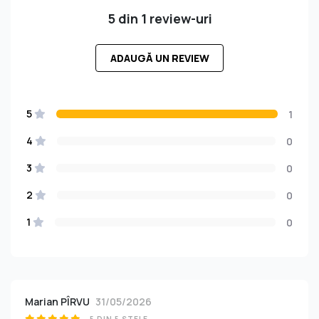
5 din 1 review-uri
ADAUGĂ UN REVIEW
5
1
4
0
3
0
2
0
1
0
Marian PÎRVU
31/05/2026
5 DIN 5 STELE