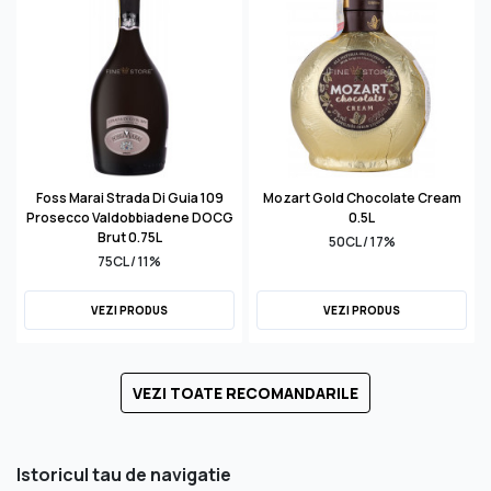
Foss Marai Strada Di Guia 109
Mozart Gold Chocolate Cream
Prosecco Valdobbiadene DOCG
0.5L
Brut 0.75L
50CL / 17%
75CL / 11%
VEZI PRODUS
VEZI PRODUS
VEZI TOATE RECOMANDARILE
Istoricul tau de navigatie