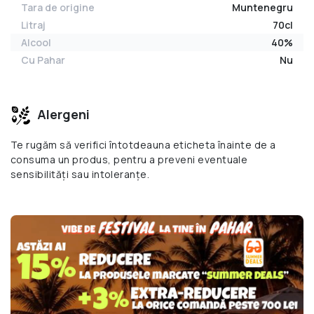
Tara de origine
Muntenegru
Litraj
70cl
Alcool
40%
Cu Pahar
Nu
Alergeni
Te rugăm să verifici întotdeauna eticheta înainte de a
consuma un produs, pentru a preveni eventuale
sensibilități sau intoleranțe.