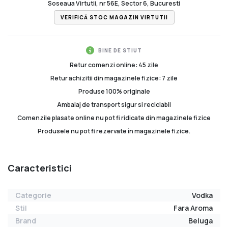
Soseaua Virtutii, nr 56E, Sector 6, Bucuresti
VERIFICĂ STOC MAGAZIN VIRTUTII
BINE DE STIUT
Retur comenzi online: 45 zile
Retur achizitii din magazinele fizice: 7 zile
Produse 100% originale
Ambalaj de transport sigur si reciclabil
Comenzile plasate online nu pot fi ridicate din magazinele fizice
Produsele nu pot fi rezervate în magazinele fizice.
Caracteristici
Categorie
Vodka
Stil
Fara Aroma
Brand
Beluga