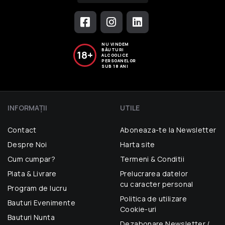
NU VINDEM
BĂUTURI
18+
ALCOOLICE
PERSOANELOR
SUB 18 ANI
INFORMAŢII
UTILE
Contact
Aboneaza-te la Newsletter
Despre Noi
Harta site
Cum cumpar?
Termeni & Conditii
Plata & Livrare
Prelucrarea datelor
cu caracter personal
Program de lucru
Politica de utilizare
Bauturi Evenimente
Cookie-uri
Bauturi Nunta
Dezabonare Newsletter /