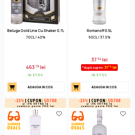
Beluga Gold Line Cu Shaker 0.7L
Romanoff 0.5L
70CL / 40%
50CL / 37.5%
37
lei
34
463
lei
79
74
31
lei
*după cupon:
IN STOC
IN STOC
ADAUGA IN COS
ADAUGA IN COS
-
15%
| CUPON:
SD700
-
15%
| CUPON:
SD700
și -3% EXTRA la
și -3% EXTRA la
comenzi peste 700 lei
comenzi peste 700 lei