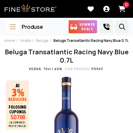
0
SUMMER
Produse
DEALS
Home
Vodka
Beluga
Beluga Transatlantic Racing Navy Blue 0.7L
Beluga Transatlantic Racing Navy Blue
0.7L
VODKA
70cl / 40%
COD PRODUS:
PD503
AI
3%
REDUCERE
FOLOSIND
CUPONUL
SD700
LA COMENZI
PESTE 700 LEI