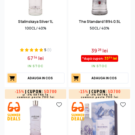
Stalinskaya Silver 1L
The Standard 1894 0.5L
100CL / 40%
50CL / 40%
5
(1)
39
lei
28
67
lei
54
39
33
lei
*după cupon:
IN STOC
IN STOC
ADAUGA IN COS
ADAUGA IN COS
-
15%
| CUPON:
SD700
-
15%
| CUPON:
SD700
și -3% EXTRA la
și -3% EXTRA la
comenzi peste 700 lei
comenzi peste 700 lei