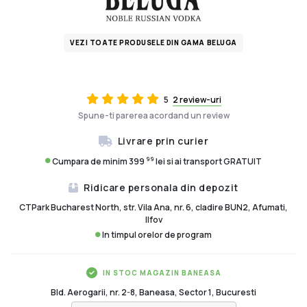
VEZI TOATE PRODUSELE DIN GAMA BELUGA
5
2 review-uri
Spune-ti parerea acordand un review
Livrare prin curier
99
Cumpara de minim 399
lei si ai transport GRATUIT
Ridicare personala din depozit
CTPark Bucharest North, str. Vila Ana, nr. 6, cladire BUN2, Afumati,
Ilfov
In timpul orelor de program
IN STOC MAGAZIN BANEASA
Bld. Aerogarii, nr. 2-8, Baneasa, Sector 1, Bucuresti