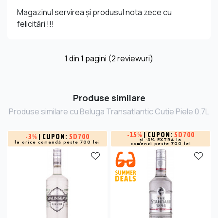
Magazinul servirea și produsul nota zece cu
felicitări !!!
1
din
1
pagini (2 reviewuri)
Produse similare
Produse similare cu Beluga Transatlantic Cutie Piele 0.7L
-
15%
| CUPON:
SD700
-
3%
| CUPON:
SD700
și -3% EXTRA la
la orice comandă peste 700 lei
comenzi peste 700 lei