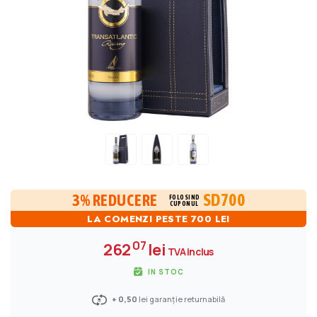
SD700
3% REDUCERE
FOLOSIND
CUPONUL
LA COMENZI PESTE 700 LEI
07
262
lei
TVA inclus
IN STOC
+ 0,50
lei garanție returnabilă