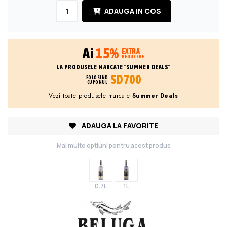
ADAUGA IN COS
Ai
15%
EXTRA
REDUCERE
LA PRODUSELE MARCATE "SUMMER DEALS"
SD700
FOLOSIND
CUPONUL
Vezi toate produsele marcate
Summer Deals
ADAUGA LA FAVORITE
Mai multe optiuni pentru acest produs
0.7L
1L