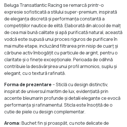
Beluga Transatlantic Racing se remarcă printr-o
expresie sofisticată a stilului super-premium, inspirată
de eleganța discretă și performanța constantă a
competițiilor nautice de elită. Elaborată din alcool de malț
de cea mai bună calitate și apă purificată natural, această
vodcă este supusă unui proces riguros de purificare în
mai multe etape, incluzând filtrarea prin nisip de cuarț și
cărbune activ îmbogățit cu particule de argint, pentru o
claritate și o finețe excepționale. Perioada de odihnă
contribuie la desăvârșirea unui profil armonios, suplu și
elegant, cu o textură rafinată.
Forma de prezentare
– Sticlă cu design distinctiv,
inspirat de universul maritim de lux, evidențiată prin
accente bleumarin profunde și detalii elegante ce evocă
performanța și rafinamentul. Sticla este însoțită de o
cutie de piele cu design complementar.
Aroma:
Buchet fin și proaspăt, cu note delicate de