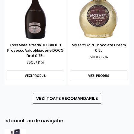
Foss Marai Strada Di Guia 109
Mozart Gold Chocolate Cream
Prosecco Valdobbiadene DOCG
0.5L
Brut 0.75L
50CL / 17%
75CL / 11%
VEZI PRODUS
VEZI PRODUS
VEZI TOATE RECOMANDARILE
Istoricul tau de navigatie