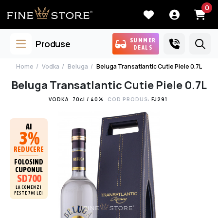
0
SUMMER
Produse
DEALS
Home
Vodka
Beluga
Beluga Transatlantic Cutie Piele 0.7L
Beluga Transatlantic Cutie Piele 0.7L
VODKA
70cl / 40%
COD PRODUS:
FJ291
AI
3%
REDUCERE
FOLOSIND
CUPONUL
SD700
LA COMENZI
PESTE 700 LEI