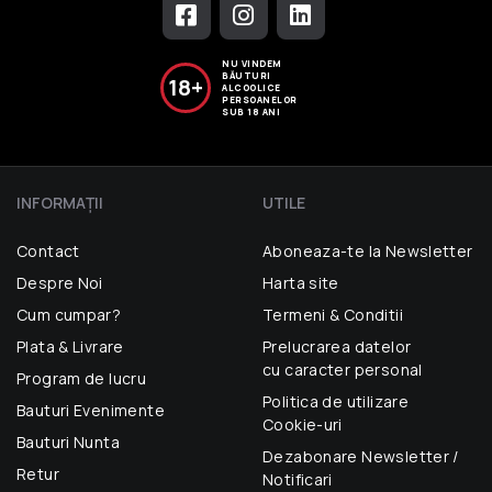
NU VINDEM
BĂUTURI
18+
ALCOOLICE
PERSOANELOR
SUB 18 ANI
INFORMAŢII
UTILE
Contact
Aboneaza-te la Newsletter
Despre Noi
Harta site
Cum cumpar?
Termeni & Conditii
Plata & Livrare
Prelucrarea datelor
cu caracter personal
Program de lucru
Politica de utilizare
Bauturi Evenimente
Cookie-uri
Bauturi Nunta
Dezabonare Newsletter /
Retur
Notificari