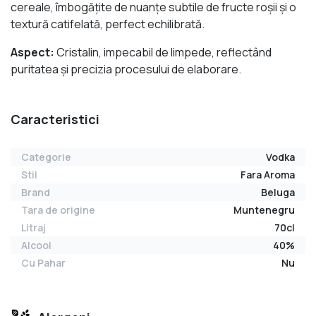
cereale, îmbogățite de nuanțe subtile de fructe roșii și o
textură catifelată, perfect echilibrată.
Aspect:
Cristalin, impecabil de limpede, reflectând
puritatea și precizia procesului de elaborare.
Caracteristici
Categorie
Vodka
Stil
Fara Aroma
Brand
Beluga
Tara de origine
Muntenegru
Litraj
70cl
Alcool
40%
Cu Pahar
Nu