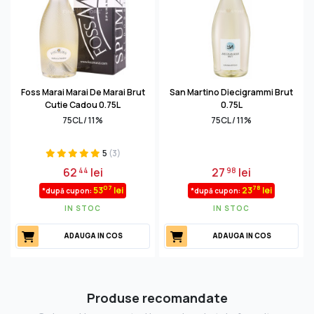
Foss Marai Marai De Marai Brut
San Martino Diecigrammi Brut
Cutie Cadou 0.75L
0.75L
75CL / 11%
75CL / 11%
5
(3)
62
lei
27
lei
44
98
07
78
53
lei
23
lei
*după cupon:
*după cupon:
IN STOC
IN STOC
ADAUGA IN COS
ADAUGA IN COS
Produse recomandate