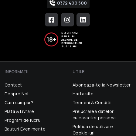
0372 400 500
NU VINDEM
BĂUTURI
18+
ALCOOLICE
PERSOANELOR
SUB 18 ANI
INFORMAŢII
UTILE
Contact
Aboneaza-te la Newsletter
Despre Noi
Harta site
Cum cumpar?
Termeni & Conditii
Plata & Livrare
Prelucrarea datelor
cu caracter personal
Program de lucru
Politica de utilizare
Bauturi Evenimente
Cookie-uri