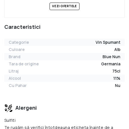
VEZI OFERTELE
Caracteristici
Categorie
Vin Spumant
Culoare
Alb
Brand
Blue Nun
Tara de origine
Germania
Litraj
75cl
Alcool
11%
Cu Pahar
Nu
Alergeni
Sulfiti
Te rugăm să verifici întotdeauna eticheta înainte de a