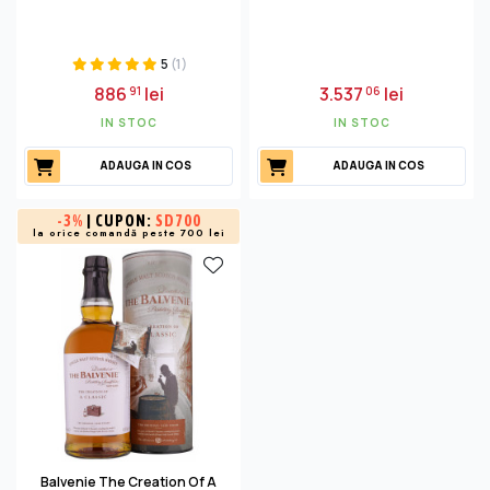
5
(1)
886
lei
3.537
lei
91
06
IN STOC
IN STOC
ADAUGA IN COS
ADAUGA IN COS
-
3%
| CUPON:
SD700
la orice comandă peste 700 lei
Balvenie The Creation Of A