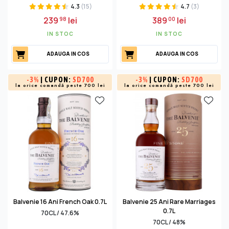
4.3
(15)
4.7
(3)
239
lei
389
lei
98
00
IN STOC
IN STOC
ADAUGA IN COS
ADAUGA IN COS
-
3%
| CUPON:
SD700
-
3%
| CUPON:
SD700
la orice comandă peste 700 lei
la orice comandă peste 700 lei
Balvenie 16 Ani French Oak 0.7L
Balvenie 25 Ani Rare Marriages
0.7L
70CL / 47.6%
70CL / 48%