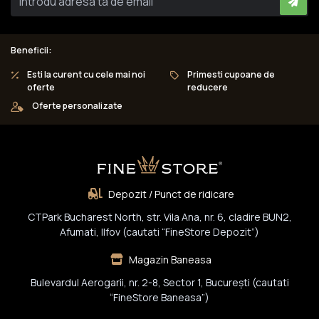
Beneficii:
Esti la curent cu cele mai noi
Primesti cupoane de
oferte
reducere
Oferte personalizate
Depozit / Punct de ridicare
CTPark Bucharest North, str. Vila Ana, nr. 6, cladire BUN2,
Afumati, Ilfov (cautati “FineStore Depozit”)
Magazin Baneasa
Bulevardul Aerogarii, nr. 2-8, Sector 1, Bucureşti (cautati
“FineStore Baneasa”)