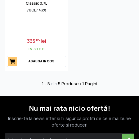
Classic 0.7L
70CL / 43%
335
lei
05
IN STOC
ADAUGA IN COS
1 - 5
din
5 Produse / 1 Pagini
Nu mai rata nicio ofertă!
Inscrie-te la newsletter si fii sigur ca profiti de cele mai bune
oferte si reduceri