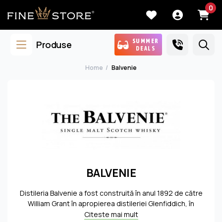
0
SUMMER
Produse
DEALS
Home
Balvenie
BALVENIE
Distileria Balvenie a fost construită în anul 1892 de către
William Grant în apropierea distileriei Glenfiddich, în
Dufftown. Cele două distilerii foloseau aceeaşi sursă de
Citeste mai mult