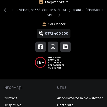
Magazin Virtutii
Șoseaua Virtuții, nr 56E, Sector 6, București (cautati “FineStore
Virtutii”)
Call Center
0372 400 500
NU VINDEM
BĂUTURI
18+
ALCOOLICE
PERSOANELOR
SUB 18 ANI
INFORMAŢII
UTILE
Contact
Aboneaza-te la Newsletter
Despre Noi
Harta site