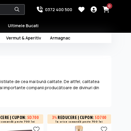
0
0372 400 500
Ultimele Bucati
Vermut & Aperitiv
Armagnac
istilate de cea mai bună calitate. De altfel, calitatea
mai importante companii producătoare de divinuri din
 paradis al strugurilor albi, dar şi păduri de stejari şi
 Muscat, Traminer sau Chardonnay. "Doar struguri,
osebite, cu o armonie aparte a gustului.
CERE
| CUPON:
SD700
3%
REDUCERE
| CUPON:
SD700
e comandă peste 700 lei
la orice comandă peste 700 lei