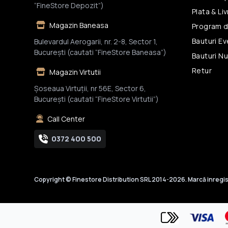
“FineStore Depozit”)
Plata & Li
Magazin Baneasa
Program d
Bauturi E
Bulevardul Aerogarii, nr. 2-8, Sector 1,
Bucureşti (cautati “FineStore Baneasa”)
Bauturi N
Retur
Magazin Virtutii
Șoseaua Virtuții, nr 56E, Sector 6,
București (cautati “FineStore Virtutii”)
Call Center
0372 400 500
Copyright © Finestore Distribution SRL 2014-2026. Marcă inregis