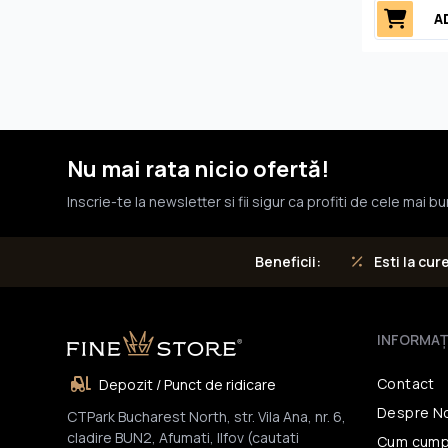
A
Nu mai rata nicio ofertă!
Inscrie-te la newsletter si fii sigur ca profiti de cele mai b
Esti la cur
Beneficii:
INFORMAŢ
Contact
Depozit / Punct de ridicare
Despre N
CTPark Bucharest North, str. Vila Ana, nr. 6,
cladire BUN2, Afumati, Ilfov (cautati
Cum cump