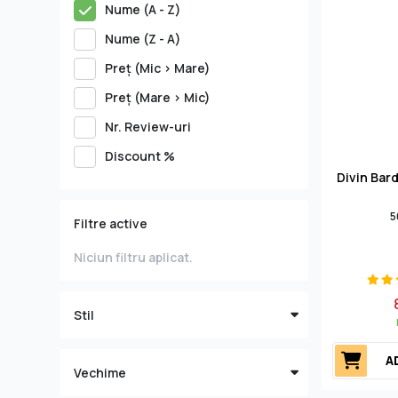
Nume (A - Z)
Nume (Z - A)
Preţ (Mic > Mare)
Preţ (Mare > Mic)
Nr. Review-uri
Discount %
Divin Bard
5
Filtre active
Niciun filtru aplicat.
Stil
A
Vechime