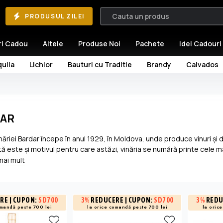
PRODUSUL ZILEI
ri Cadou
Altele
Produse Noi
Pachete
Idei Cadouri
uila
Lichior
Bauturi cu Traditie
Brandy
Calvados
AR
inăriei Bardar începe în anul 1929, în Moldova, unde produce vinuri şi d
ă este şi motivul pentru care astăzi, vinăria se numără printe cele 
 Moldova. Vinăria Bardar se află în zona Codrilor, acolo unde regăsim un
mai mult
 creează un microclimat perfect pentru soiuri precum Fetească Albă,
 răbdare", spun producătorii, sunt necesare pentru a crea divinuri de
RE
| CUPON:
SD700
3%
REDUCERE
| CUPON:
SD700
3%
REDU
omandă peste 700 lei
la orice comandă peste 700 lei
la oric