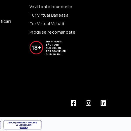
Vezi toate brandurile
i
Tur Virtual Baneasa
ficari
Tur Virtual Virtutii
Produse recomandate
NU VINDEM
BĂUTURI
18+
ALCOOLICE
PERSOANELOR
SUB 18 ANI