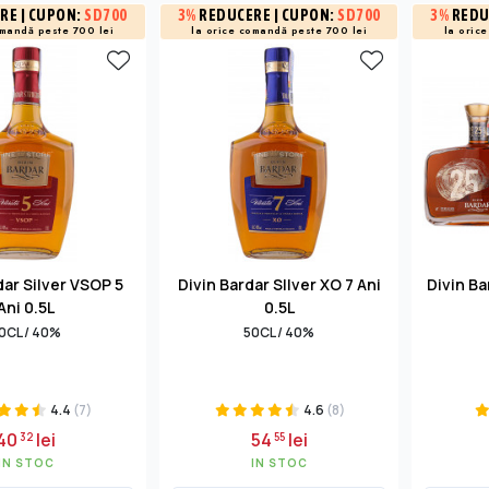
RE
| CUPON:
SD700
3%
REDUCERE
| CUPON:
SD700
3%
REDU
omandă peste 700 lei
la orice comandă peste 700 lei
la oric
dar Silver VSOP 5
Divin Bardar SIlver XO 7 Ani
Divin Ba
Ani 0.5L
0.5L
0CL / 40%
50CL / 40%
4.4
(7)
4.6
(8)
40
lei
54
lei
32
55
IN STOC
IN STOC