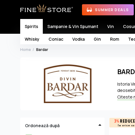
SUMMER DEALS
Spirits
Sampanie & Vin Spumant
Vin
Cosu
Whisky
Coniac
Vodka
Gin
Rom
Teq
Home
Bardar
BARD
Istoria V
deosebit
Republica
Citeste 
râuri ce
stejar și
3%
REDUCE
Ordonează după
la orice c