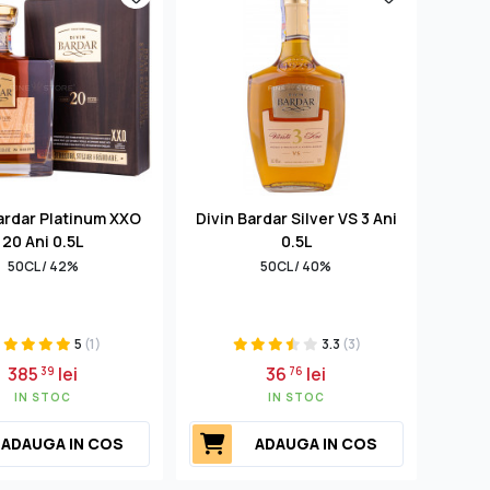
ardar Platinum XXO
Divin Bardar Silver VS 3 Ani
20 Ani 0.5L
0.5L
50CL / 42%
50CL / 40%
5
(1)
3.3
(3)
385
lei
36
lei
39
76
IN STOC
IN STOC
ADAUGA IN COS
ADAUGA IN COS