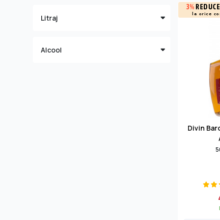
3%
REDUCE
la orice c
Litraj
Alcool
Divin Bar
5