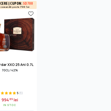
CERE
| CUPON:
SD700
e comandă peste 700 lei
rdar XXO 25 Ani 0.7L
70CL / 42%
5
(1)
994
lei
89
IN STOC