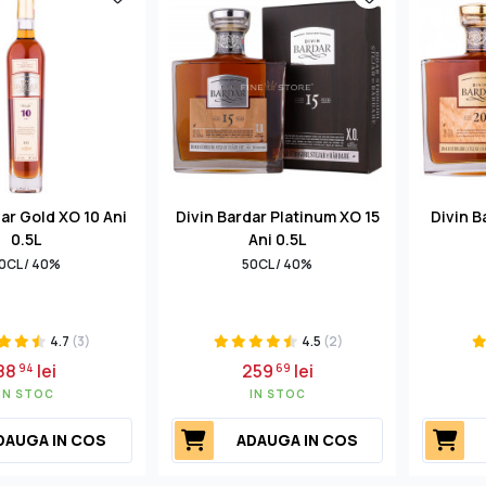
ar Gold XO 10 Ani
Divin Bardar Platinum XO 15
Divin B
0.5L
Ani 0.5L
0CL / 40%
50CL / 40%
4.7
(3)
4.5
(2)
88
lei
259
lei
94
69
IN STOC
IN STOC
DAUGA IN COS
ADAUGA IN COS