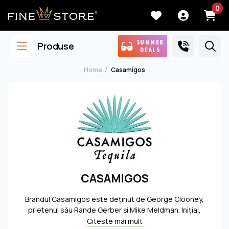
0
SUMMER
Produse
DEALS
Home
Casamigos
CASAMIGOS
Brandul Casamigos este deţinut de George Clooney,
prietenul său Rande Gerber şi Mike Meldman. Iniţial,
acest brand nu a pornit ca un business. Cei trei şi-au
Citeste mai mult