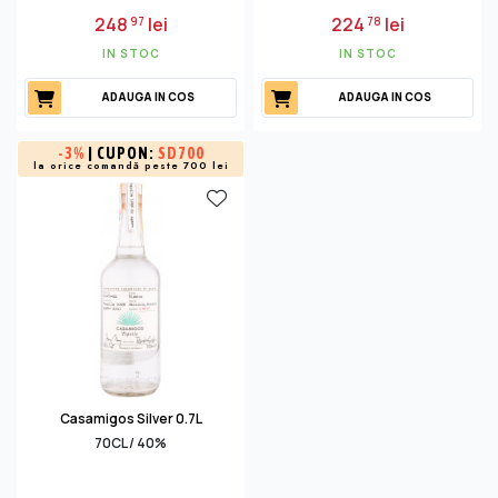
248
lei
224
lei
97
78
IN STOC
IN STOC
ADAUGA IN COS
ADAUGA IN COS
-
3%
| CUPON:
SD700
la orice comandă peste 700 lei
Casamigos Silver 0.7L
70CL / 40%