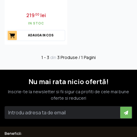
219
lei
00
IN STOC
ADAUGA IN COS
1 - 3
din
3 Produse / 1 Pagini
Nu mai rata nicio ofertă!
Inscrie-te la newsletter si fii sigur ca profiti de cele mai bune
oferte si reduceri
Beneficii: