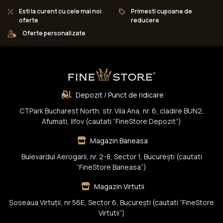
Esti la curent cu cele mai noi
Primesti cupoane de
oferte
reducere
Oferte personalizate
Depozit / Punct de ridicare
CTPark Bucharest North, str. Vila Ana, nr. 6, cladire BUN2,
Afumati, Ilfov (cautati “FineStore Depozit”)
Magazin Baneasa
Bulevardul Aerogarii, nr. 2-8, Sector 1, Bucureşti (cautati
“FineStore Baneasa”)
Magazin Virtutii
Șoseaua Virtuții, nr 56E, Sector 6, București (cautati “FineStore
Virtutii”)