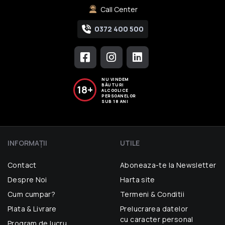
Call Center
0372 400 500
NU VINDEM
BĂUTURI
18+
ALCOOLICE
PERSOANELOR
SUB 18 ANI
INFORMAŢII
UTILE
Contact
Aboneaza-te la Newsletter
Despre Noi
Harta site
Cum cumpar?
Termeni & Conditii
Plata & Livrare
Prelucrarea datelor
cu caracter personal
Program de lucru