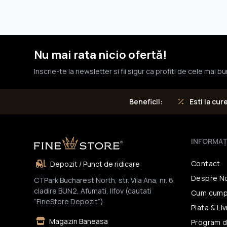
Nu mai rata nicio ofertă!
Inscrie-te la newsletter si fii sigur ca profiti de cele mai b
Esti la cur
Beneficii:
INFORMAŢ
Contact
Depozit / Punct de ridicare
Despre N
CTPark Bucharest North, str. Vila Ana, nr. 6,
cladire BUN2, Afumati, Ilfov (cautati
Cum cump
“FineStore Depozit”)
Plata & Li
Magazin Baneasa
Program d