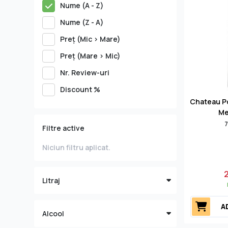
Nume (A - Z)
Nume (Z - A)
Preţ (Mic > Mare)
Preţ (Mare > Mic)
Nr. Review-uri
Discount %
Chateau P
Me
7
Filtre active
Niciun filtru aplicat.
Litraj
A
Alcool