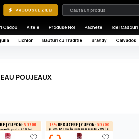
PRODUSUL ZILEI
ri Cadou
Altele
Produse Noi
Pachete
Idei Cadouri
uila
Lichior
Bauturi cu Traditie
Brandy
Calvados
EAU POUJEAUX
RE
| CUPON:
SD700
15%
REDUCERE
| CUPON:
SD700
și -3% EXTRA la
comenzi peste 700 lei
omandă peste 700 lei