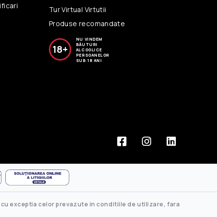
ficari
Tur Virtual Virtutii
Produse recomandate
NU VINDEM
BĂUTURI
18+
ALCOOLICE
PERSOANELOR
SUB 18 ANI
cu exceptia celor prevazute in conditiile de utilizare, fara