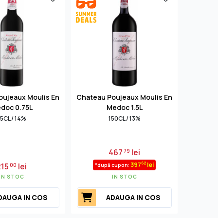
oujeaux Moulis En
Chateau Poujeaux Moulis En
doc 0.75L
Medoc 1.5L
5CL / 14%
150CL / 13%
467
lei
79
62
397
lei
215
lei
00
*după cupon:
IN STOC
IN STOC
DAUGA IN COS
ADAUGA IN COS