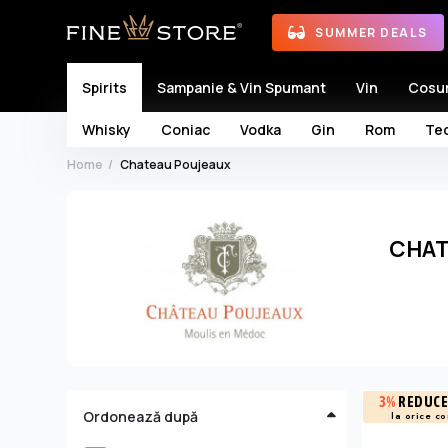
SUMMER DEALS
Spirits
Sampanie & Vin Spumant
Vin
Cosu
Whisky
Coniac
Vodka
Gin
Rom
Teq
Home
Chateau Poujeaux
CHAT
3%
REDUCE
Ordonează după
la orice c