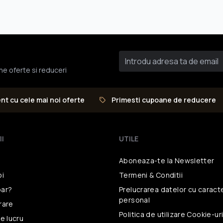
une oferte si reduceri
ent cu cele mai noi oferte
Primesti cupoane de reducere
II
UTILE
Aboneaza-te la Newsletter
oi
Termeni & Conditii
ar?
Prelucrarea datelor
cu caract
personal
vrare
Politica de utilizare
Cookie-ur
e lucru