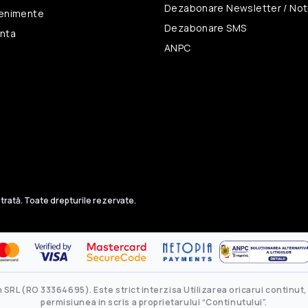
Dezabonare Newsletter / Noti
venimente
Dezabonare SMS
unta
ANPC
trată. Toate drepturile rezervate.
SRL (RO 33364695). Este strict interzisa Utilizarea oricarui continut, 
permisiunea in scris a proprietarului “Continutului”.