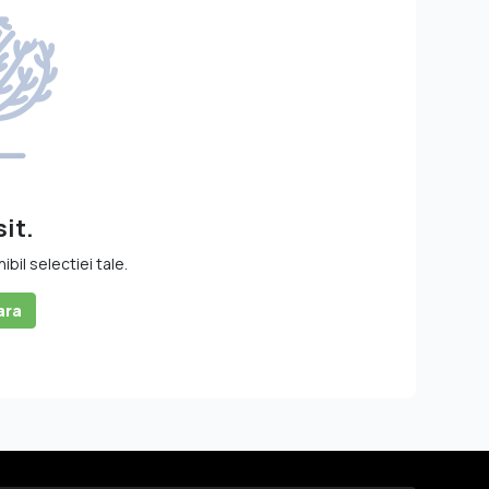
.
it.
il selectiei tale.
ara