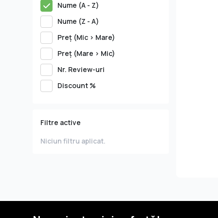
Nume (A - Z)
senzația 
Nume (Z - A)
Preţ (Mic > Mare)
Preţ (Mare > Mic)
Nr. Review-uri
Discount %
Filtre active
Niciun filtru aplicat.