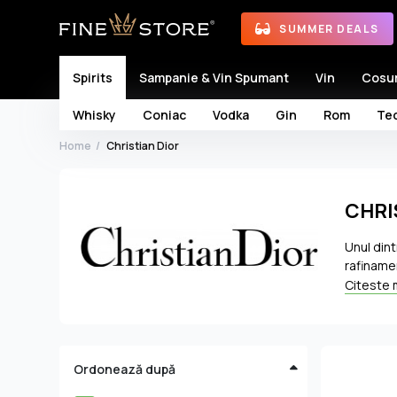
SUMMER DEALS
Spirits
Sampanie & Vin Spumant
Vin
Cosu
Whisky
Coniac
Vodka
Gin
Rom
Teq
Home
Christian Dior
CHRI
Unul dint
rafinamen
pentru că
Citeste 
emoții cr
iasomie, 
extraordi
lansarea 
Ordonează după
parfumier
Francois