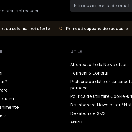
une oferte si reduceri
ent cu cele mai noi oferte
Primesti cupoane de reducere
II
UTILE
Aboneaza-te la Newsletter
oi
Termeni & Conditii
ar?
Prelucrarea datelor
cu caract
personal
vrare
Politica de utilizare
Cookie-ur
e lucru
Dezabonare Newsletter / Noti
venimente
Dezabonare SMS
unta
ANPC