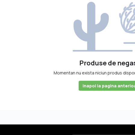
olfactivă și de recipientele couture, despre emoții, lux și rafinament
Produse de negas
Momentan nu exista niciun produs disponib
Inapoi la pagina anterio