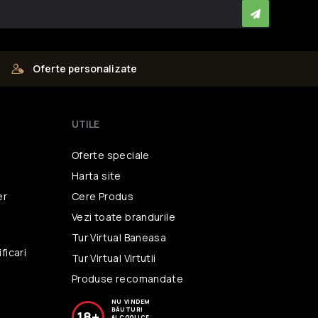
Oferte personalizate
UTILE
Oferte speciale
Harta site
er
Cere Produs
Vezi toate brandurile
i
Tur Virtual Baneasa
ficari
Tur Virtual Virtutii
Produse recomandate
NU VINDEM
BĂUTURI
18+
ALCOOLICE