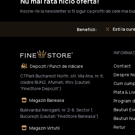
Nu mai rata nicio ofertă!
Inscrie-te la newsletter si fii sigur ca profiti de cele mai b
Esti la cur
Beneficii:
INFORMAŢ
Contact
Depozit / Punct de ridicare
Despre N
CTPark Bucharest North, str. Vila Ana, nr. 6,
cladire BUN2, Afumati, Ilfov (cautati
Cum cump
“FineStore Depozit”)
Plata & Li
Magazin Baneasa
Program d
Bauturi E
Bulevardul Aerogarii, nr. 2-8, Sector 1,
Bucureşti (cautati “FineStore Baneasa”)
Bauturi N
Retur
Magazin Virtutii