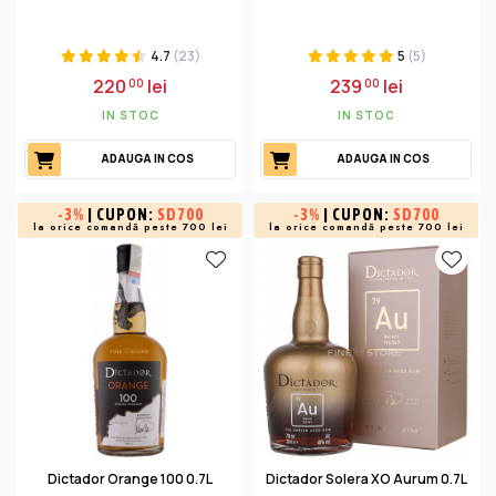
4.7
(23)
5
(5)
220
lei
239
lei
00
00
IN STOC
IN STOC
ADAUGA IN COS
ADAUGA IN COS
-
3%
| CUPON:
SD700
-
3%
| CUPON:
SD700
la orice comandă peste 700 lei
la orice comandă peste 700 lei
Dictador Orange 100 0.7L
Dictador Solera XO Aurum 0.7L