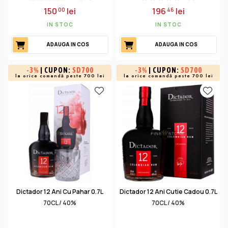
150
lei
196
lei
00
46
IN STOC
IN STOC
ADAUGA IN COS
ADAUGA IN COS
-
3%
| CUPON:
SD700
-
3%
| CUPON:
SD700
la orice comandă peste 700 lei
la orice comandă peste 700 lei
Dictador 12 Ani Cu Pahar 0.7L
Dictador 12 Ani Cutie Cadou 0.7L
70CL / 40%
70CL / 40%