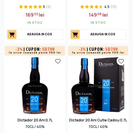
5
(2)
4.5
(13)
169
lei
149
lei
02
08
IN STOC
IN STOC
ADAUGA IN COS
ADAUGA IN COS
-
3%
| CUPON:
SD700
-
3%
| CUPON:
SD700
la orice comandă peste 700 lei
la orice comandă peste 700 lei
Dictador 20 Ani 0.7L
Dictador 20 Ani Cutie Cadou 0.7L
70CL / 40%
70CL / 40%