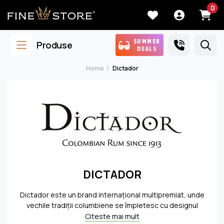
0
SUMMER
Produse
DEALS
Home
Dictador
DICTADOR
Dictador este un brand internaţional multipremiat, unde
vechile tradiţii columbiene se împletesc cu designul
inovator european şi trendul gustului contemporan,
Citeste mai mult