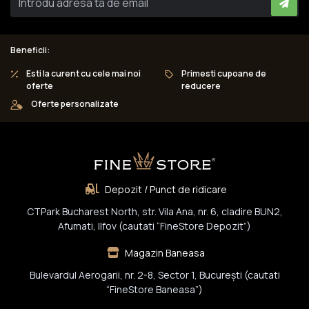
Beneficii:
Esti la curent cu cele mai noi
Primesti cupoane de
oferte
reducere
Oferte personalizate
Depozit / Punct de ridicare
CTPark Bucharest North, str. Vila Ana, nr. 6, cladire BUN2,
Afumati, Ilfov (cautati “FineStore Depozit”)
Magazin Baneasa
Bulevardul Aerogarii, nr. 2-8, Sector 1, Bucureşti (cautati
“FineStore Baneasa”)