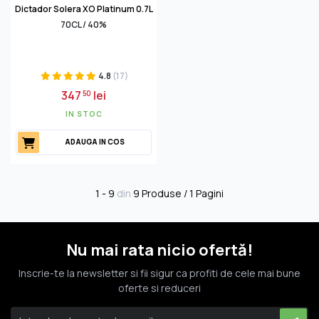
Dictador Solera XO Platinum 0.7L
70CL / 40%
4.8
(17)
347
lei
50
IN STOC
ADAUGA IN COS
1 - 9
din
9 Produse / 1 Pagini
Nu mai rata nicio ofertă!
Inscrie-te la newsletter si fii sigur ca profiti de cele mai bune
oferte si reduceri