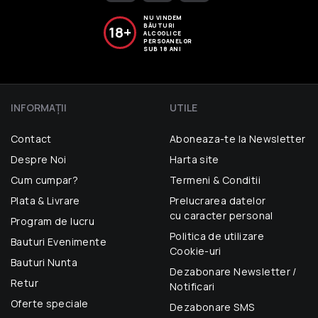
NU VINDEM
BĂUTURI
18+
ALCOOLICE
PERSOANELOR
SUB 18 ANI
INFORMAŢII
UTILE
Contact
Aboneaza-te la Newsletter
Despre Noi
Harta site
Cum cumpar?
Termeni & Conditii
Plata & Livrare
Prelucrarea datelor
cu caracter personal
Program de lucru
Politica de utilizare
Bauturi Evenimente
Cookie-uri
Bauturi Nunta
Dezabonare Newsletter /
Retur
Notificari
Oferte speciale
Dezabonare SMS