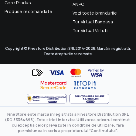
Cere Produs
ANPC
Produse recomandate
Vezi toate brandurile
Tur Virtual Baneasa
Tur Virtual Virtutii
Copyright © Finestore Distribution SRL 2014-2026. Marcă inregistrată.
Toate drepturile rezervate.
FineStore este marca inregistrata a Finestore Distribution SRL
(RO 33364695). Este strict interzisa Utilizarea oricarui continut,
cu exceptia celor prevazute in conditiile de utilizare, fara
permisiunea in scris a proprietarului “Continutului”.