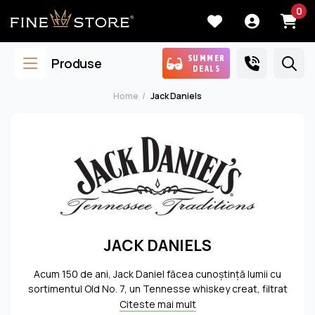
0
SUMMER
Produse
DEALS
Home
Jack Daniels
JACK DANIELS
Acum 150 de ani, Jack Daniel făcea cunoştinţă lumii cu
sortimentul Old No. 7, un Tennesse whiskey creat, filtrat
şi maturat în Lynchburg, TN. Păstrând tradiţia,
Citeste mai mult