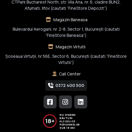
CTPark Bucharest North, str. Vila Ana, nr. 6, cladire BUN2,
Afumati, Ilfov (cautati “FineStore Depozit”)
Magazin Baneasa
Bulevardul Aerogarii, nr. 2-8, Sector 1, Bucureşti (cautati
“FineStore Baneasa”)
Magazin Virtutii
Șoseaua Virtuții, nr 56E, Sector 6, București (cautati “FineStore
Virtutii”)
Call Center
0372 400 500
NU VINDEM
BĂUTURI
18+
ALCOOLICE
PERSOANELOR
SUB 18 ANI