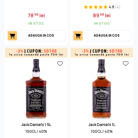
4.8
(4)
78
lei
89
lei
98
98
IN STOC
IN STOC
ADAUGA IN COS
ADAUGA IN COS
-
3%
| CUPON:
SD700
-
3%
| CUPON:
SD700
la orice comandă peste 700 lei
la orice comandă peste 700 lei
Jack Daniel's 1.5L
Jack Daniel's 1L
150CL / 40%
100CL / 40%