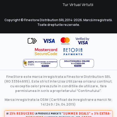
Tur Virtual Virtutii
Copyright © Finestore Distribution SRL 2014-2026. Marcă inregistrată.
Toate drepturile rezervate.
FineStore este marca inregistrata a Finestore Distribution SRL
(RO 33364695). Este strict interzisa Utilizarea oricarui continut,
cu exceptia celor prevazute in conditiile de utilizare, fara
permisiunea in scris a proprietarului “Continutului”.
Marca inregistrata la OSIM (Certificat de inregistrare a marcii Nr.
141249 / 24.04.2015)
15% REDUCERE
"SUMMER DEALS" + 3% EXTRA-
AI
LA PRODUSELE MARCATE