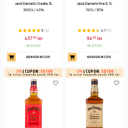
Jack Daniel's Cradle 3L
Jack Daniel's Fire 0.7L
300CL / 40%
70CL / 35%
5
(2)
4.7
(6)
437
lei
94
lei
50
50
IN STOC
IN STOC
ADAUGA IN COS
ADAUGA IN COS
-
3%
| CUPON:
SD700
-
3%
| CUPON:
SD700
la orice comandă peste 700 lei
la orice comandă peste 700 lei