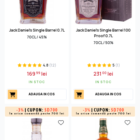
Jack Daniel's Single Barrel 0.7L
Jack Daniel's Single Barrel 100
Proof 0.7L
70CL / 45%
70CL / 50%
4.8
(12)
5
(1)
169
lei
231
lei
99
00
IN STOC
IN STOC
ADAUGA IN COS
ADAUGA IN COS
-
3%
| CUPON:
SD700
-
3%
| CUPON:
SD700
la orice comandă peste 700 lei
la orice comandă peste 700 lei