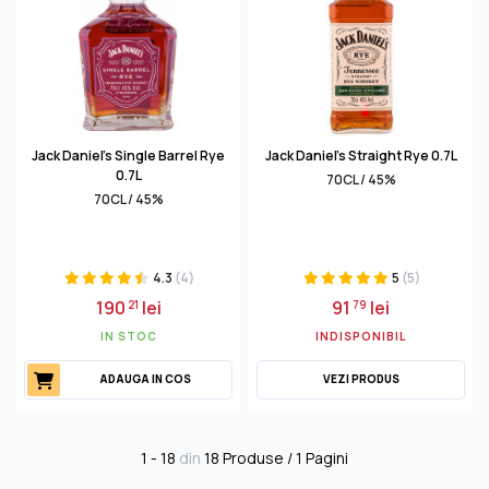
Jack Daniel's Single Barrel Rye
Jack Daniel's Straight Rye 0.7L
0.7L
70CL / 45%
70CL / 45%
4.3
(4)
5
(5)
190
lei
91
lei
21
79
IN STOC
INDISPONIBIL
ADAUGA IN COS
VEZI PRODUS
1 - 18
din
18 Produse / 1 Pagini