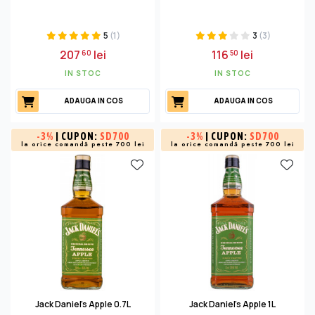
5
(1)
3
(3)
207
lei
116
lei
60
50
IN STOC
IN STOC
ADAUGA IN COS
ADAUGA IN COS
-
3%
| CUPON:
SD700
-
3%
| CUPON:
SD700
la orice comandă peste 700 lei
la orice comandă peste 700 lei
Jack Daniel's Apple 0.7L
Jack Daniel's Apple 1L