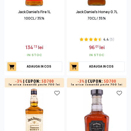
Jack Daniel's Fire 1L
Jack Daniel's Honey 0.7L
100CL / 35%
70CL / 35%
4.4
(5)
134
lei
96
lei
73
01
IN STOC
IN STOC
ADAUGA IN COS
ADAUGA IN COS
-
3%
| CUPON:
SD700
-
3%
| CUPON:
SD700
la orice comandă peste 700 lei
la orice comandă peste 700 lei