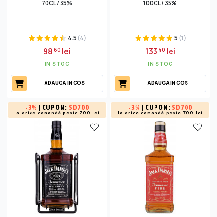
70CL / 35%
100CL / 35%
4.5
(4)
5
(1)
98
lei
133
lei
60
40
IN STOC
IN STOC
ADAUGA IN COS
ADAUGA IN COS
-
3%
| CUPON:
SD700
-
3%
| CUPON:
SD700
la orice comandă peste 700 lei
la orice comandă peste 700 lei