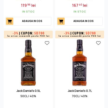
119
lei
167
lei
96
40
IN STOC
IN STOC
ADAUGA IN COS
ADAUGA IN COS
-
3%
| CUPON:
SD700
-
3%
| CUPON:
SD700
la orice comandă peste 700 lei
la orice comandă peste 700 lei
Jack Daniel's 0.5L
Jack Daniel's 0.7L
50CL / 40%
70CL / 40%