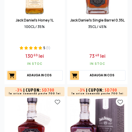
Jack Daniel's Honey 1L
Jack Daniel's Single Barrel 0.35L
100CL / 35%
35CL / 45%
5
(1)
130
lei
73
lei
69
48
IN STOC
IN STOC
ADAUGA IN COS
ADAUGA IN COS
-
3%
| CUPON:
SD700
-
3%
| CUPON:
SD700
la orice comandă peste 700 lei
la orice comandă peste 700 lei