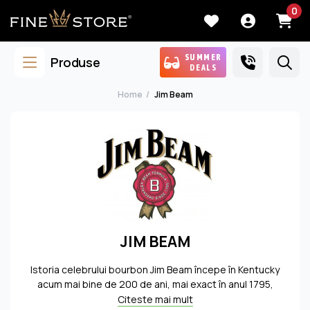
0
SUMMER
Produse
DEALS
Home
Jim Beam
JIM BEAM
Istoria celebrului bourbon Jim Beam începe în Kentucky
acum mai bine de 200 de ani, mai exact în anul 1795,
atunci când o familie de imigranţi germani decide să
Citeste mai mult