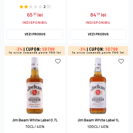
2
(1)
65
lei
84
lei
01
01
INDISPONIBIL
INDISPONIBIL
VEZI PRODUS
VEZI PRODUS
-
3%
| CUPON:
SD700
-
3%
| CUPON:
SD700
la orice comandă peste 700 lei
la orice comandă peste 700 lei
Jim Beam White Label 0.7L
Jim Beam White Label 1L
70CL / 40%
100CL / 40%