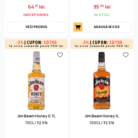
64
lei
95
lei
01
90
INDISPONIBIL
IN STOC
VEZI PRODUS
ADAUGA IN COS
-
3%
| CUPON:
SD700
-
3%
| CUPON:
SD700
la orice comandă peste 700 lei
la orice comandă peste 700 lei
Jim Beam Honey 0.7L
Jim Beam Honey 1L
70CL / 32.5%
100CL / 32.5%