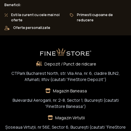
Beneficii:
Esti la curent cu cele mai noi
Primesti cupoane de
oferte
reducere
Oferte personalizate
Depozit / Punct de ridicare
CTPark Bucharest North, str. Vila Ana, nr. 6, cladire BUN2,
Afumati, Ilfov (cautati “FineStore Depozit”)
Magazin Baneasa
Bulevardul Aerogarii, nr. 2-8, Sector 1, Bucureşti (cautati
“FineStore Baneasa”)
Magazin Virtutii
Șoseaua Virtuții, nr 56E, Sector 6, București (cautati “FineStore