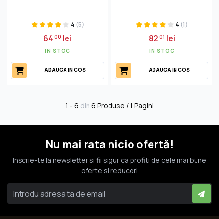
4
(5)
4
(1)
64
lei
82
lei
00
01
IN STOC
IN STOC
ADAUGA IN COS
ADAUGA IN COS
1 - 6
din
6 Produse / 1 Pagini
Nu mai rata nicio ofertă!
Inscrie-te la newsletter si fii sigur ca profiti de cele mai bune
oferte si reduceri