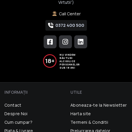
Virtutii”)
Call Center
0372 400 500
NU VINDEM
BĂUTURI
18+
ALCOOLICE
PERSOANELOR
SUB 18 ANI
INFORMAŢII
UTILE
Contact
Aboneaza-te la Newsletter
Despre Noi
Harta site
Cum cumpar?
Termeni & Conditii
Plata & Livrare
Prelucrarea datelor